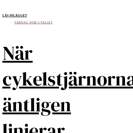
LÄS INLÄGGET
VARDAG SOM CYKLIST
När
cykelstjärnorn
äntligen
linjerar