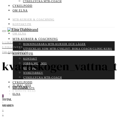
CYKELLYCKA MTB-COACH
CYKELPODD
OM ELNA
MTB-KURSER & COACHNING
KONTAKT/PR
CYKELPODD
OM ELNA
MTB-KURSER & COACHNING
0
LIKES
BOKNINGSBARA MTB-KURSER OCH LÄGER
0
FOLLOWERS
UTVECKLAS SOM MTB-CYKLIST: BOKA COACH/CLINIC/KURS
710
SUBSCRIBERS
KONTAKT/PR
KONTAKT
kvarnskogen_vattna_
JOBBA MED MIG
KONTAKT
NYHETSBREV
CYKELLYCKA MTB-COACH
CYKELPODD
31 MAJ, 2016
OM ELNA
NO COMMENTS
0 MINUTE READ
ELNA
0
TOTAL
0
SHARES
0
0