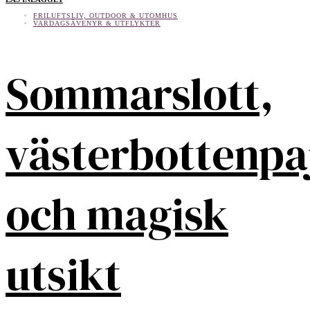
FRILUFTSLIV, OUTDOOR & UTOMHUS
VARDAGSÄVENYR & UTFLYKTER
Sommarslott,
västerbottenpa
och magisk
utsikt