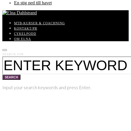
En stig ned till havet
MTB-KURSER & COACHNING
KONTAKT/PR
CYKELPODD
OM ELNA
SEARCH FOR:
SEARCH
Input your search keywords and press Enter.