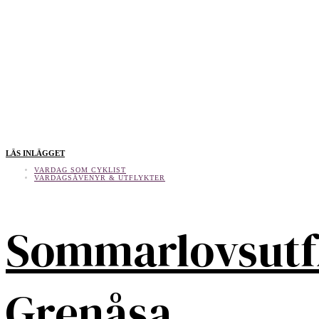
LÄS INLÄGGET
VARDAG SOM CYKLIST
VARDAGSÄVENYR & UTFLYKTER
Sommarlovsutf
Grenåsa