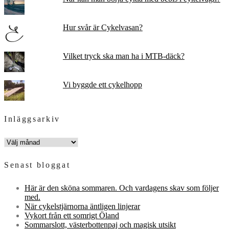
Hur svår är Cykelvasan?
Vilket tryck ska man ha i MTB-däck?
Vi byggde ett cykelhopp
Inläggsarkiv
INLÄGGSARKIV
Senast bloggat
Här är den sköna sommaren. Och vardagens skav som följer
med.
När cykelstjärnorna äntligen linjerar
Vykort från ett somrigt Öland
Sommarslott, västerbottenpaj och magisk utsikt