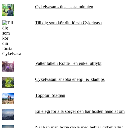
Cykelvasan - tips i sista minuten
Till dig som kör din första Cykelvasa
Vattenfallet i Röttle - en enkel utflykt
Cykelvasan: snabba energi- & klädtips
Topptur: Städjan
En elegi för alla sorger den här hösten handlat om
När kan man börja cykla med bebis i cykelvagn?