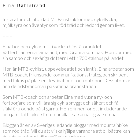
Elna Dahlstrand
Inspiratör och utbildad MTB-instruktör med cykellycka,
mjölksyra och äventyr som röd tråd och ledord genom livet.
– – –
Elna bor och cyklar mitt i vackra biosfärområdet
Vätterbranterna i Småland, med Gränna som bas. Hon bor med
sin sambo och sexåriga dottern i ett 1700-talshus på landet.
Hon är MTB-cyklist, uppevelseatlet och lantis. Elna arbetar som
MTB-coach, frilansande kommunikationsstrateg och skribent
med fokus på platser, destinationer och outdoor. Dessutom är
hon deltidsbrandman på Gränna brandstation
Som MTB-coach och arbetar Elna med vuxna ny- och
fortbörjare som vill lära sig cykla snyggt och säkert och få
självförtroende på stigarna. Hon brinner för ett inkluderande
och jämställt cykelklimat där alla ska känna sig välkomna.
Bloggen är en av Sveriges ledande bloggar med mountainbike
som röd tråd. Vill du att vi ska hjälpa varandra att bli bättre kan
du skicka ett mejl till elna@cykellycka.se