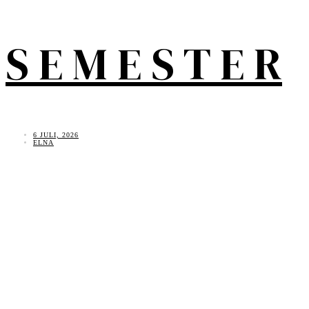
S E M E S T E R
6 JULI, 2026
ELNA