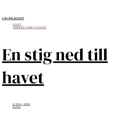
LÄS INLÄGGET
LIVET
VARDAG SOM CYKLIST
En stig ned till
havet
8 JULI, 2026
ELNA