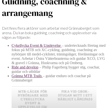
Guidning, coachning &
arrangemang
Det finns flera aktörer som arbetar med Grännaberget som
arena. Du kan boka guidning, coachning och upplevelser via
någon av följande:
Cykellycka Event & Upplevelse
– undertecknads företag med
fokus på MTB och XC-cykling, guidning, coachning av
nybörjare till medel-cyklister, träningsläger, föreläsningar och
event. Arbetar i Östra Vätterbranterna och guidar XCO, LVG
& gravel i Gränna, Huskvarna och på Omberg.
Ride and develop
– Philip Fagerberg bygger stig, coachar,
guidar och utbildar
Gränna MTB Trails
– guidar enduro och coachar på
Grännaberget
MTB-LÄGER FÖR
FIKA VID GBOK-
NYBÖRJARE MED
STUGAN MITT I ETT
CYKELLYCKA
HÄRLIGT LÅNGPASS
EVENT &
UPPLEVELSE OM