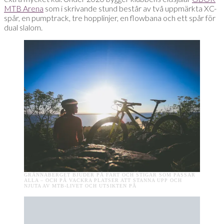
MTB Arena
som i skrivande stund består av två uppmärkta XC-
spår, en pumptrack, tre hopplinjer, en flowbana och ett spår för
dual slalom.
GRÄNNABERGET BJUDER PÅ FART OCH STIGAR SOM PASSAR
ALLA – OCH PÅ VACKRA PLATSER ATT STANNA UPP OCH
NJUTA AV MTB-LIVET OCH UTSIKTEN PÅ