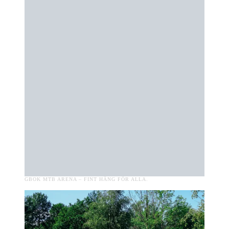
GBOK MTB ARENA – FINT HÄNG FÖR ALLA.