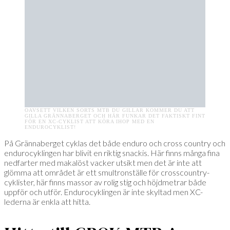
OAVSETT VILKEN SORTS MTB DU GILLAR KOMMER DU ATT
GILLA GRÄNNABERGET OCH HÄR FUNKAR DET FAKTISKT FINT
FÖR EN XC-CYKLIST ATT KÖRA IHOP MED EN
ENDUROCYKLIST!
På Grännaberget cyklas det både enduro och cross country och
endurocyklingen har blivit en riktig snackis. Här finns många fina
nedfarter med makalöst vacker utsikt men det är inte att
glömma att området är ett smultronställe för crosscountry-
cyklister, här finns massor av rolig stig och höjdmetrar både
uppför och utför. Endurocyklingen är inte skyltad men XC-
lederna är enkla att hitta.