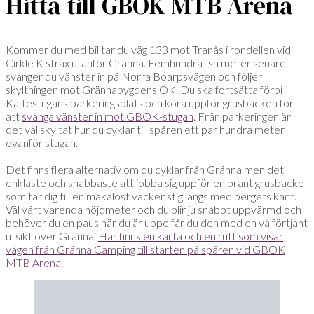
Hitta till GBOK MTB Arena
Kommer du med bil tar du väg 133 mot Tranås i rondellen vid
Cirkle K strax utanför Gränna. Femhundra-ish meter senare
svänger du vänster in på Norra Boarpsvägen och följer
skyltningen mot Grännabygdens OK. Du ska fortsätta förbi
Kaffestugans parkeringsplats och köra uppför grusbacken för
att
svänga vänster in mot GBOK-stugan
. Från parkeringen är
det väl skyltat hur du cyklar till spåren ett par hundra meter
ovanför stugan.
Det finns flera alternativ om du cyklar från Gränna men det
enklaste och snabbaste att jobba sig uppför en brant grusbacke
som tar dig till en makalöst vacker stig längs med bergets kant.
Väl värt varenda höjdmeter och du blir ju snabbt uppvärmd och
behöver du en paus när du är uppe får du den med en välförtjänt
utsikt över Gränna.
Här finns en karta och en rutt som visar
vägen från Gränna Camping till starten på spåren vid GBOK
MTB Arena.