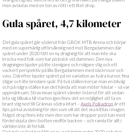
men avslutas med en ton av rött i ett litet drop.
Gula spåret, 4,7 kilometer
Det gula spåret går söderut från GBOK MTB Arena och börjar
med en superhärlig utförsåkning ned mot Bergadammen där
spåret under 2020 fått en ny dragning för att man inte ska
krocka med folk som har picknick vid dammen. Den nya
dragningen bjuder på lite stenigare och roligare stig och ett
vackert perspektiv på lilla Bergadammen med näckrosor och
vass. Därefter bjuder spåret på en variation av tvära kurvor, fina
stigar och lite bredare spår. På två ställen korsar man en bilväg
och på några ställen kan det hända att man möter hästar – så var
uppmärksam. Strax innan spåret vänder österut för att sedan
leta sig tillbaka till starten igen finns det en möjlighet att ta en
brant stig ned till Grännas södra infart –
Axels Polkadrop
är ett
tips på kul avslutning för den som vill att det ska kittlas i magen.
Något drop finns inte men den som har dropper post kan med
fördel skjuta den i botten nedför backen – och ramla för allt i
världen inte åt fel håll.
Det gula spåret har fått en ny avslutning under 2020 och den