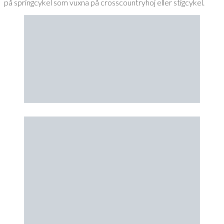
på springcykel som vuxna på crosscountryhoj eller stigcykel.