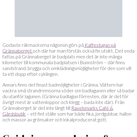
Godaste räkmackorna någonsin görs på
Kaffestugan på
Grännaberget
och där har man förstås också fin utsikt. Det enda
fattas på Grännaberget är badplats men det är inte många
kilometer till kommunala badplatsen i Bunnström – där finns
sandstrand, brygga och omklädningsmöjligheter för den som vill
ta ett dopp efter cyklingen.
Annars finns det finast badmöjligheter i Gränna. Vättern har
vackra små strandremsorna söder om badlagunen eller så badar
du utanför lagunen. (Gränna badlagun förresten, där är det för
övrigt mest är vattenloppor och klegg – bada inte där). Från
Grännaberget är det inte långt till
Ravelsmarks Café &
Gårdsbutik
– ett fint ställe som har både fika, jordgubbar, hallon
och massor av grönsaker och lokalproducerat gott.