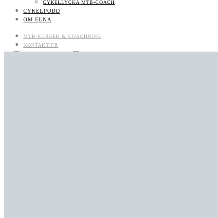
CYKELLYCKA MTB-COACH
CYKELPODD
OM ELNA
MTB-KURSER & COACHNING
KONTAKT/PR
CYKELPODD
OM ELNA
MTB-KURSER & COACHNING
LIKES
FOLLOWERS
710
SUBSCRIBERS
BOKNINGSBARA MTB-KURSER OCH LÄGER
UTVECKLAS SOM MTB-CYKLIST: BOKA COACH/CLINIC/KURS
KONTAKT/PR
KONTAKT
JOBBA MED MIG
KONTAKT
NYHETSBREV
CYKELLYCKA MTB-COACH
CYKELPODD
OM ELNA
0