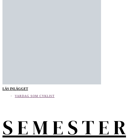
LÄS INLÄGGET
VARDAG SOM CYKLIST
S E M E S T E R