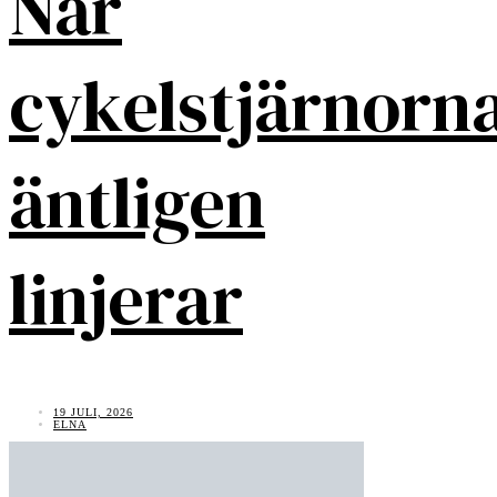
När
cykelstjärnorn
äntligen
linjerar
19 JULI, 2026
ELNA