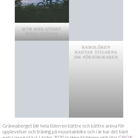
MTB MED UTSIKT
ÖVER GRÄNNA
RAMSLÖKEN
KANTAR STIGARNA
OM FÖRSOMMAREN
Grännaberget blir hela tiden en bättre och bättre arena för
upplevelser och träning på mountainbike och i år har det hänt
extra mycket kul. Under 2020 bygger klubbens eldsjälar
GBOK