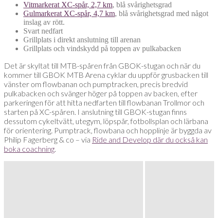
Vitmarkerat XC-spår, 2,7 km
, blå svårighetsgrad
Gulmarkerat XC-spår, 4,7 km
, blå svårighetsgrad med något
inslag av rött.
Svart nedfart
Grillplats i direkt anslutning till arenan
Grillplats och vindskydd på toppen av pulkabacken
Det är skyltat till MTB-spåren från GBOK-stugan och när du
kommer till GBOK MTB Arena cyklar du uppför grusbacken till
vänster om flowbanan och pumptracken, precis bredvid
pulkabacken och svänger höger på toppen av backen, efter
parkeringen för att hitta nedfarten till flowbanan Trollmor och
starten på XC-spåren. I anslutning till GBOK-stugan finns
dessutom cykeltvätt, utegym, löpspår, fotbollsplan och lärbana
för orientering. Pumptrack, flowbana och hopplinje är byggda av
Philip Fagerberg & co – via
Ride and Develop där du också kan
boka coachning
.