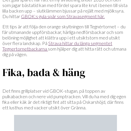
som jagar bästatid kan med fördel spara lite krut i benen till sista
lilla backen upp – slutklämmen bjussar på rejält med mjölksyra.
Du hittar
GBOK:s gula spår som Stravasegment här.
Ett tips är att följa den orange skyltningen till Tegnértornet – du
får utmanande uppförsbackar, härliga nedförsbackar och som
belöning möjlighet att klättra upp i ett utsiktstorn med utsikt
över flera landskap. På
Strava hittar du långa segmentet
Tegnertornetbackarna
som hjälper dig att hitta rätt och utmana
dig på vägen.
Fika, bada & häng
Det finns grillplatser vid GBOK-stugan, på toppen av
pulkabacken och nere vid pumptracken. Vill du ha med dig egen
fika eller käk är det riktigt fint att sitta på Oskarshöjd, där finns
ett lusthus med vacker utsikt över Gränna.