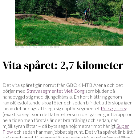
GBOK:S FINA HOPPLINJER
Vita spåret: 2,7 kilometer
Det vita spåret går norrut från GBOK MTB Arena och det
börjar med
Stravasegmentet Viet Cong
som bjuder på
handbyggd stig med djungelkänsla. En kort klättring genom
ramslöksdoftande skog följer och sedan blir det utförslöpa igen
innan det är dags att sega sig uppför segmentet
Polkagrisdeg
(exakt så segt som det låter eftersom det går en gnutta uppför
hela tiden men förstås är det bra träning) och sedan, när
mjölksyran lättar – då byts sega höjdmetrar mot härligt
Super
Flow
och sedan har man jobbat sig runt. Det vita spåret är blått i
svårighetsgrad, tillochmed åt det gröna hållet på många ställen