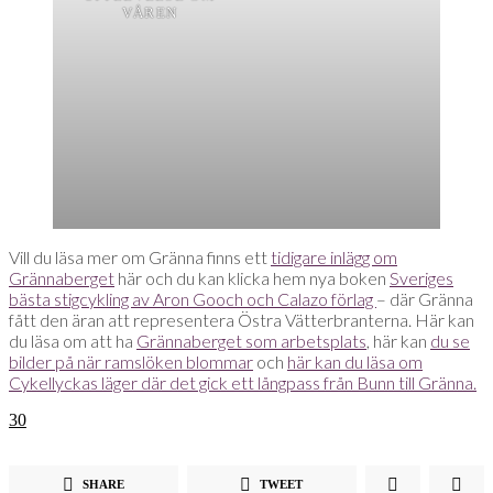
VÅREN
Vill du läsa mer om Gränna finns ett
tidigare inlägg om
Grännaberget
här och du kan klicka hem nya boken
Sveriges
bästa stigcykling av Aron Gooch och Calazo förlag
– där Gränna
fått den äran att representera Östra Vätterbranterna. Här kan
du läsa om att ha
Grännaberget som arbetsplats
, här kan
du se
bilder på när ramslöken blommar
och
här kan du läsa om
Cykellyckas läger där det gick ett långpass från Bunn till Gränna.
30
SHARE
TWEET