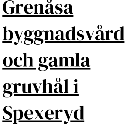
Grenåsa
byggnadsvård
och gamla
gruvhål i
Spexeryd