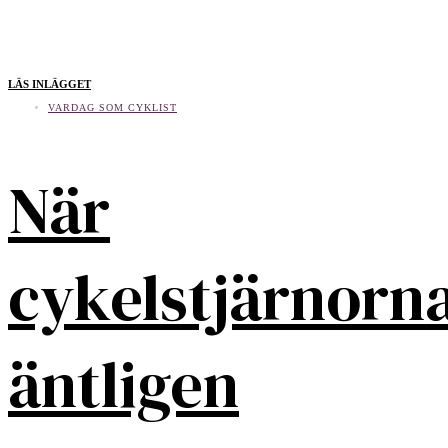
LÄS INLÄGGET
VARDAG SOM CYKLIST
När
cykelstjärnorn
äntligen