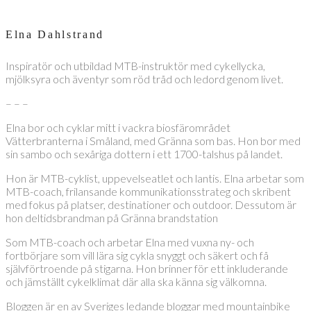
Elna Dahlstrand
Inspiratör och utbildad MTB-instruktör med cykellycka,
mjölksyra och äventyr som röd tråd och ledord genom livet.
– – –
Elna bor och cyklar mitt i vackra biosfärområdet
Vätterbranterna i Småland, med Gränna som bas. Hon bor med
sin sambo och sexåriga dottern i ett 1700-talshus på landet.
Hon är MTB-cyklist, uppevelseatlet och lantis. Elna arbetar som
MTB-coach, frilansande kommunikationsstrateg och skribent
med fokus på platser, destinationer och outdoor. Dessutom är
hon deltidsbrandman på Gränna brandstation
Som MTB-coach och arbetar Elna med vuxna ny- och
fortbörjare som vill lära sig cykla snyggt och säkert och få
självförtroende på stigarna. Hon brinner för ett inkluderande
och jämställt cykelklimat där alla ska känna sig välkomna.
Bloggen är en av Sveriges ledande bloggar med mountainbike