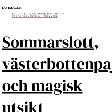
LÄS INLÄGGET
FRILUFTSLIV, OUTDOOR & UTOMHUS
VARDAGSÄVENYR & UTFLYKTER
Sommarslott,
västerbottenpa
och magisk
utsikt