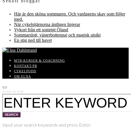
Senast bloggat
Här är den sköna sommaren. Och vardagens skav som följer
med.
När cykelstjärnorna äntligen linjerar
Vykort från ett somrigt Öland
Sommarslott, västerbottenpaj och magisk utsikt
En stig ned till havet
MTB-KURSER & COACHNING
KONTAKT/PR
CYKELPODD
OM ELNA
SEARCH FOR:
SEARCH
Input your search keywords and press Enter.