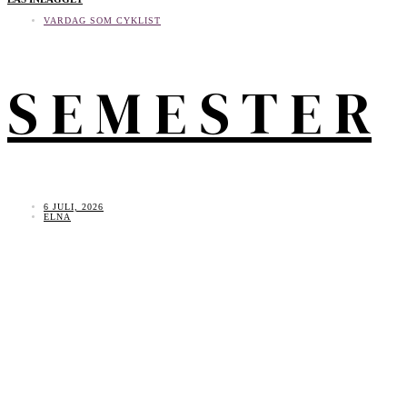
VARDAG SOM CYKLIST
S E M E S T E R
6 JULI, 2026
ELNA