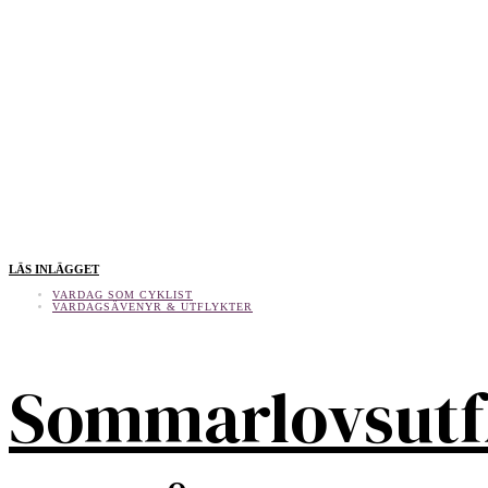
LÄS INLÄGGET
VARDAG SOM CYKLIST
VARDAGSÄVENYR & UTFLYKTER
Sommarlovsutf