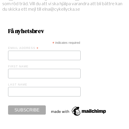
som röd tråd. Vill du att vi ska hjälpa varandra att bli bättre kan
du skicka ett mejl till elna@cykellycka.se
Få nyhetsbrev
*
indicates required
EMAIL ADDRESS
*
FIRST NAME
LAST NAME