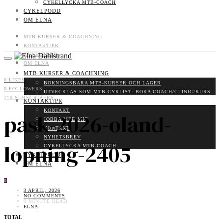
CYKELLYCKA MTB-COACH
CYKELPODD
OM ELNA
MTB-KURSER & COACHNING
KONTAKT/PR
CYKELPODD
OM ELNA
MTB-KURSER & COACHNING
0
LIKES
BOKNINGSBARA MTB-KURSER OCH LÄGER
0
FOLLOWERS
UTVECKLAS SOM MTB-CYKLIST: BOKA COACH/CLINIC/KURS
710
SUBSCRIBERS
KONTAKT/PR
KONTAKT
pask-2026-oland-
JOBBA MED MIG
KONTAKT
NYHETSBREV
lopning-2405
CYKELLYCKA MTB-COACH
CYKELPODD
OM ELNA
0
3 APRIL, 2026
NO COMMENTS
0 MINUTE READ
ELNA
TOTAL