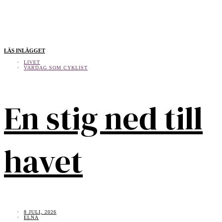
LÄS INLÄGGET
LIVET
VARDAG SOM CYKLIST
En stig ned till
havet
8 JULI, 2026
ELNA