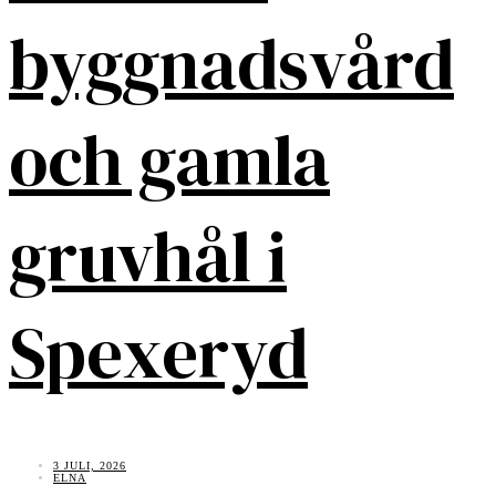
byggnadsvård
och gamla
gruvhål i
Spexeryd
3 JULI, 2026
ELNA