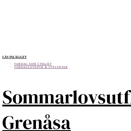
LÄS INLÄGGET
VARDAG SOM CYKLIST
VARDAGSÄVENYR & UTFLYKTER
Sommarlovsutf
Grenåsa