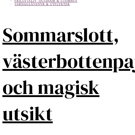
FRILUFTSLIV, OUTDOOR & UTOMHUS
VARDAGSÄVENYR & UTFLYKTER
Sommarslott,
västerbottenpa
och magisk
utsikt