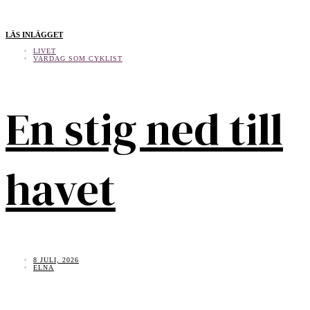
LÄS INLÄGGET
LIVET
VARDAG SOM CYKLIST
En stig ned till
havet
8 JULI, 2026
ELNA