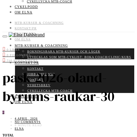
CYKELLYCKA MTB-COACH
CYKELPODD
OM ELNA
MTB-KURSER & COACHNING
KONTAKT/PR
CYKELPODD
OM ELNA
MTB-KURSER & COACHNING
0
LIKES
BOKNINGSBARA MTB-KURSER OCH LÄGER
0
FOLLOWERS
UTVECKLAS SOM MTB-CYKLIST: BOKA COACH/CLINIC/KURS
710
SUBSCRIBERS
KONTAKT/PR
KONTAKT
pask-2026-oland-
JOBBA MED MIG
KONTAKT
NYHETSBREV
byrums-raukar-30
CYKELLYCKA MTB-COACH
CYKELPODD
OM ELNA
0
4 APRIL, 2026
NO COMMENTS
0 MINUTE READ
ELNA
TOTAL