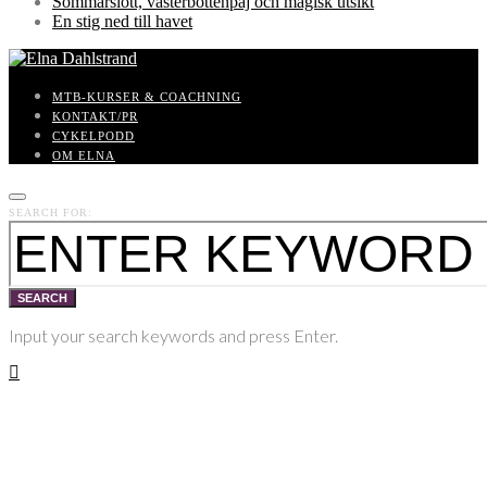
Sommarslott, västerbottenpaj och magisk utsikt
En stig ned till havet
MTB-KURSER & COACHNING
KONTAKT/PR
CYKELPODD
OM ELNA
SEARCH FOR:
SEARCH
Input your search keywords and press Enter.