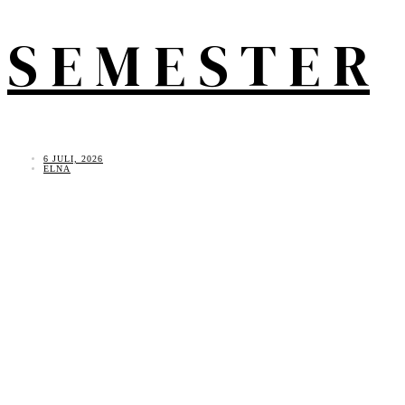
S E M E S T E R
6 JULI, 2026
ELNA