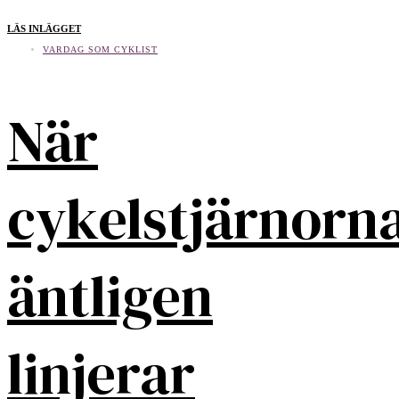
LÄS INLÄGGET
VARDAG SOM CYKLIST
När
cykelstjärnorn
äntligen
linjerar