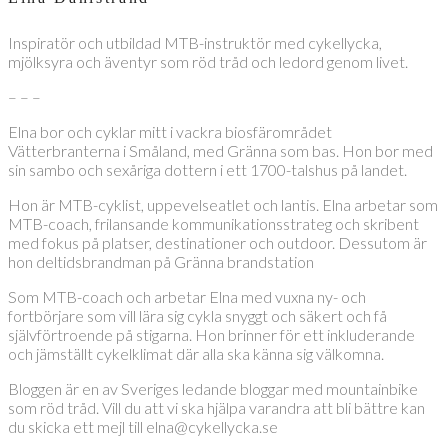
Inspiratör och utbildad MTB-instruktör med cykellycka,
mjölksyra och äventyr som röd tråd och ledord genom livet.
– – –
Elna bor och cyklar mitt i vackra biosfärområdet
Vätterbranterna i Småland, med Gränna som bas. Hon bor med
sin sambo och sexåriga dottern i ett 1700-talshus på landet.
Hon är MTB-cyklist, uppevelseatlet och lantis. Elna arbetar som
MTB-coach, frilansande kommunikationsstrateg och skribent
med fokus på platser, destinationer och outdoor. Dessutom är
hon deltidsbrandman på Gränna brandstation
Som MTB-coach och arbetar Elna med vuxna ny- och
fortbörjare som vill lära sig cykla snyggt och säkert och få
självförtroende på stigarna. Hon brinner för ett inkluderande
och jämställt cykelklimat där alla ska känna sig välkomna.
Bloggen är en av Sveriges ledande bloggar med mountainbike
som röd tråd. Vill du att vi ska hjälpa varandra att bli bättre kan
du skicka ett mejl till elna@cykellycka.se