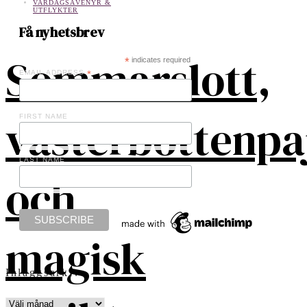
VARDAGSÄVENYR &
UTFLYKTER
Få nyhetsbrev
Sommarslott,
*
indicates required
EMAIL ADDRESS
*
västerbottenpa
FIRST NAME
LAST NAME
och
magisk
Inläggsarkiv
INLÄGGSARKIV