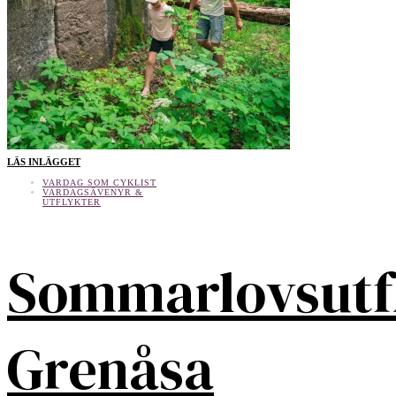
LÄS INLÄGGET
VARDAG SOM CYKLIST
VARDAGSÄVENYR &
UTFLYKTER
Sommarlovsutf
Grenåsa