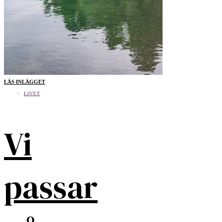
LÄS INLÄGGET
LIVET
Vi
passar