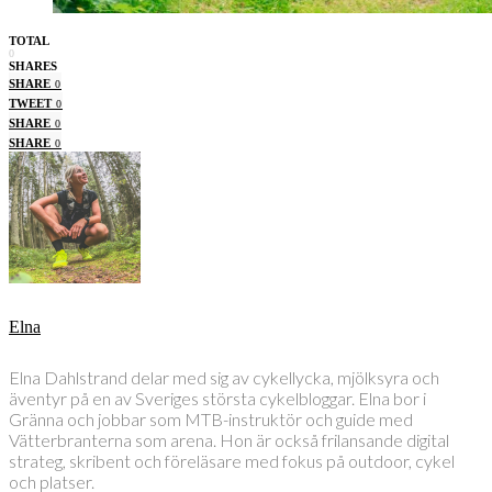
TOTAL
0
SHARES
SHARE
0
TWEET
0
SHARE
0
SHARE
0
Elna
Elna Dahlstrand delar med sig av cykellycka, mjölksyra och
äventyr på en av Sveriges största cykelbloggar. Elna bor i
Gränna och jobbar som MTB-instruktör och guide med
Vätterbranterna som arena. Hon är också frilansande digital
strateg, skribent och föreläsare med fokus på outdoor, cykel
och platser.