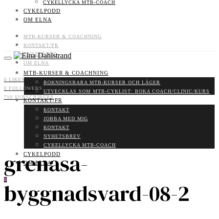
CYKELLYCKA MTB-COACH
CYKELPODD
OM ELNA
MTB-KURSER & COACHNING
KONTAKT/PR
CYKELPODD
OM ELNA
MTB-KURSER & COACHNING
0
LIKES
BOKNINGSBARA MTB-KURSER OCH LÄGER
0
FOLLOWERS
UTVECKLAS SOM MTB-CYKLIST: BOKA COACH/CLINIC/KURS
710
SUBSCRIBERS
KONTAKT/PR
KONTAKT
JOBBA MED MIG
KONTAKT
NYHETSBREV
CYKELLYCKA MTB-COACH
grenasa-
CYKELPODD
OM ELNA
0
byggnadsvard-08-2