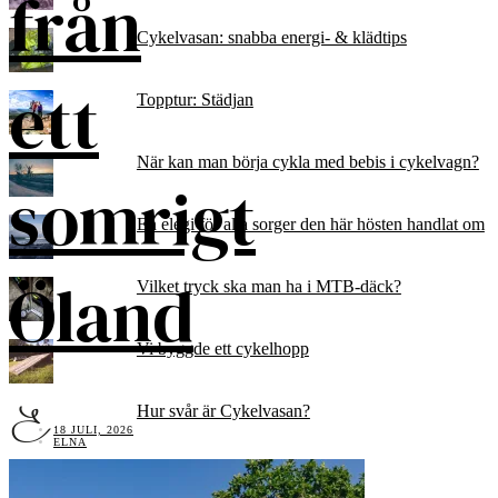
från
Cykelvasan: snabba energi- & klädtips
ett
Topptur: Städjan
När kan man börja cykla med bebis i cykelvagn?
somrigt
En elegi för alla sorger den här hösten handlat om
Öland
Vilket tryck ska man ha i MTB-däck?
Vi byggde ett cykelhopp
Hur svår är Cykelvasan?
18 JULI, 2026
ELNA
Elna Dahlstrand