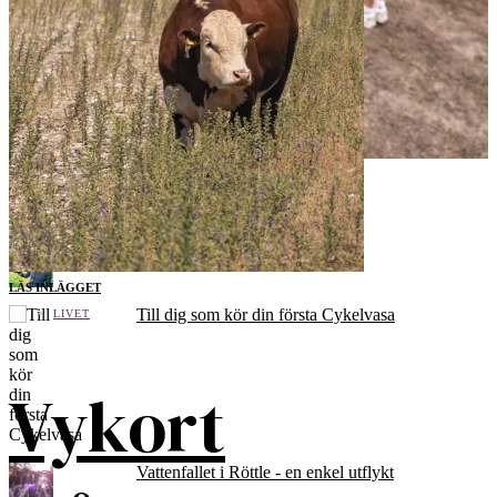
Populära inlägg och sidor
Cykelvasan - tips i sista minuten
LÄS INLÄGGET
Till dig som kör din första Cykelvasa
LIVET
Vykort
Vattenfallet i Röttle - en enkel utflykt