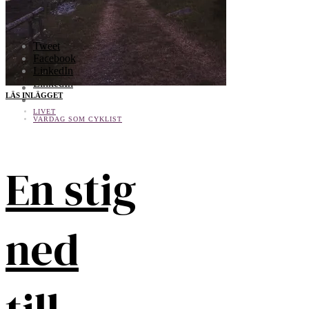
Input your search keywords and press Enter.
SHARE THIS SELECTION
Tweet
Facebook
Tweet
LinkedIn
Facebook
LinkedIn
LÄS INLÄGGET
LIVET
VARDAG SOM CYKLIST
En stig
ned