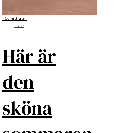
LÄS INLÄGGET
LIVET
Här är
den
sköna