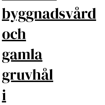
byggnadsvård
och
gamla
gruvhål
i