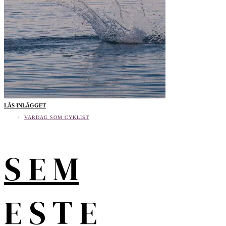
LÄS INLÄGGET
VARDAG SOM CYKLIST
S E M
E S T E