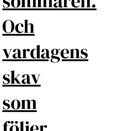
sommaren.
Och
vardagens
skav
som
följer