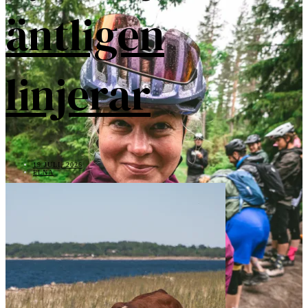
äntligen
linjerar
19 JULI, 2026
ELNA