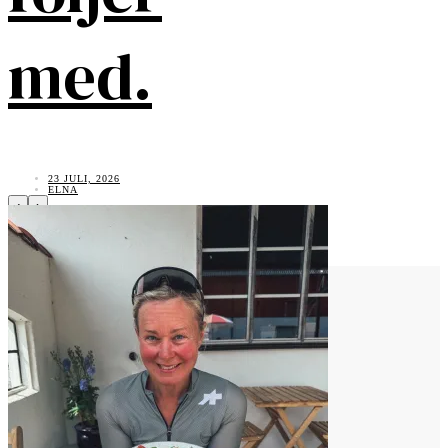
med.
23 JULI, 2026
ELNA
‹
›
Vad tycker du?