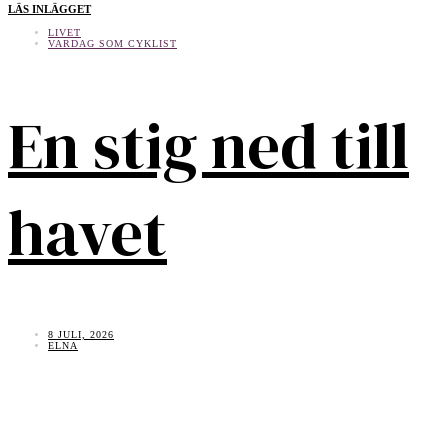
LÄS INLÄGGET
LIVET
VARDAG SOM CYKLIST
En stig ned till
havet
8 JULI, 2026
ELNA