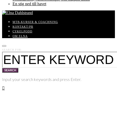
En stig ned till havet
MTB-KURSER & COACHNING
KONTAKT/PR
CYKELPODD
OM ELNA
SEARCH FOR:
SEARCH
Input your search keywords and press Enter.