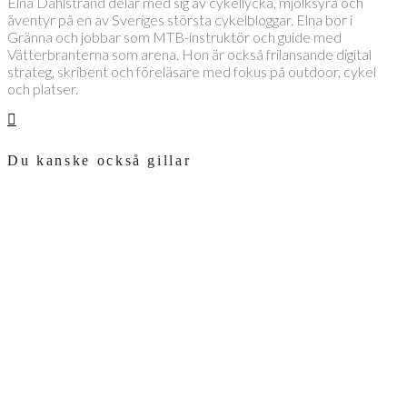
Elna Dahlstrand delar med sig av cykellycka, mjölksyra och
äventyr på en av Sveriges största cykelbloggar. Elna bor i
Gränna och jobbar som MTB-instruktör och guide med
Vätterbranterna som arena. Hon är också frilansande digital
strateg, skribent och föreläsare med fokus på outdoor, cykel
och platser.
Du kanske också gillar