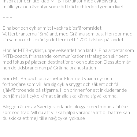
Inspiratör och utbildad MTB-instruktör med cykellycka,
mjölksyra och äventyr som röd tråd och ledord genom livet.
– – –
Elna bor och cyklar mitt i vackra biosfärområdet
Vätterbranterna i Småland, med Gränna som bas. Hon bor med
sin sambo och sexåriga dottern i ett 1700-talshus på landet.
Hon är MTB-cyklist, uppevelseatlet och lantis. Elna arbetar som
MTB-coach, frilansande kommunikationsstrateg och skribent
med fokus på platser, destinationer och outdoor. Dessutom är
hon deltidsbrandman på Gränna brandstation
Som MTB-coach och arbetar Elna med vuxna ny- och
fortbörjare som vill lära sig cykla snyggt och säkert och få
självförtroende på stigarna. Hon brinner för ett inkluderande
och jämställt cykelklimat där alla ska känna sig välkomna.
Bloggen är en av Sveriges ledande bloggar med mountainbike
som röd tråd. Vill du att vi ska hjälpa varandra att bli bättre kan
du skicka ett mejl till elna@cykellycka.se