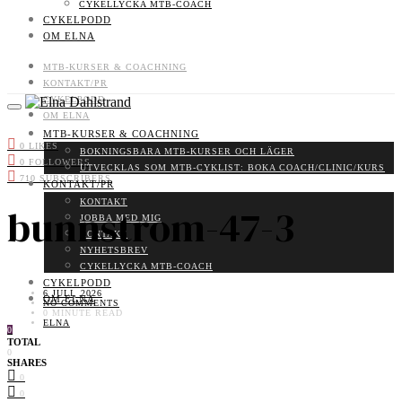
CYKELLYCKA MTB-COACH
CYKELPODD
OM ELNA
MTB-KURSER & COACHNING
KONTAKT/PR
CYKELPODD
OM ELNA
MTB-KURSER & COACHNING
0
LIKES
BOKNINGSBARA MTB-KURSER OCH LÄGER
0
FOLLOWERS
UTVECKLAS SOM MTB-CYKLIST: BOKA COACH/CLINIC/KURS
710
SUBSCRIBERS
KONTAKT/PR
KONTAKT
bunnstrom-47-3
JOBBA MED MIG
KONTAKT
NYHETSBREV
CYKELLYCKA MTB-COACH
CYKELPODD
6 JULI, 2026
OM ELNA
NO COMMENTS
0 MINUTE READ
ELNA
0
TOTAL
0
SHARES
0
0