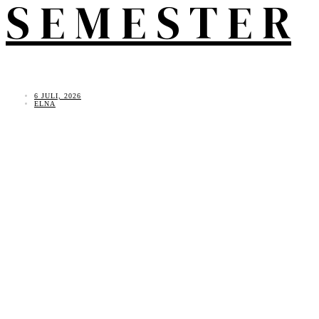
S E M E S T E R
6 JULI, 2026
ELNA