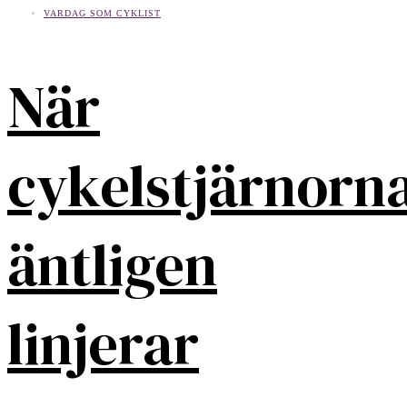
VARDAG SOM CYKLIST
När
cykelstjärnorn
äntligen
linjerar