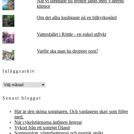
När vi simmade till grottor längs med Vätterns
klippor
Om det allra kusligaste på en bilkyrkogård
Vattenfallet i Röttle - en enkel utflykt
Varför ska man ha dropper post?
Inläggsarkiv
INLÄGGSARKIV
Senast bloggat
Här är den sköna sommaren. Och vardagens skav som följer
med.
När cykelstjärnorna äntligen linjerar
Vykort från ett somrigt Öland
Sommarslott, västerbottenpaj och magisk utsikt