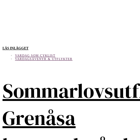
LÄS INLÄGGET
VARDAG SOM CYKLIST
VARDAGSÄVENYR & UTFLYKTER
Sommarlovsutf
Grenåsa