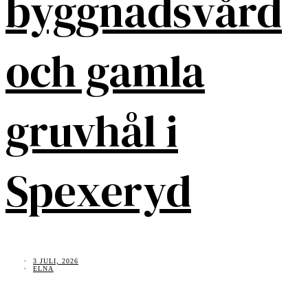
byggnadsvård
och gamla
gruvhål i
Spexeryd
3 JULI, 2026
ELNA