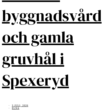
byggnadsvård
och gamla
gruvhål i
Spexeryd
3 JULI, 2026
ELNA