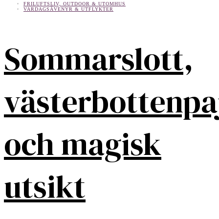
FRILUFTSLIV, OUTDOOR & UTOMHUS
VARDAGSÄVENYR & UTFLYKTER
Sommarslott,
västerbottenpa
och magisk
utsikt