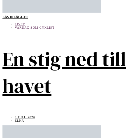
LÄS INLÄGGET
LIVET
VARDAG SOM CYKLIST
En stig ned till
havet
8 JULI, 2026
ELNA