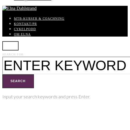
MTB-KURSER & COACHNING
KONTAKT/PR
CYKELPODD
OM ELNA
SEARCH FOR:
SEARCH
Input your search keywords and press Enter.