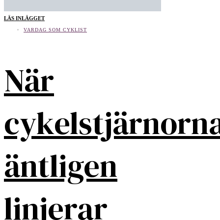
LÄS INLÄGGET
VARDAG SOM CYKLIST
När
cykelstjärnorn
äntligen
linjerar