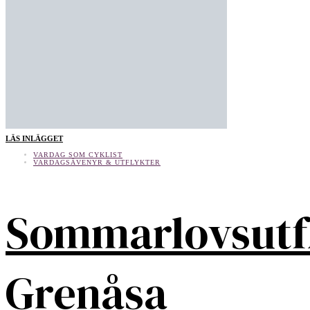
LÄS INLÄGGET
VARDAG SOM CYKLIST
VARDAGSÄVENYR & UTFLYKTER
Sommarlovsutf
Grenåsa