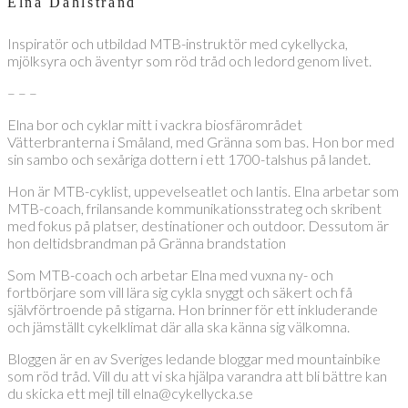
Elna Dahlstrand
Inspiratör och utbildad MTB-instruktör med cykellycka,
mjölksyra och äventyr som röd tråd och ledord genom livet.
– – –
Elna bor och cyklar mitt i vackra biosfärområdet
Vätterbranterna i Småland, med Gränna som bas. Hon bor med
sin sambo och sexåriga dottern i ett 1700-talshus på landet.
Hon är MTB-cyklist, uppevelseatlet och lantis. Elna arbetar som
MTB-coach, frilansande kommunikationsstrateg och skribent
med fokus på platser, destinationer och outdoor. Dessutom är
hon deltidsbrandman på Gränna brandstation
Som MTB-coach och arbetar Elna med vuxna ny- och
fortbörjare som vill lära sig cykla snyggt och säkert och få
självförtroende på stigarna. Hon brinner för ett inkluderande
och jämställt cykelklimat där alla ska känna sig välkomna.
Bloggen är en av Sveriges ledande bloggar med mountainbike
som röd tråd. Vill du att vi ska hjälpa varandra att bli bättre kan
du skicka ett mejl till elna@cykellycka.se