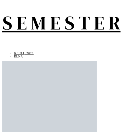
S E M E S T E R
6 JULI, 2026
ELNA