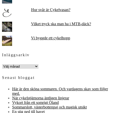
Hur svår är Cykelvasan?
Vilket tryck ska man ha i MTB-däck?
Vi byggde ett cykelhopp
Inläggsarkiv
INLÄGGSARKIV
Senast bloggat
Här är den sköna sommaren. Och vardagens skav som följer
med.
När cykelstjärnorna äntligen linjerar
Vykort från ett somrigt Öland
Sommarslott, västerbottenpaj och magisk utsikt
En stig ned till havet