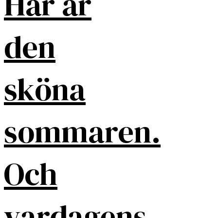
Här är
den
sköna
sommaren.
Och
vardagens