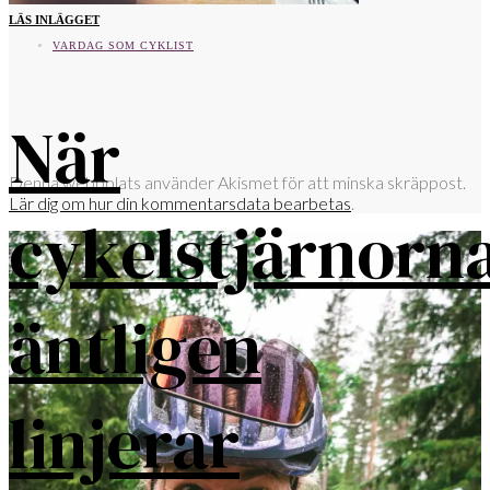
LÄS INLÄGGET
VARDAG SOM CYKLIST
När
Denna webbplats använder Akismet för att minska skräppost.
Lär dig om hur din kommentarsdata bearbetas
.
cykelstjärnorn
äntligen
linjerar