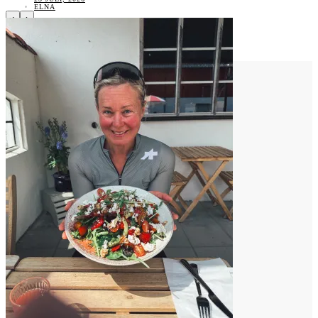
ELNA
‹
›
Vad tycker du?