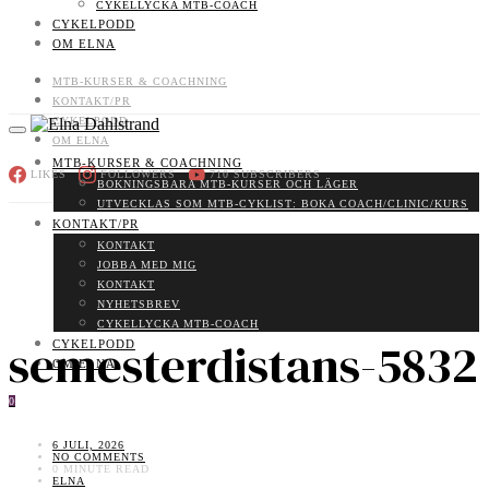
CYKELLYCKA MTB-COACH
CYKELPODD
OM ELNA
MTB-KURSER & COACHNING
KONTAKT/PR
CYKELPODD
OM ELNA
MTB-KURSER & COACHNING
LIKES
FOLLOWERS
710
SUBSCRIBERS
BOKNINGSBARA MTB-KURSER OCH LÄGER
UTVECKLAS SOM MTB-CYKLIST: BOKA COACH/CLINIC/KURS
KONTAKT/PR
KONTAKT
JOBBA MED MIG
KONTAKT
NYHETSBREV
CYKELLYCKA MTB-COACH
semesterdistans-5832
CYKELPODD
OM ELNA
0
6 JULI, 2026
NO COMMENTS
0 MINUTE READ
ELNA