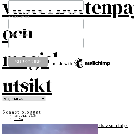
västerbottenpa
FIRST NAME
och
LAST NAME
magisk
utsikt
Inläggsarkiv
INLÄGGSARKIV
Senast bloggat
15 JULI, 2026
ELNA
Här är den sköna sommaren. Och vardagens skav som följer
med.