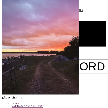
När cykelstjärnorna äntligen linjerar
Vykort från ett somrigt Öland
Sommarslott, västerbottenpaj och magisk utsikt
En stig ned till havet
MTB-KURSER & COACHNING
KONTAKT/PR
CYKELPODD
OM ELNA
SEARCH FOR:
SEARCH
Input your search keywords and press Enter.
Tweet
LinkedIn
SHARE THIS SELECTION
LÄS INLÄGGET
LIVET
VARDAG SOM CYKLIST