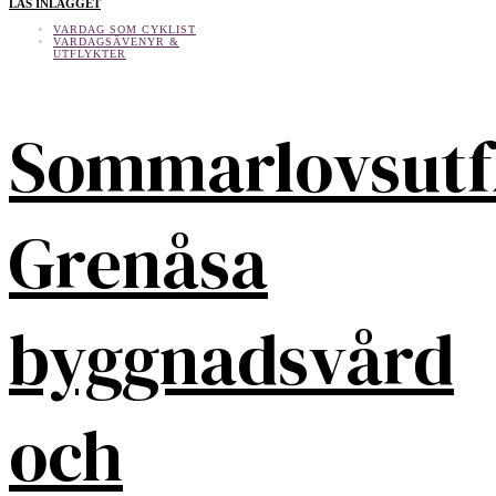
LÄS INLÄGGET
VARDAG SOM CYKLIST
VARDAGSÄVENYR &
UTFLYKTER
Sommarlovsutf
Grenåsa
byggnadsvård
och