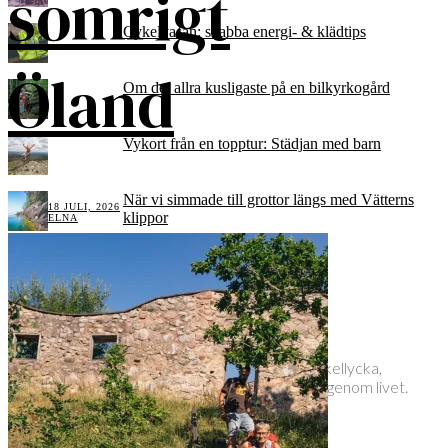
somrigt
Cykelvasan: snabba energi- & klädtips
Öland
Om det allra kusligaste på en bilkyrkogård
Vykort från en topptur: Städjan med barn
När vi simmade till grottor längs med Vätterns
18 JULI, 2026
klippor
ELNA
58 tips till Gränna i sommar
Elna Dahlstrand
Inspiratör och utbildad MTB-instruktör med cykellycka,
mjölksyra och äventyr som röd tråd och ledord genom livet.
– – –