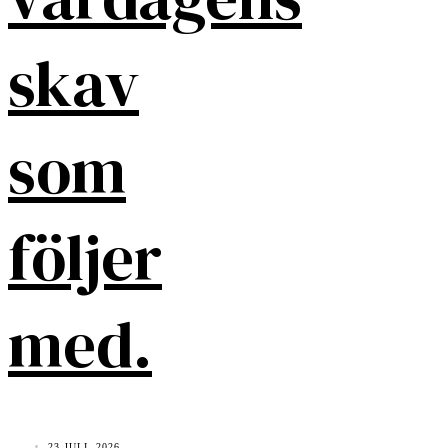
skav
som
följer
med.
23 JULI, 2026