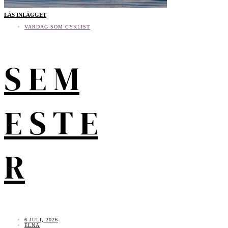
LÄS INLÄGGET
VARDAG SOM CYKLIST
S E M
E S T E
R
6 JULI, 2026
ELNA