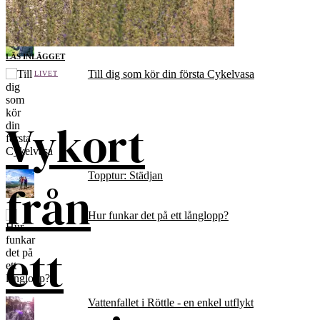
Populära inlägg och sidor
Cykelvasan - tips i sista minuten
LÄS INLÄGGET
Till dig som kör din första Cykelvasa
LIVET
Vykort
Topptur: Städjan
från
Hur funkar det på ett långlopp?
ett
Vattenfallet i Röttle - en enkel utflykt