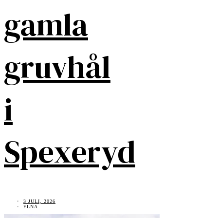
gamla
gruvhål
i
Spexeryd
3 JULI, 2026
ELNA