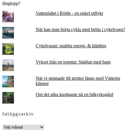
Vattenfallet i Röttle - en enkel utflykt
När kan man börja cykla med bebis i cykelvagn?
Cykelvasan: snabba energi- & klädtips
Vykort från en topptur: Städjan med barn
När vi simmade till grottor längs med Vätterns
klippor
Om det allra kusligaste på en bilkyrkogård
Inläggsarkiv
INLÄGGSARKIV