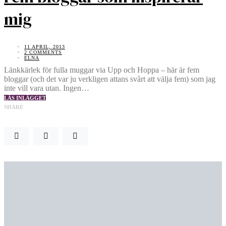
mig
11 APRIL, 2013
2 COMMENTS
ELNA
Länkkärlek för fulla muggar via Upp och Hoppa – här är fem
bloggar (och det var ju verkligen attans svårt att välja fem) som jag
inte vill vara utan. Ingen…
LÄS INLÄGGET
SHARE