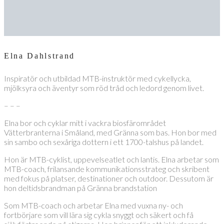
Elna Dahlstrand
Inspiratör och utbildad MTB-instruktör med cykellycka,
mjölksyra och äventyr som röd tråd och ledord genom livet.
– – –
Elna bor och cyklar mitt i vackra biosfärområdet
Vätterbranterna i Småland, med Gränna som bas. Hon bor med
sin sambo och sexåriga dottern i ett 1700-talshus på landet.
Hon är MTB-cyklist, uppevelseatlet och lantis. Elna arbetar som
MTB-coach, frilansande kommunikationsstrateg och skribent
med fokus på platser, destinationer och outdoor. Dessutom är
hon deltidsbrandman på Gränna brandstation
Som MTB-coach och arbetar Elna med vuxna ny- och
fortbörjare som vill lära sig cykla snyggt och säkert och få