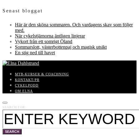
Senast bloggat
Här är den sköna sommaren. Och vardagens skav som följer
med.
När cykelstjärnorna äntligen linjerar
Vykort från ett somrigt Öland
Sommarslott, västerbottenpaj och magisk utsikt
En stig ned till havet
MTB-KURSER & COACHNING
KONTAKT/PR
CYKELPODD
OM ELNA
SEARCH FOR:
SEARCH