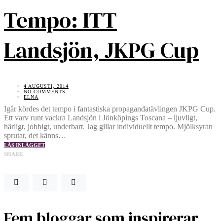
Tempo: ITT
Landsjön, JKPG Cup
4 AUGUSTI, 2014
NO COMMENTS
ELNA
Igår kördes det tempo i fantastiska propagandatävlingen JKPG Cup.
Ett varv runt vackra Landsjön i Jönköpings Toscana – ljuvligt,
härligt, jobbigt, underbart. Jag gillar individuellt tempo. Mjölksyran
sprutar, det känns…
LÄS INLÄGGET
SHARE
Fem bloggar som inspirerar