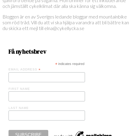
självförtroende på stigarna. Hon brinner för ett inkluderande
och jämställt cykelklimat där alla ska känna sig välkomna.
Bloggen är en av Sveriges ledande bloggar med mountainbike
som röd tråd. Vill du att vi ska hjälpa varandra att bli bättre kan
du skicka ett mejl till elna@cykellycka.se
Få nyhetsbrev
*
indicates required
EMAIL ADDRESS
*
FIRST NAME
LAST NAME