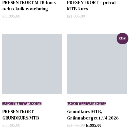
PRESENTKORT MTB-kurs
PRESENTKORT – privat
och teknik-coachning
MTB-kurs
kr
1.995,00
kr
1.995,00
REA!
LÄGG TILL I VARUKORG
LÄGG TILL I VARUKORG
PRESENTKORT –
Grundkurs MTB,
GRUNDKURS MTB
Grännaberget 17/4 2026
Det
Det
kr
1.495,00
kr
1.495,00
kr
995,00