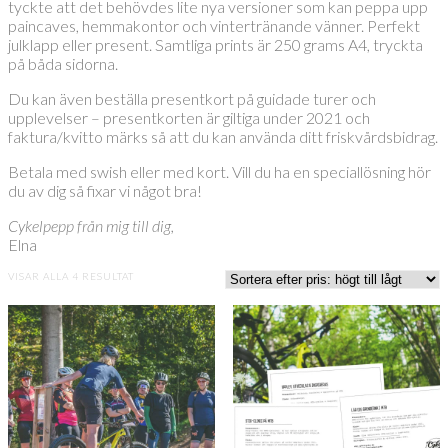
tyckte att det behövdes lite nya versioner som kan peppa upp
paincaves, hemmakontor och vintertränande vänner. Perfekt
julklapp eller present. Samtliga prints är 250 grams A4, tryckta
på båda sidorna.
Du kan även beställa presentkort på guidade turer och
upplevelser – presentkorten är giltiga under 2021 och
faktura/kvitto märks så att du kan använda ditt friskvårdsbidrag.
Betala med swish eller med kort. Vill du ha en speciallösning hör
du av dig så fixar vi något bra!
Cykelpepp från mig till dig,
Elna
SORTERADE
VISAR ALLA 4 RESULTAT
EFTER
PRIS:
HÖGT
TILL
LÅGT