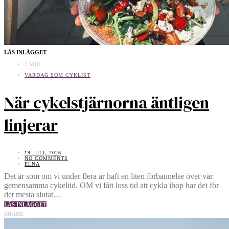
LÄS INLÄGGET
2 MIN
VARDAG SOM CYKLIST
När cykelstjärnorna äntligen
linjerar
19 JULI, 2026
NO COMMENTS
ELNA
Det är som om vi under flera år haft en liten förbannelse över vår
gemensamma cykeltid. OM vi fått loss tid att cykla ihop har det för
det mesta slutat…
LÄS INLÄGGET
SHARE