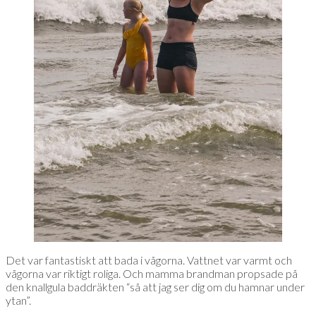
Det var fantastiskt att bada i vågorna. Vattnet var varmt och
vågorna var riktigt roliga. Och mamma brandman propsade på
den knallgula baddräkten “så att jag ser dig om du hamnar under
ytan”.