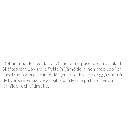
Det är järnåldersvecka på Öland och vi passade på att åka till
Skäfteskärr. Lovis ville flytta in i järnåldern, hon kröp upp i en
säng framför brasan inne i långhuset och ville aldrig gå därifrån,
det var så spännande att sitta och lyssna på historier om
järnålder och vikingatid.