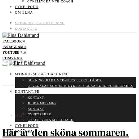
CYKELLYCKA MTB-COACH
CYKELPODD
OM ELNA
MTB-KURSER & COACHNING
KONTAKT/PR
CYKELPODD
OM ELNA
FACEBOOK
0
INSTAGRAM
0
0
LIKES
YOUTUBE
710
0
FOLLOWERS
STRAVA
634
710
SUBSCRIBERS
MTB-KURSER & COACHNING
BOKNINGSBARA MTB-KURSER OCH LÄGER
UTVECKLAS SOM MTB-CYKLIST: BOKA COACH/CLINIC/KURS
KONTAKT/PR
KONTAKT
JOBBA MED MIG
KONTAKT
NYHETSBREV
LIVET
CYKELLYCKA MTB-COACH
CYKELPODD
Här är den sköna sommaren.
OM ELNA