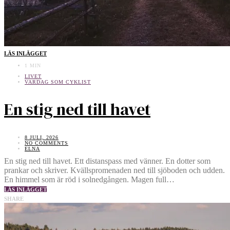
LÄS INLÄGGET
1 MIN
LIVET
VARDAG SOM CYKLIST
En stig ned till havet
8 JULI, 2026
NO COMMENTS
ELNA
En stig ned till havet. Ett distanspass med vänner. En dotter som
prankar och skriver. Kvällspromenaden ned till sjöboden och udden.
En himmel som är röd i solnedgången. Magen full…
LÄS INLÄGGET
SHARE