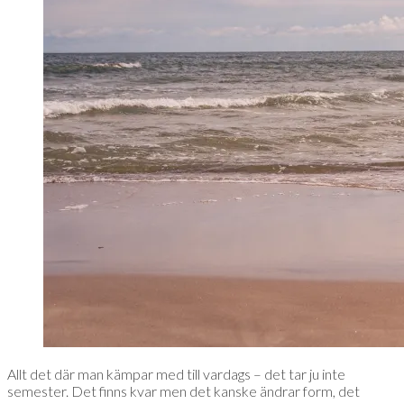
Allt det där man kämpar med till vardags – det tar ju inte
semester. Det finns kvar men det kanske ändrar form, det