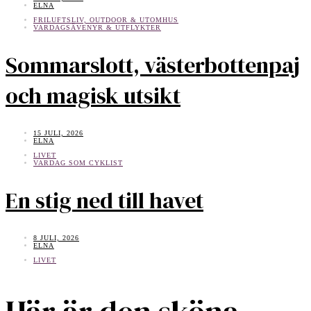
ELNA
FRILUFTSLIV, OUTDOOR & UTOMHUS
VARDAGSÄVENYR & UTFLYKTER
Sommarslott, västerbottenpaj
och magisk utsikt
15 JULI, 2026
ELNA
LIVET
VARDAG SOM CYKLIST
En stig ned till havet
8 JULI, 2026
ELNA
LIVET