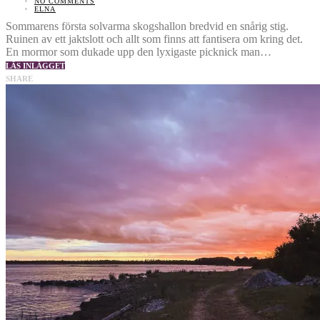
NO COMMENTS
ELNA
Sommarens första solvarma skogshallon bredvid en snårig stig.
Ruinen av ett jaktslott och allt som finns att fantisera om kring det.
En mormor som dukade upp den lyxigaste picknick man…
LÄS INLÄGGET
SHARE