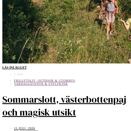
LÄS INLÄGGET
2 MIN
FRILUFTSLIV, OUTDOOR & UTOMHUS
VARDAGSÄVENYR & UTFLYKTER
Sommarslott, västerbottenpaj
och magisk utsikt
15 JULI, 2026