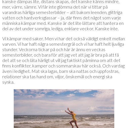
kanske dämpas lite, distans skapas, det kanske känns mindre,
mer, värre, sämre. Vi får inte glömma det när vi tittar på
varandras härliga semesterbilder – att bakom leenden, glittriga
vatten och hantverksglassar – ja, där finns det något som varje
människa kämpar med. Kanske är det lite lättare att hantera en
del av det under somriga, lediga, enklare veckor. Kanske inte.
Vi kämpar med saker. Men vi har det också väldigt enkelt mellan
varven. Vi har haft några semestergräl och vi har haft helt ljuvliga
stunder. Veckorna tickar på och här är ännu en veckas
semesterbilder, och bara för att jag vet att jag är bra på att få
det att se och låta härligt ut vill jag faktiskt påminna om att det
finns konflikter, kamper och sommarskav här också. Och vardag
även i ledighet. Mat ska lagas, barn ska nattas och uppfostras,
relationer ska tas hand om, viljor, önskemål och energi ska
synka.