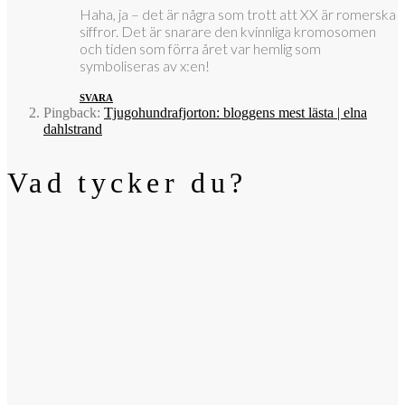
Haha, ja – det är några som trott att XX är romerska
siffror. Det är snarare den kvinnliga kromosomen
och tiden som förra året var hemlig som
symboliseras av x:en!
SVARA
Pingback:
Tjugohundrafjorton: bloggens mest lästa | elna
dahlstrand
Vad tycker du?