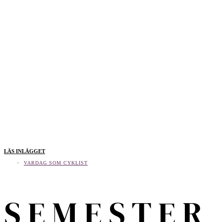
LÄS INLÄGGET
VARDAG SOM CYKLIST
S E M E S T E R