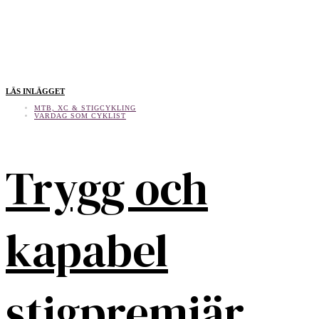
LÄS INLÄGGET
MTB, XC & STIGCYKLING
VARDAG SOM CYKLIST
Trygg och
kapabel
stigpremiär