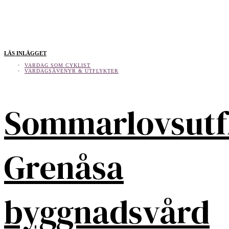
LÄS INLÄGGET
VARDAG SOM CYKLIST
VARDAGSÄVENYR & UTFLYKTER
Sommarlovsutf
Grenåsa
byggnadsvård