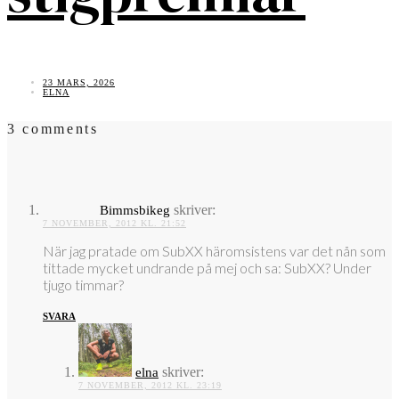
23 MARS, 2026
ELNA
3 comments
skriver:
Bimmsbikeg
7 NOVEMBER, 2012 KL. 21:52
När jag pratade om SubXX häromsistens var det nån som
tittade mycket undrande på mej och sa: SubXX? Under
tjugo timmar?
SVARA
skriver:
elna
7 NOVEMBER, 2012 KL. 23:19