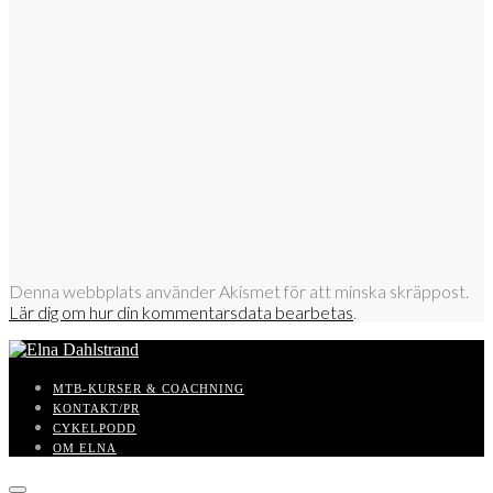
Denna webbplats använder Akismet för att minska skräppost.
Lär dig om hur din kommentarsdata bearbetas
.
MTB-KURSER & COACHNING
KONTAKT/PR
CYKELPODD
OM ELNA