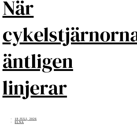
När
cykelstjärnorn
äntligen
linjerar
19 JULI, 2026
ELNA