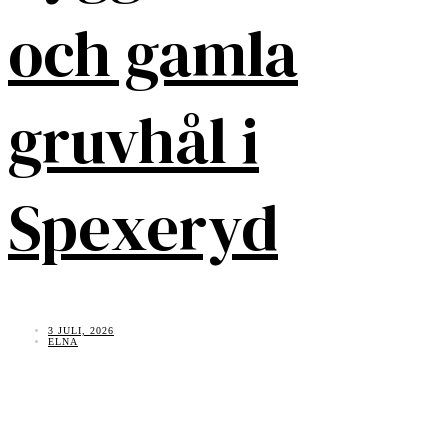
och gamla
gruvhål i
Spexeryd
3 JULI, 2026
ELNA