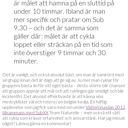
är målet att hamna på en sluttid på
under 10 timmar. Ibland är man
mer specifik och pratar om Sub
9.30 – och det är samma som
gäller där: målet är att cykla
loppet eller sträckan på en tid som
inte överstiger 9 timmar och 30
minuter.
Det är vanligt, och också absolut bäst, om man är samkörd med
sin grupp innan det är dags att ge sig av. Ju mer man cyklar för
gruppens bästa än för sitt eget bästa – desto större blir chansen
att gruppen uppnår sitt mål och att cyklingen går smidigt och blir
incidentfri. Det absolut effektivaste är att känna sina
medcyklister väl och rotera i en belgisk kedja. En häftig
upplevelse som jag fick vara med om under
Vätternrundan 2012
tillsammans med SubXX
Team Naturelle – men också ett sätt
att cykla som kräver erfarenhet och ansvarstänk. Har jag missat
något? Lämna gärna en kommentar!