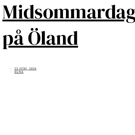
Midsommarda
på Öland
23 JUNI, 2026
ELNA