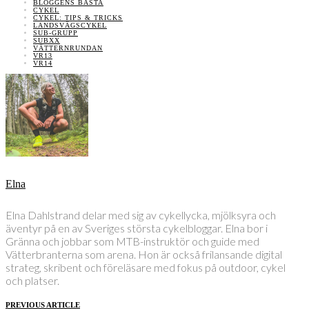
BLOGGENS BÄSTA
CYKEL
CYKEL: TIPS & TRICKS
LANDSVÄGSCYKEL
SUB-GRUPP
SUBXX
VÄTTERNRUNDAN
VR13
VR14
Elna
Elna Dahlstrand delar med sig av cykellycka, mjölksyra och
äventyr på en av Sveriges största cykelbloggar. Elna bor i
Gränna och jobbar som MTB-instruktör och guide med
Vätterbranterna som arena. Hon är också frilansande digital
strateg, skribent och föreläsare med fokus på outdoor, cykel
och platser.
PREVIOUS ARTICLE