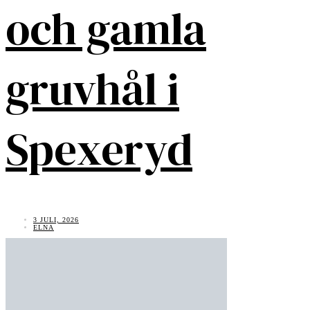
och gamla
gruvhål i
Spexeryd
3 JULI, 2026
ELNA