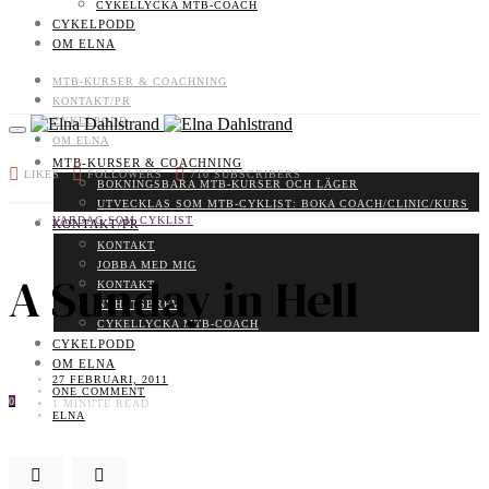
CYKELLYCKA MTB-COACH
CYKELPODD
OM ELNA
MTB-KURSER & COACHNING
KONTAKT/PR
CYKELPODD
OM ELNA
MTB-KURSER & COACHNING
LIKES
FOLLOWERS
710
SUBSCRIBERS
BOKNINGSBARA MTB-KURSER OCH LÄGER
UTVECKLAS SOM MTB-CYKLIST: BOKA COACH/CLINIC/KURS
VARDAG SOM CYKLIST
KONTAKT/PR
KONTAKT
JOBBA MED MIG
A Sunday in Hell
KONTAKT
NYHETSBREV
CYKELLYCKA MTB-COACH
CYKELPODD
OM ELNA
27 FEBRUARI, 2011
ONE COMMENT
0
1 MINUTE READ
ELNA