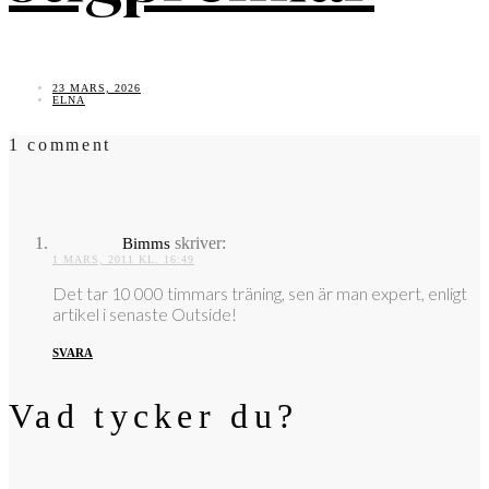
23 MARS, 2026
ELNA
1 comment
skriver:
Bimms
1 MARS, 2011 KL. 16:49
Det tar 10 000 timmars träning, sen är man expert, enligt
artikel i senaste Outside!
SVARA
Vad tycker du?