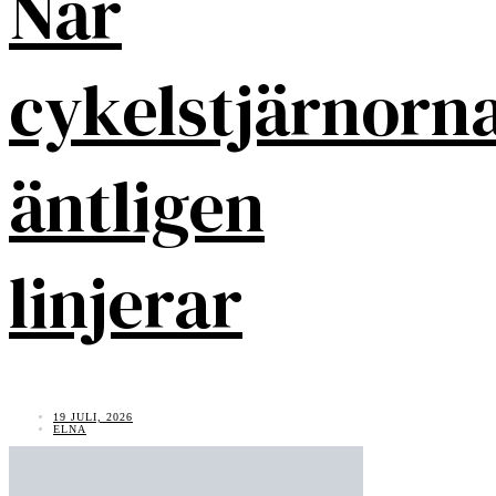
När
cykelstjärnorn
äntligen
linjerar
19 JULI, 2026
ELNA