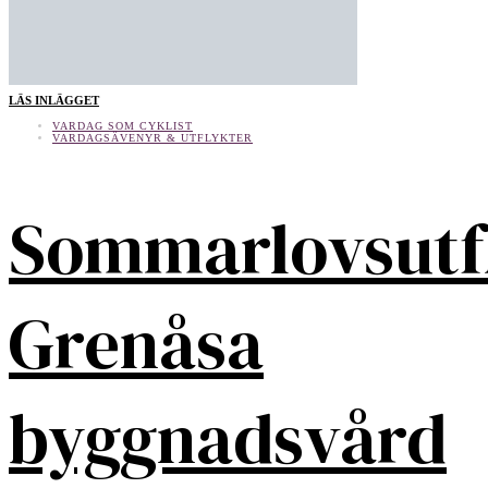
LÄS INLÄGGET
VARDAG SOM CYKLIST
VARDAGSÄVENYR & UTFLYKTER
Sommarlovsutf
Grenåsa
byggnadsvård