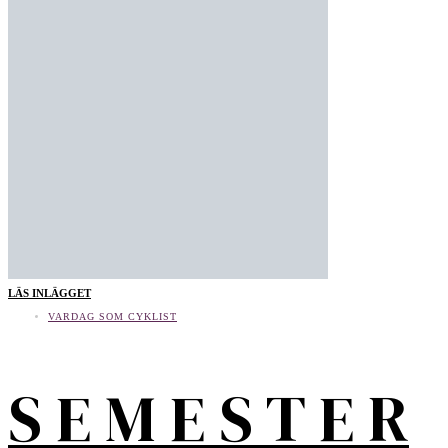
LÄS INLÄGGET
VARDAG SOM CYKLIST
S E M E S T E R