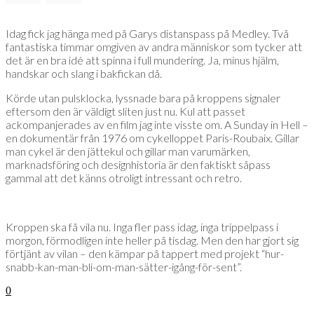
Idag fick jag hänga med på Garys distanspass på Medley. Två
fantastiska timmar omgiven av andra människor som tycker att
det är en bra idé att spinna i full mundering. Ja, minus hjälm,
handskar och slang i bakfickan då.
Körde utan pulsklocka, lyssnade bara på kroppens signaler
eftersom den är väldigt sliten just nu. Kul att passet
ackompanjerades av en film jag inte visste om. A Sunday in Hell –
en dokumentär från 1976 om cykelloppet Paris-Roubaix. Gillar
man cykel är den jättekul och gillar man varumärken,
marknadsföring och designhistoria är den faktiskt såpass
gammal att det känns otroligt intressant och retro.
Kroppen ska få vila nu. Inga fler pass idag, inga trippelpass i
morgon, förmodligen inte heller på tisdag. Men den har gjort sig
förtjänt av vilan – den kämpar på tappert med projekt “hur-
snabb-kan-man-bli-om-man-sätter-igång-för-sent”.
0