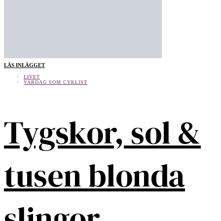
LÄS INLÄGGET
LIVET
VARDAG SOM CYKLIST
Tygskor, sol &
tusen blonda
slingor