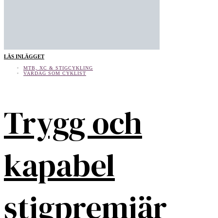
LÄS INLÄGGET
MTB, XC & STIGCYKLING
VARDAG SOM CYKLIST
Trygg och
kapabel
stigpremiär