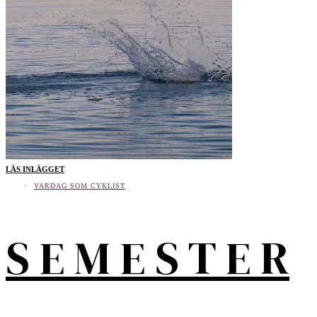
LÄS INLÄGGET
VARDAG SOM CYKLIST
S E M E S T E R