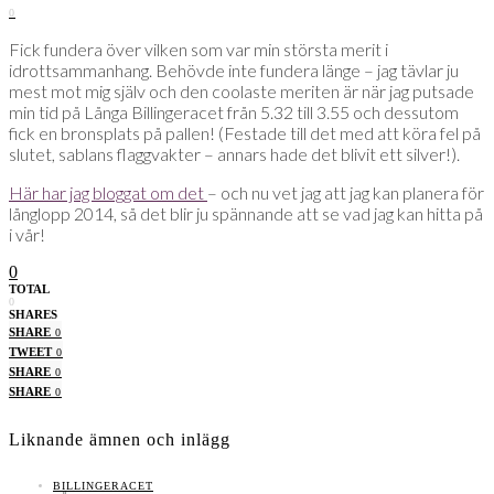
0
Fick fundera över vilken som var min största merit i
idrottsammanhang. Behövde inte fundera länge – jag tävlar ju
mest mot mig själv och den coolaste meriten är när jag putsade
min tid på Långa Billingeracet från 5.32 till 3.55 och dessutom
fick en bronsplats på pallen! (Festade till det med att köra fel på
slutet, sablans flaggvakter – annars hade det blivit ett silver!).
Här har jag bloggat om det
– och nu vet jag att jag kan planera för
långlopp 2014, så det blir ju spännande att se vad jag kan hitta på
i vår!
0
TOTAL
0
SHARES
SHARE
0
TWEET
0
SHARE
0
SHARE
0
Liknande ämnen och inlägg
BILLINGERACET