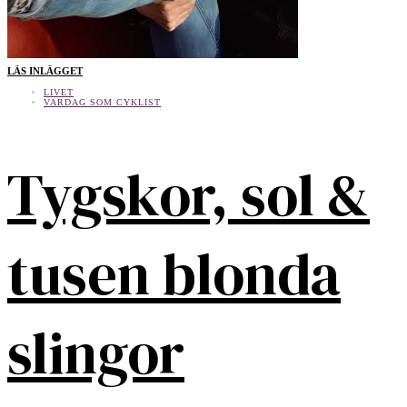
LÄS INLÄGGET
LIVET
VARDAG SOM CYKLIST
Tygskor, sol &
tusen blonda
slingor