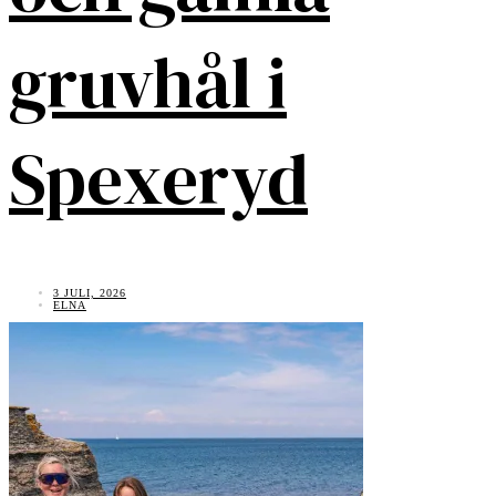
gruvhål i
Spexeryd
3 JULI, 2026
ELNA