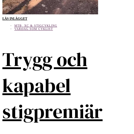
LÄS INLÄGGET
MTB, XC & STIGCYKLING
VARDAG SOM CYKLIST
Trygg och
kapabel
stigpremiär