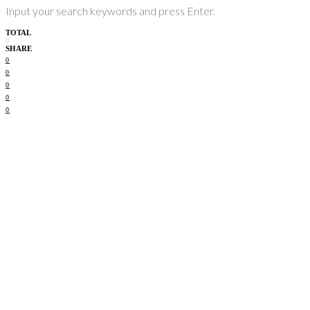
Input your search keywords and press Enter.
TOTAL
0
SHARE
0
0
0
0
0