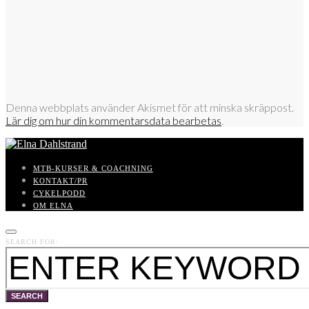
Denna webbplats använder Akismet för att minska skräppost.
Lär dig om hur din kommentarsdata bearbetas
.
MTB-KURSER & COACHNING
KONTAKT/PR
CYKELPODD
OM ELNA
SEARCH FOR:
SEARCH