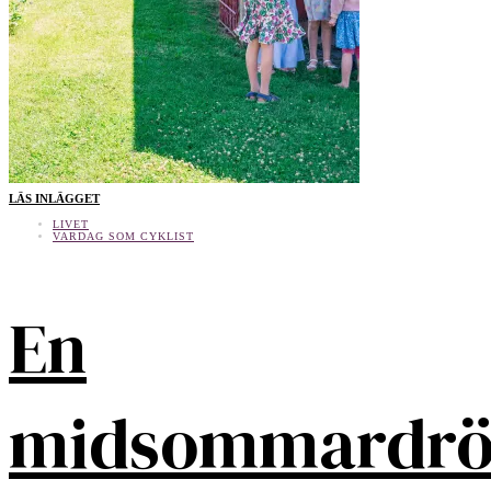
LÄS INLÄGGET
LIVET
VARDAG SOM CYKLIST
En
midsommardr