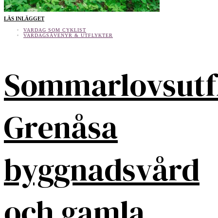
LÄS INLÄGGET
VARDAG SOM CYKLIST
VARDAGSÄVENYR & UTFLYKTER
Sommarlovsutf
Grenåsa
byggnadsvård
och gamla