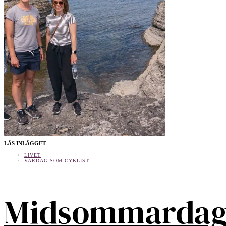
LÄS INLÄGGET
LIVET
VARDAG SOM CYKLIST
Midsommarda