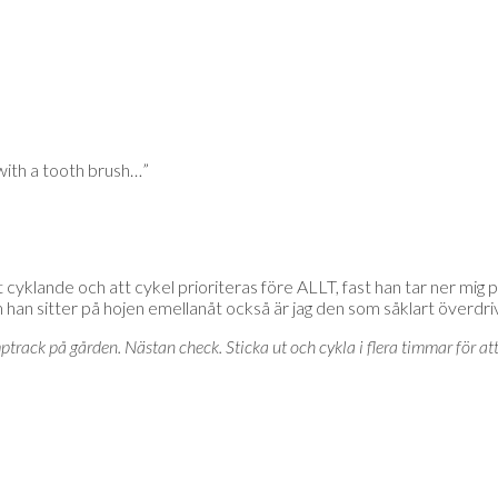
 with a tooth brush…”
cyklande och att cykel prioriteras före ALLT, fast han tar ner mig p
m han sitter på hojen emellanåt också är jag den som såklart överdr
track på gården. Nästan check. Sticka ut och cykla i flera timmar för at