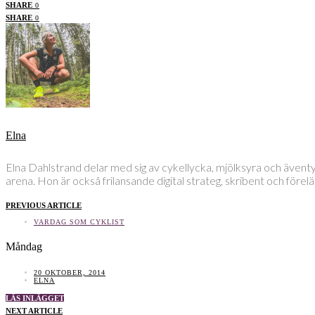
SHARE
0
SHARE
0
Elna
Elna Dahlstrand delar med sig av cykellycka, mjölksyra och även
arena. Hon är också frilansande digital strateg, skribent och före
PREVIOUS ARTICLE
VARDAG SOM CYKLIST
Måndag
20 OKTOBER, 2014
ELNA
LÄS INLÄGGET
NEXT ARTICLE