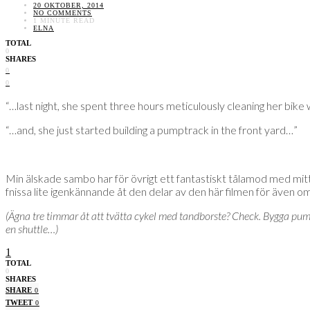
20 OKTOBER, 2014
NO COMMENTS
1 MINUTE READ
ELNA
TOTAL
0
SHARES
0
0
“…last night, she spent three hours meticulously cleaning her bike
“…and, she just started building a pumptrack in the front yard…”
Min älskade sambo har för övrigt ett fantastiskt tålamod med mitt 
fnissa lite igenkännande åt den delar av den här filmen för även o
(Ägna tre timmar åt att tvätta cykel med tandborste? Check. Bygga pump
en shuttle…)
1
TOTAL
0
SHARES
SHARE
0
TWEET
0