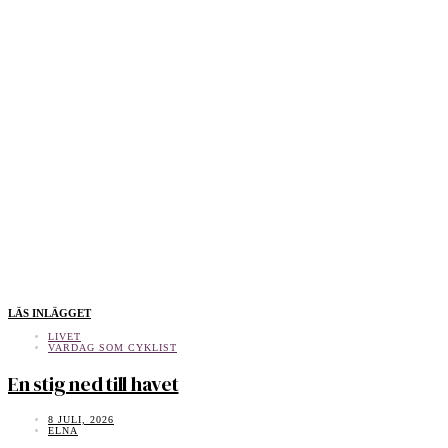
LÄS INLÄGGET
LIVET
VARDAG SOM CYKLIST
En stig ned till havet
8 JULI, 2026
ELNA