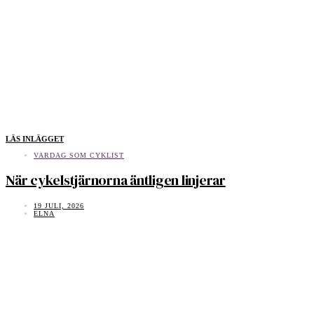
LÄS INLÄGGET
VARDAG SOM CYKLIST
När cykelstjärnorna äntligen linjerar
19 JULI, 2026
ELNA