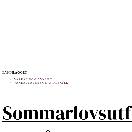
LÄS INLÄGGET
VARDAG SOM CYKLIST
VARDAGSÄVENYR & UTFLYKTER
Sommarlovsutf