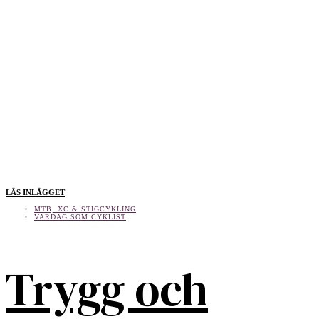
LÄS INLÄGGET
MTB, XC & STIGCYKLING
VARDAG SOM CYKLIST
Trygg och