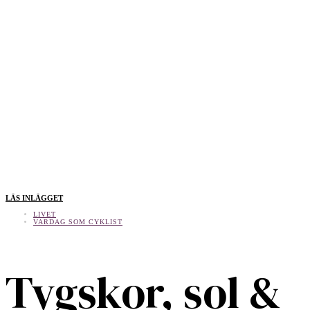
LÄS INLÄGGET
LIVET
VARDAG SOM CYKLIST
Tygskor, sol &