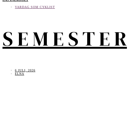
VARDAG SOM CYKLIST
S E M E S T E R
6 JULI, 2026
ELNA