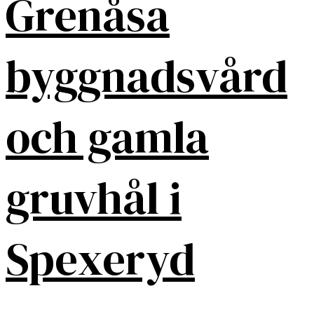
Grenåsa
byggnadsvård
och gamla
gruvhål i
Spexeryd