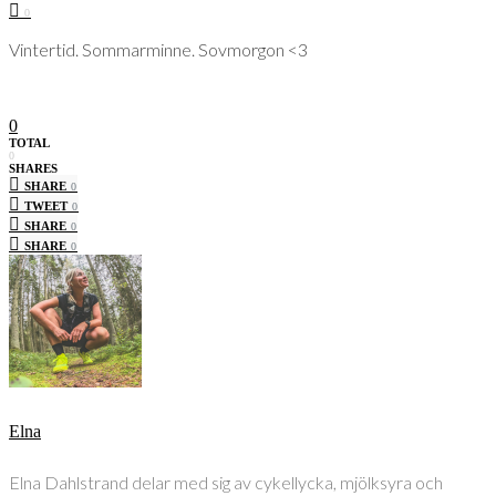
0
Vintertid. Sommarminne. Sovmorgon <3
0
TOTAL
0
SHARES
SHARE
0
TWEET
0
SHARE
0
SHARE
0
Elna
Elna Dahlstrand delar med sig av cykellycka, mjölksyra och