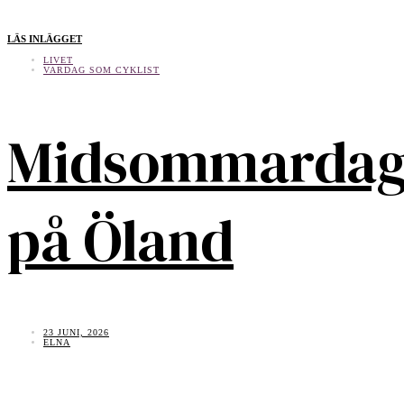
LÄS INLÄGGET
LIVET
VARDAG SOM CYKLIST
Midsommarda
på Öland
23 JUNI, 2026
ELNA