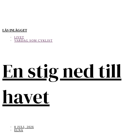
LÄS INLÄGGET
LIVET
VARDAG SOM CYKLIST
En stig ned till
havet
8 JULI, 2026
ELNA