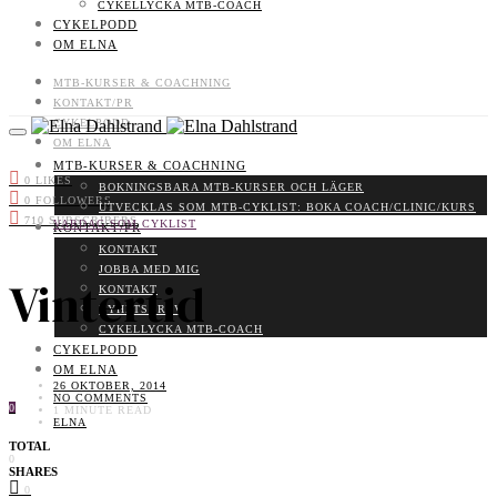
CYKELLYCKA MTB-COACH
CYKELPODD
OM ELNA
MTB-KURSER & COACHNING
KONTAKT/PR
CYKELPODD
OM ELNA
MTB-KURSER & COACHNING
0
LIKES
BOKNINGSBARA MTB-KURSER OCH LÄGER
0
FOLLOWERS
UTVECKLAS SOM MTB-CYKLIST: BOKA COACH/CLINIC/KURS
710
SUBSCRIBERS
VARDAG SOM CYKLIST
KONTAKT/PR
KONTAKT
JOBBA MED MIG
Vintertid
KONTAKT
NYHETSBREV
CYKELLYCKA MTB-COACH
CYKELPODD
OM ELNA
26 OKTOBER, 2014
NO COMMENTS
0
1 MINUTE READ
ELNA
TOTAL
0
SHARES
0