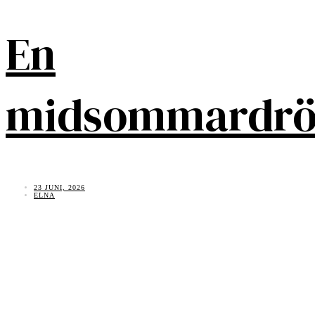
En
midsommardr
23 JUNI, 2026
ELNA