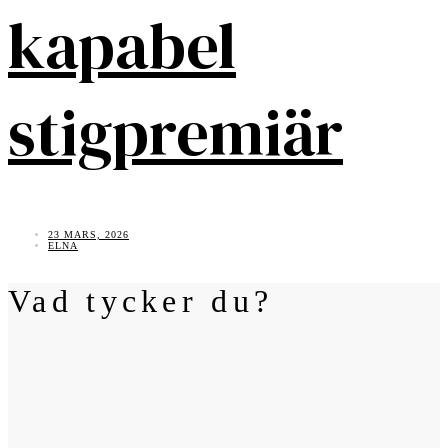
kapabel
stigpremiär
23 MARS, 2026
ELNA
Vad tycker du?