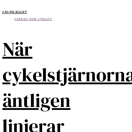
LÄS INLÄGGET
VARDAG SOM CYKLIST
När
cykelstjärnorn
äntligen
linjerar