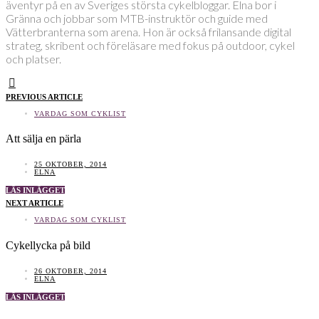
äventyr på en av Sveriges största cykelbloggar. Elna bor i
Gränna och jobbar som MTB-instruktör och guide med
Vätterbranterna som arena. Hon är också frilansande digital
strateg, skribent och föreläsare med fokus på outdoor, cykel
och platser.
PREVIOUS ARTICLE
VARDAG SOM CYKLIST
Att sälja en pärla
25 OKTOBER, 2014
ELNA
LÄS INLÄGGET
NEXT ARTICLE
VARDAG SOM CYKLIST
Cykellycka på bild
26 OKTOBER, 2014
ELNA
LÄS INLÄGGET