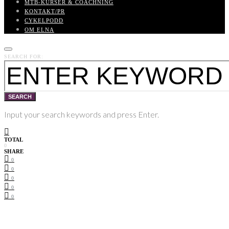
MTB-KURSER & COACHNING
KONTAKT/PR
CYKELPODD
OM ELNA
SEARCH FOR:
SEARCH
Input your search keywords and press Enter.
TOTAL
0
SHARE
0
0
0
0
0