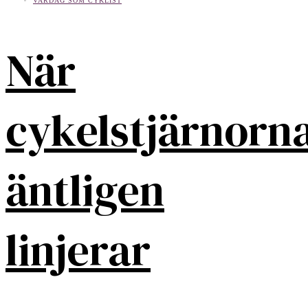
VARDAG SOM CYKLIST
När
cykelstjärnorn
äntligen
linjerar