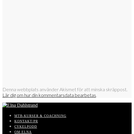
Denna webbplats använder Akismet för att minska skräppost.
Lär dig om hur din kommentarsdata bearbetas
.
MTB-KURSER & COACHNING
KONTAKT/PR
CYKELPODD
OM ELNA