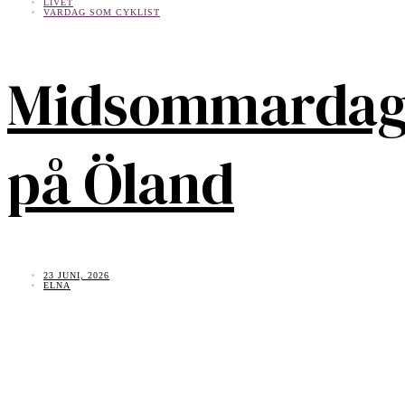
LIVET
VARDAG SOM CYKLIST
Midsommarda
på Öland
23 JUNI, 2026
ELNA