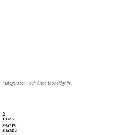
Instegsracer – och ändå tooookigt fin.
2
TOTAL
0
SHARES
SHARE
0