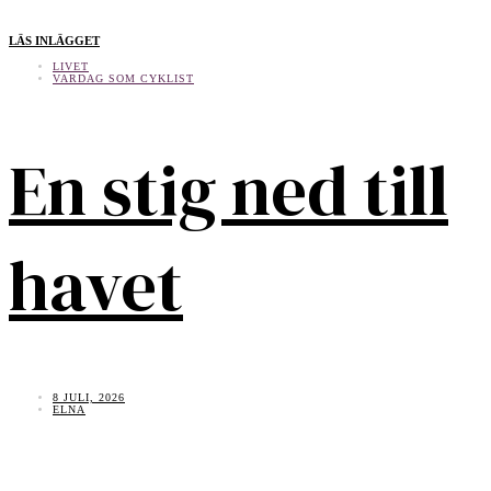
LÄS INLÄGGET
LIVET
VARDAG SOM CYKLIST
En stig ned till
havet
8 JULI, 2026
ELNA