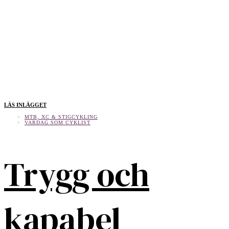
LÄS INLÄGGET
MTB, XC & STIGCYKLING
VARDAG SOM CYKLIST
Trygg och
kapabel