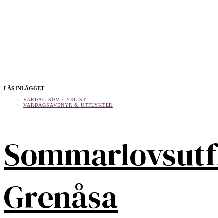
LÄS INLÄGGET
VARDAG SOM CYKLIST
VARDAGSÄVENYR & UTFLYKTER
Sommarlovsutf
Grenåsa