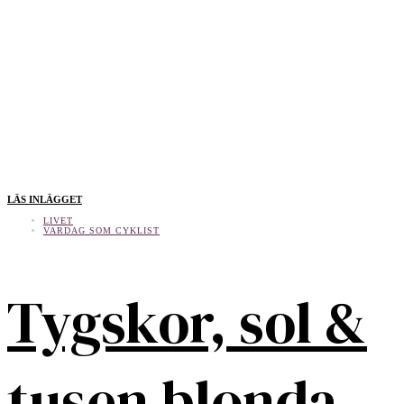
LÄS INLÄGGET
LIVET
VARDAG SOM CYKLIST
Tygskor, sol &
tusen blonda