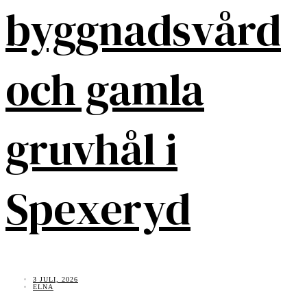
byggnadsvård
och gamla
gruvhål i
Spexeryd
3 JULI, 2026
ELNA