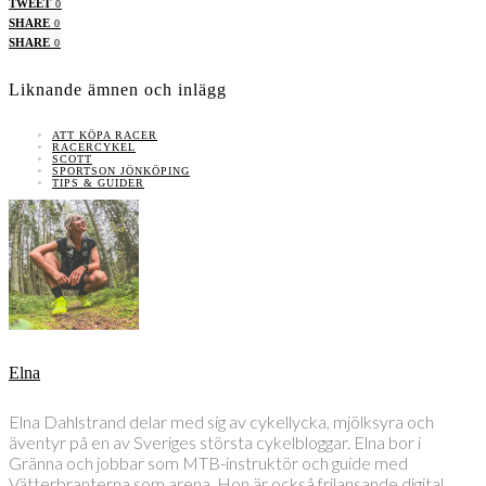
TWEET
0
SHARE
0
SHARE
0
Liknande ämnen och inlägg
ATT KÖPA RACER
RACERCYKEL
SCOTT
SPORTSON JÖNKÖPING
TIPS & GUIDER
Elna
Elna Dahlstrand delar med sig av cykellycka, mjölksyra och
äventyr på en av Sveriges största cykelbloggar. Elna bor i
Gränna och jobbar som MTB-instruktör och guide med
Vätterbranterna som arena. Hon är också frilansande digital