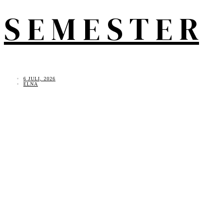
S E M E S T E R
6 JULI, 2026
ELNA