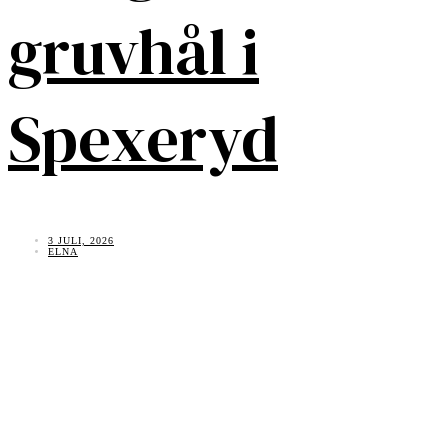
gruvhål i
Spexeryd
3 JULI, 2026
ELNA