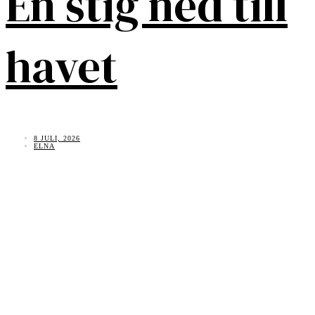
En stig ned till
havet
8 JULI, 2026
ELNA