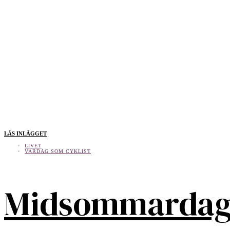
LÄS INLÄGGET
LIVET
VARDAG SOM CYKLIST
Midsommarda