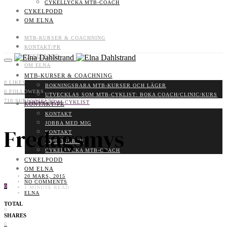
CYKELLYCKA MTB-COACH
CYKELPODD
OM ELNA
MTB-KURSER & COACHNING
KONTAKT/PR
CYKELPODD
OM ELNA
MTB-KURSER & COACHNING
0
LIKES
BOKNINGSBARA MTB-KURSER OCH LÄGER
0
FOLLOWERS
UTVECKLAS SOM MTB-CYKLIST: BOKA COACH/CLINIC/KURS
710
SUBSCRIBERS
VARDAG SOM CYKLIST
KONTAKT/PR
KONTAKT
JOBBA MED MIG
Fredagsmys
KONTAKT
NYHETSBREV
CYKELLYCKA MTB-COACH
CYKELPODD
OM ELNA
20 MARS, 2015
NO COMMENTS
0
1 MINUTE READ
ELNA
TOTAL
0
SHARES
0