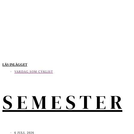
LÄS INLÄGGET
VARDAG SOM CYKLIST
S E M E S T E R
6 JULI, 2026