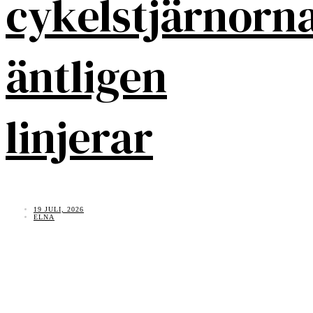
cykelstjärnorn
äntligen
linjerar
19 JULI, 2026
ELNA