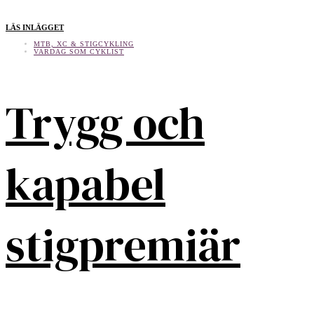
LÄS INLÄGGET
MTB, XC & STIGCYKLING
VARDAG SOM CYKLIST
Trygg och
kapabel
stigpremiär