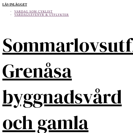
LÄS INLÄGGET
VARDAG SOM CYKLIST
VARDAGSÄVENYR & UTFLYKTER
Sommarlovsutf
Grenåsa
byggnadsvård
och gamla