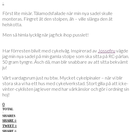
0
Först lite misär. Tålamodsfailade när min nya sadel skulle
monteras. Fingret åt den stolpen, åh – ville slänga den åt
helskotta.
Men så himla lycklig när jag fick ihop pusslet!
Har förresten blivit med cykelvåg. Inspirerad av
Jossefru
vägde
jag min nya sadel på min gamla stolpe som ska sitta på RC-pärlan.
50 gram tyngre. Äsch då, man blir snabbare av att sitta bekvämt
ju!
Vårt vardagsrum just nu btw. Mycket cykelpinaler – när vi blir
stora ska vi ha ett hus med cykelverkstad. Stort gilla på att icke-
vinter-cyklisten jag lever med har vårkänslor och gör i ordning sin
hoj!
0
TOTAL
0
SHARES
SHARE
0
TWEET
0
SHARE
0