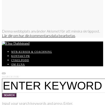
Denna webbplats använder Akismet för att minska skräppost.
Lär dig om hur din kommentarsdata bearbetas
.
MTB-KURSER & COACHNING
KONTAKT/PR
CYKELPODD
OM ELNA
SEARCH FOR:
SEARCH
Input your search keywords and press Enter.