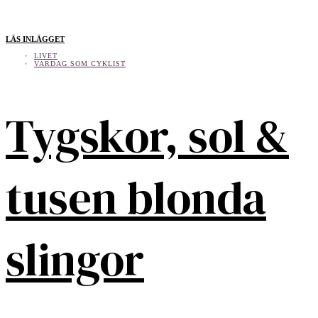
LÄS INLÄGGET
LIVET
VARDAG SOM CYKLIST
Tygskor, sol &
tusen blonda
slingor