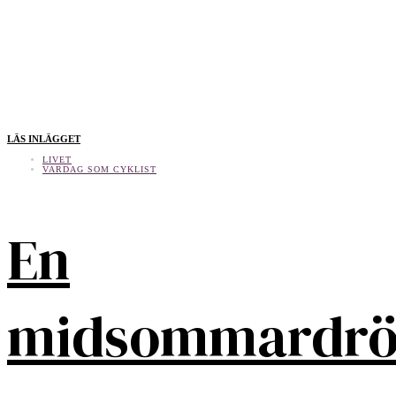
LÄS INLÄGGET
LIVET
VARDAG SOM CYKLIST
En
midsommardr