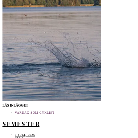
LÄS INLÄGGET
VARDAG SOM CYKLIST
S E M E S T E R
6 JULI, 2026