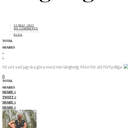
13 MAJ, 2015
NO COMMENTS
1 MINUTE READ
ELNA
TOTAL
0
SHARES
0
0
Ni vet vad jag ska göra med min långhelg. Men för att förtydliga:
0
TOTAL
0
SHARES
SHARE
0
TWEET
0
SHARE
0
SHARE
0