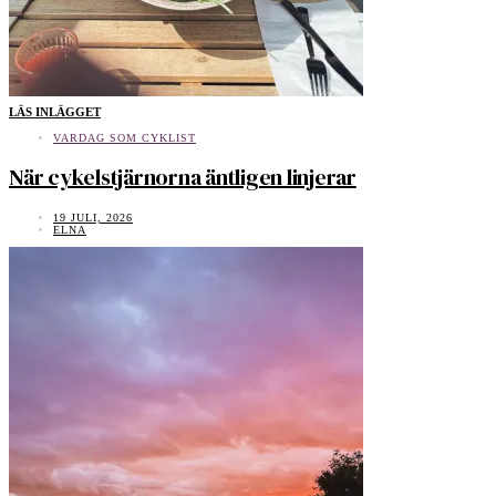
LÄS INLÄGGET
VARDAG SOM CYKLIST
När cykelstjärnorna äntligen linjerar
19 JULI, 2026
ELNA