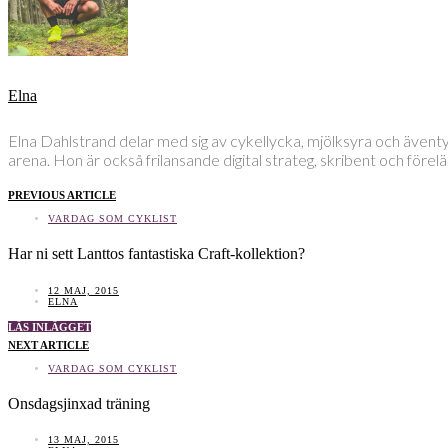
Elna
Elna Dahlstrand delar med sig av cykellycka, mjölksyra och även
arena. Hon är också frilansande digital strateg, skribent och före
PREVIOUS ARTICLE
VARDAG SOM CYKLIST
Har ni sett Lanttos fantastiska Craft-kollektion?
12 MAJ, 2015
ELNA
LÄS INLÄGGET
NEXT ARTICLE
VARDAG SOM CYKLIST
Onsdagsjinxad träning
13 MAJ, 2015