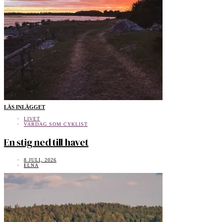
LÄS INLÄGGET
LIVET
VARDAG SOM CYKLIST
En stig ned till havet
8 JULI, 2026
ELNA