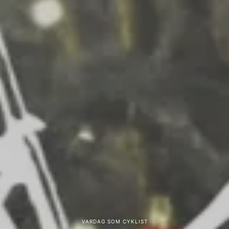
VARDAG SOM CYKLIST