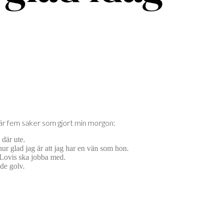
är är fem saker som gjort min morgon:
där ute.
hur glad jag är att jag har en vän som hon.
 Lovis ska jobba med.
ade golv.