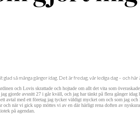
ivit glad så många gånger idag. Det är fredag, vår lediga dag – och h
och Lovis skrattade och hojtade om allt det vita som överaskade 
g gjorde avsnitt 27 i går kväll, och jag har tänkt på flera gånger idag 
 ett avtal med ett företag jag tycker väldigt mycket om och som jag och
r och när vi gick upp möttes vi av en där härligt rena doften av nyskur
bliotek på agendan.