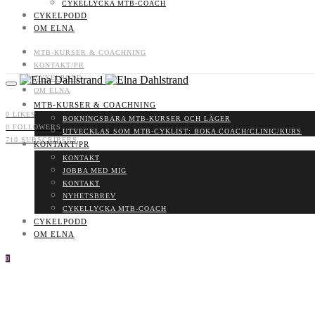
CYKELLYCKA MTB-COACH
CYKELPODD
OM ELNA
MTB-KURSER & COACHNING
KONTAKT/PR
CYKELPODD
OM ELNA
MTB-KURSER & COACHNING
0
LIKES
BOKNINGSBARA MTB-KURSER OCH LÄGER
0
FOLLOWERS
UTVECKLAS SOM MTB-CYKLIST: BOKA COACH/CLINIC/KURS
710
SUBSCRIBERS
KONTAKT/PR
KONTAKT
JOBBA MED MIG
KONTAKT
NYHETSBREV
CYKELLYCKA MTB-COACH
CYKELPODD
OM ELNA
0