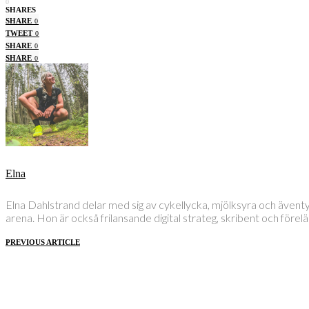
0
SHARES
SHARE
0
TWEET
0
SHARE
0
SHARE
0
Elna
Elna Dahlstrand delar med sig av cykellycka, mjölksyra och även
arena. Hon är också frilansande digital strateg, skribent och före
PREVIOUS ARTICLE