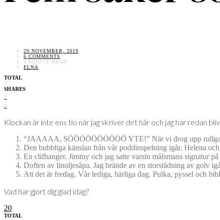
29 NOVEMBER, 2019
6 COMMENTS
1 MINUTE READ
ELNA
TOTAL
0
SHARES
0
0
Klockan är inte ens tio när jag skriver det här och jag har redan bl
“JAAAAA, SÖÖÖÖÖÖÖÖÖÖ YTE!” När vi drog upp rullgardinen 
Den bubbliga känslan från vår poddinspelning igår. Helena och ja
En clifhanger. Jimmy och jag satte varsin målsmans signatur på
Doften av linoljesåpa. Jag brände av en storstädning av golv igå
Att det är fredag. Vår lediga, härliga dag. Pulka, pyssel och bi
Vad har gjort dig glad idag?
20
TOTAL