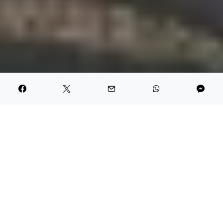
I söndags morse langade jag in min ljuvliga cykel i skåpbilen
och tog frukostmackan bakom ratten och styrde mot
Bankeryd. Det var en perfekt dag för att ge sig ut på
cykeläventyr – himlen var knalligt blå och solen strålade.
I Bankeryd mötte jag upp Gustaf, Pelle och Magnus och
deras döttrar Emma, Tyra och Amanda. Papporna som lever