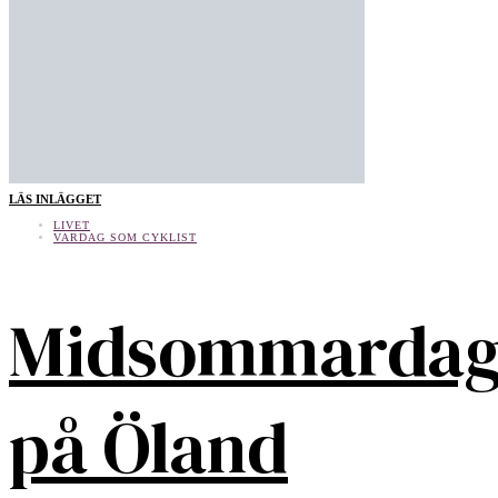
LÄS INLÄGGET
LIVET
VARDAG SOM CYKLIST
Midsommarda
på Öland