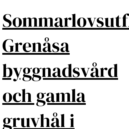
Sommarlovsutf
Grenåsa
byggnadsvård
och gamla
gruvhål i