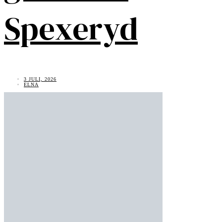
Spexeryd
3 JULI, 2026
ELNA