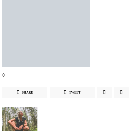
0
SHARE
TWEET