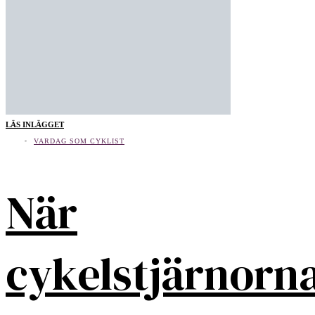
LÄS INLÄGGET
VARDAG SOM CYKLIST
När
cykelstjärnorn