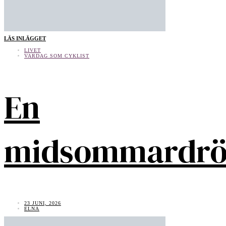
LÄS INLÄGGET
LIVET
VARDAG SOM CYKLIST
En
midsommardr
23 JUNI, 2026
ELNA