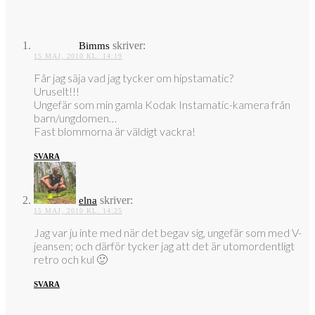
skriver:
Bimms
15 MAJ, 2010 KL. 14:19
Får jag säja vad jag tycker om hipstamatic?
Uruselt!!!
Ungefär som min gamla Kodak Instamatic-kamera från
barn/ungdomen…
Fast blommorna är väldigt vackra!
SVARA
skriver:
elna
15 MAJ, 2010 KL. 14:25
Jag var ju inte med när det begav sig, ungefär som med V-
jeansen; och därför tycker jag att det är utomordentligt
retro och kul 🙂
SVARA