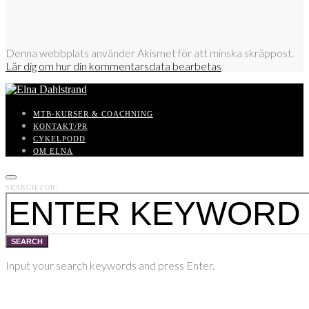
Denna webbplats använder Akismet för att minska skräppost.
Lär dig om hur din kommentarsdata bearbetas
.
MTB-KURSER & COACHNING
KONTAKT/PR
CYKELPODD
OM ELNA
SEARCH FOR:
SEARCH
Input your search keywords and press Enter.