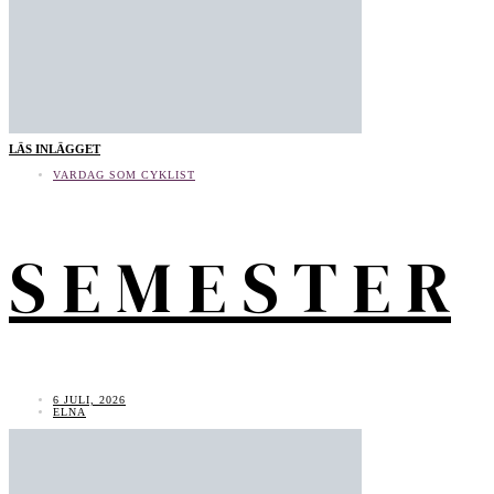
LÄS INLÄGGET
VARDAG SOM CYKLIST
S E M E S T E R
6 JULI, 2026
ELNA