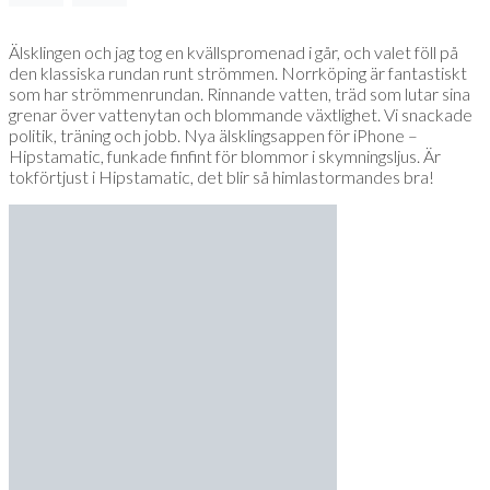
Älsklingen och jag tog en kvällspromenad i går, och valet föll på
den klassiska rundan runt strömmen. Norrköping är fantastiskt
som har strömmenrundan. Rinnande vatten, träd som lutar sina
grenar över vattenytan och blommande växtlighet. Vi snackade
politik, träning och jobb. Nya älsklingsappen för iPhone –
Hipstamatic, funkade finfint för blommor i skymningsljus. Är
tokförtjust i Hipstamatic, det blir så himlastormandes bra!