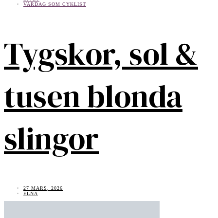
VARDAG SOM CYKLIST
Tygskor, sol &
tusen blonda
slingor
27 MARS, 2026
ELNA