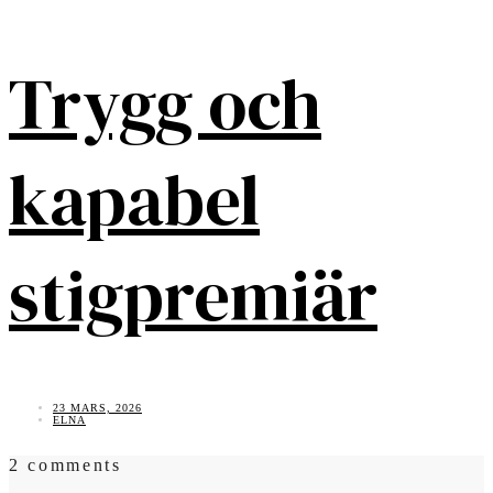
Trygg och
kapabel
stigpremiär
23 MARS, 2026
ELNA
2 comments