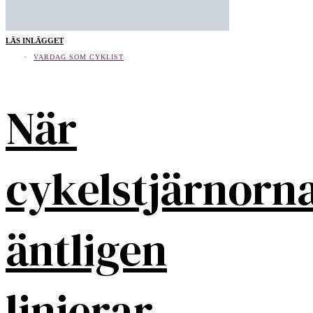
LÄS INLÄGGET
VARDAG SOM CYKLIST
När
cykelstjärnorn
äntligen
linjerar