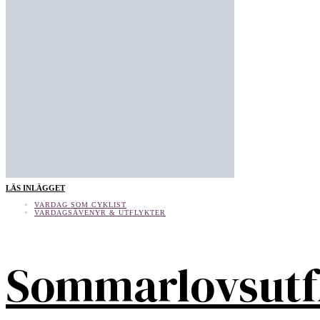
LÄS INLÄGGET
VARDAG SOM CYKLIST
VARDAGSÄVENYR & UTFLYKTER
Sommarlovsutf