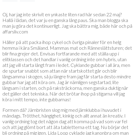
Oj, har jag inte skrivit en ynkaste liten rad här sedan 22 maj?
Hallå i lådan, det var ju en ganska lång paus. Ska man blogga ska
man ju göra det kontinuerligt. Jag ska bättra mig, både här och på
affarsliv.com
Håller på att packa ihop cykel och övriga pinaler för en helg
hemma i kära Småland. Mammas mat och Ränneslättsturen; det
blir fina grejer det. Envisas fortfarande med att ställa upp i
elitklassen och det handlar i vanlig ordning inte om hybris, utan
att jag vill starta långt fram i ledet. Cyklande gubbar i all ära, men
de spurtar snabbt som attan när startskottet går och blir
långsamma i skogen, så ju längre fram jag får starta desto mindre
gubbar har jag att köra om. Jag är nämligen segstartad, lite
långsam i starten, och på raksträckorna, men ganska duktig när
det gäller det tekniska. När det brötar ihop på stigarna vill jag
köra i mitt tempo, inte gubbarnas!
Formen då? Järnbristen slog mig med järnklubba i huvudet i
måndags. Trötthet, hängighet, kinkig och allt annat än kreativ. I
vanlig ordning tog det någon dag att komma på vad som var fel
och att jag glömt bort att äta tabletterna ett tag. Nu börjar det
bli ordning på mig igen. Lida Loop cyklade jag kanonbra om man