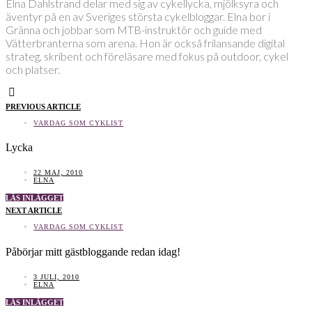
Elna Dahlstrand delar med sig av cykellycka, mjölksyra och
äventyr på en av Sveriges största cykelbloggar. Elna bor i
Gränna och jobbar som MTB-instruktör och guide med
Vätterbranterna som arena. Hon är också frilansande digital
strateg, skribent och föreläsare med fokus på outdoor, cykel
och platser.
PREVIOUS ARTICLE
VARDAG SOM CYKLIST
Lycka
22 MAJ, 2010
ELNA
LÄS INLÄGGET
NEXT ARTICLE
VARDAG SOM CYKLIST
Påbörjar mitt gästbloggande redan idag!
3 JULI, 2010
ELNA
LÄS INLÄGGET