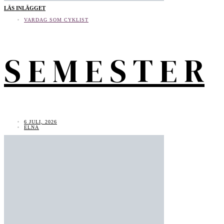
LÄS INLÄGGET
VARDAG SOM CYKLIST
S E M E S T E R
6 JULI, 2026
ELNA