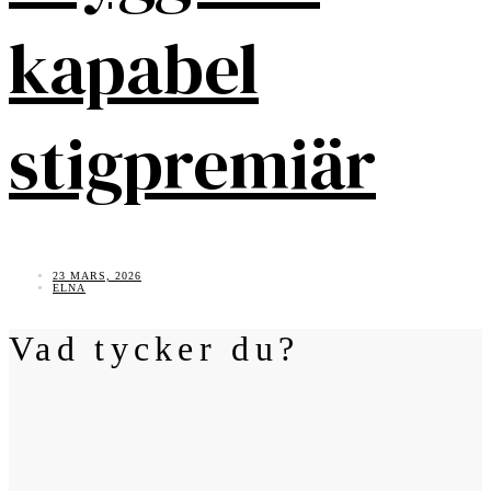
kapabel
stigpremiär
23 MARS, 2026
ELNA
Vad tycker du?