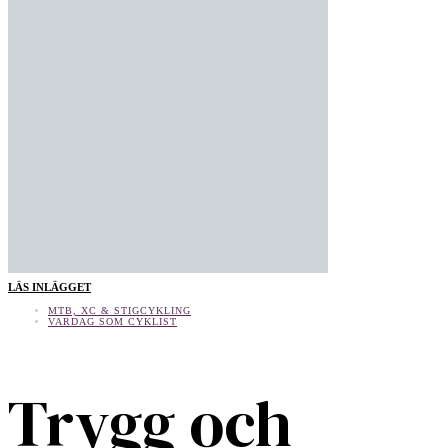
LÄS INLÄGGET
MTB, XC & STIGCYKLING
VARDAG SOM CYKLIST
Trygg och