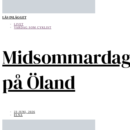
LÄS INLÄGGET
LIVET
VARDAG SOM CYKLIST
Midsommarda
på Öland
23 JUNI, 2026
ELNA