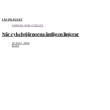
LÄS INLÄGGET
VARDAG SOM CYKLIST
När cykelstjärnorna äntligen linjerar
19 JULI, 2026
ELNA