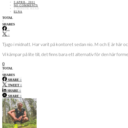
3 APRIL, 2011
NO COMMENTS
1 MINUTE READ
ELNA
TOTAL
0
SHARES
0
0
Tjugo i midnatt. Har varit på kontoret sedan nio. M och E är här ock
Vi kämpar på lite till, det finns bara ett alternativ för den här formen
0
TOTAL
0
SHARES
SHARE
0
TWEET
0
SHARE
0
SHARE
0