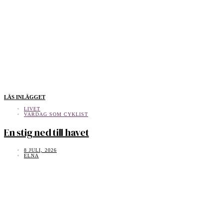
LÄS INLÄGGET
LIVET
VARDAG SOM CYKLIST
En stig ned till havet
8 JULI, 2026
ELNA