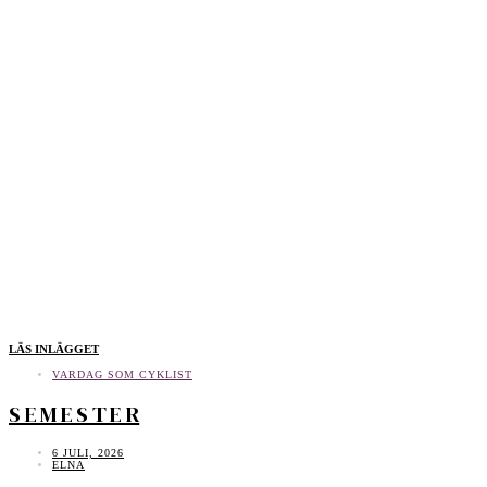
LÄS INLÄGGET
VARDAG SOM CYKLIST
S E M E S T E R
6 JULI, 2026
ELNA