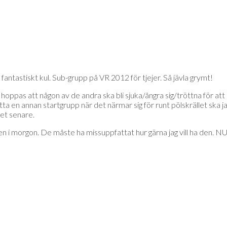
fantastiskt kul. Sub-grupp på VR 2012 för tjejer. Så jävla grymt!
 hoppas att någon av de andra ska bli sjuka/ångra sig/tröttna för att
 hitta en annan startgrupp när det närmar sig för runt pölskrället sk
det senare.
hojjen i morgon. De måste ha missuppfattat hur gärna jag vill 