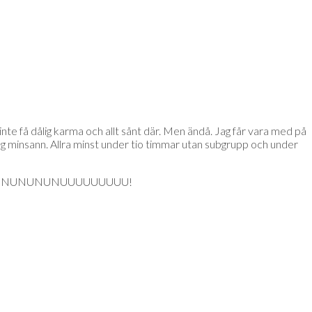
 inte få dålig karma och allt sånt där. Men ändå. Jag får vara med på
a jag minsann. Allra minst under tio timmar utan subgrupp och under
ha den. NUNUNUNUNUUUUUUUUU!