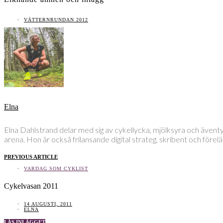
VÄTTERNRUNDAN 2012
Elna
Elna Dahlstrand delar med sig av cykellycka, mjölksyra och även
arena. Hon är också frilansande digital strateg, skribent och före
PREVIOUS ARTICLE
VARDAG SOM CYKLIST
Cykelvasan 2011
14 AUGUSTI, 2011
ELNA
LÄS INLÄGGET