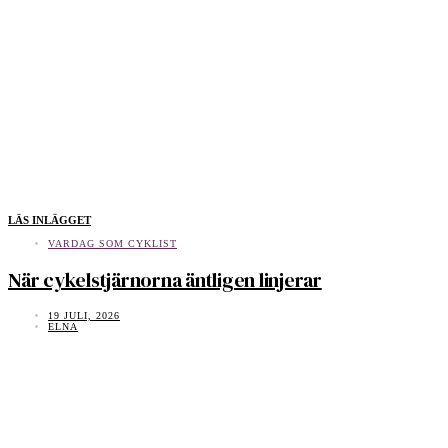
LÄS INLÄGGET
VARDAG SOM CYKLIST
När cykelstjärnorna äntligen linjerar
19 JULI, 2026
ELNA