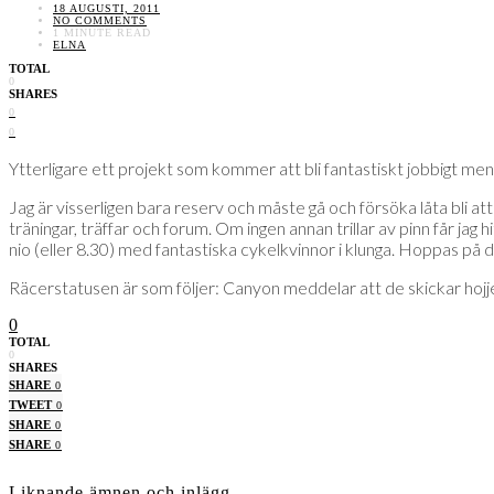
18 AUGUSTI, 2011
NO COMMENTS
1 MINUTE READ
ELNA
TOTAL
0
SHARES
0
0
Ytterligare ett projekt som kommer att bli fantastiskt jobbigt men 
Jag är visserligen bara reserv och måste gå och försöka låta bli att
träningar, träffar och forum. Om ingen annan trillar av pinn får jag
nio (eller 8.30) med fantastiska cykelkvinnor i klunga. Hoppas på 
Räcerstatusen är som följer: Canyon meddelar att de skickar 
0
TOTAL
0
SHARES
SHARE
0
TWEET
0
SHARE
0
SHARE
0
Liknande ämnen och inlägg