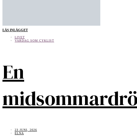
LÄS INLÄGGET
LIVET
VARDAG SOM CYKLIST
En
midsommardr
23 JUNI, 2026
ELNA