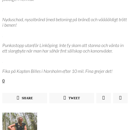
Nyduschad, nysolbränd (med betoning på bränd) och vääääldigt trött
i benen!
Punkastopp utanför Linköping. Inte fy skam att stanna och vänta in
ett slangbyte när man har såhär fint sällskap och kanonväder.
Fika på Kapten Billes i Norsholm efter 10 mil. Fina grejer det!
0
SHARE
TWEET