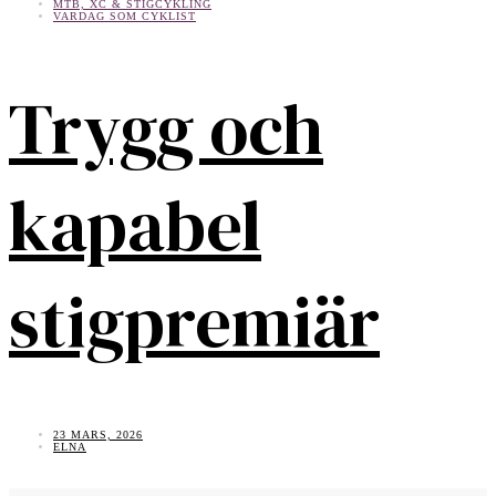
MTB, XC & STIGCYKLING
VARDAG SOM CYKLIST
Trygg och
kapabel
stigpremiär
23 MARS, 2026
ELNA