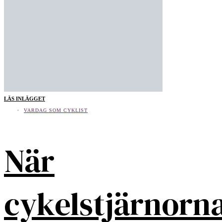
LÄS INLÄGGET
VARDAG SOM CYKLIST
När
cykelstjärnorn