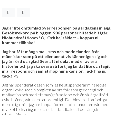
Jag är lite omtumlad över responsen på gårdagens inlägg.
Besöksrekord på bloggen. 986 personer hittade hit igår.
Niohundraåttiosex! Oj. Och hej såklart – hoppas ni
kommer tillbaka!
Jag har fått många mail, sms och meddelanden från
människor som på ett eller annat vis känner igen sig och
jag är rörd och glad över att ni delat med er av era
historier och jag ska svara så fort jag landat lite och tagit
in all respons och samlat ihop mina känslor. Tack fina ni,
tack! <3
Jag har spenderat dagen som jag helst spenderar mina lediga
dagar. I cykelsadeln omgiven av bra folk som ger energi och
motivation och med ett mysigt fikastopp och än så länge illröd
cykelbränna, vårsolen tar ordentligt. Det blev tretton jobbiga
men roliga mil – jag har tappat formen totalt under en vår med
mycket förkylningar – och att hitta tillbaka till den är sjukt
jobbigt. Men kul.