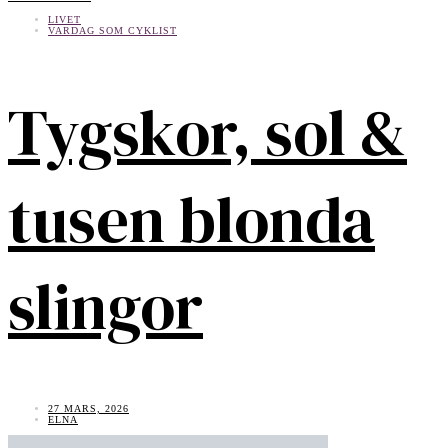
LIVET
VARDAG SOM CYKLIST
Tygskor, sol &
tusen blonda
slingor
27 MARS, 2026
ELNA