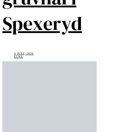
Spexeryd
3 JULI, 2026
ELNA