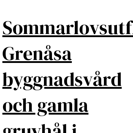
Sommarlovsutf
Grenåsa
byggnadsvård
och gamla
gruvhål i