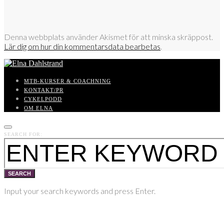
Denna webbplats använder Akismet för att minska skräppost.
Lär dig om hur din kommentarsdata bearbetas
.
MTB-KURSER & COACHNING
KONTAKT/PR
CYKELPODD
OM ELNA
SEARCH FOR:
SEARCH
Input your search keywords and press Enter.