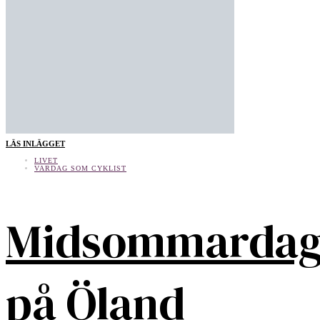
LÄS INLÄGGET
LIVET
VARDAG SOM CYKLIST
Midsommarda
på Öland