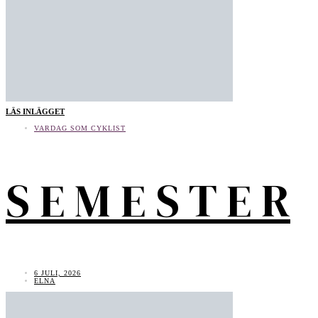
LÄS INLÄGGET
VARDAG SOM CYKLIST
S E M E S T E R
6 JULI, 2026
ELNA