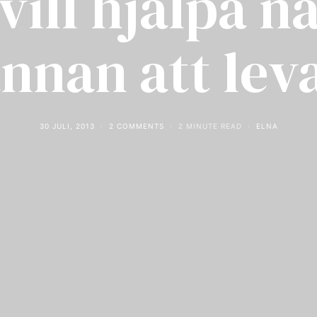
 vill hjälpa n
nnan att lev
30 JULI, 2013
2 COMMENTS
2 MINUTE READ
ELNA