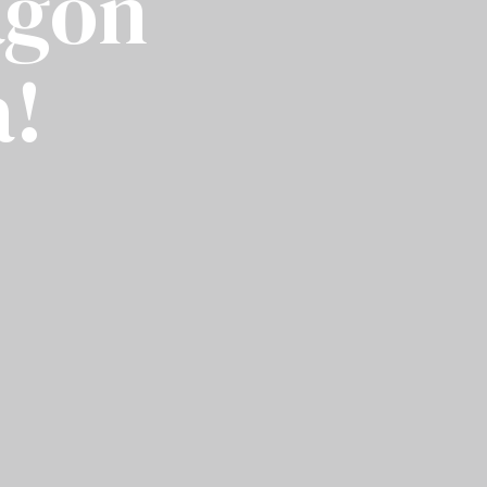
ågon
a!