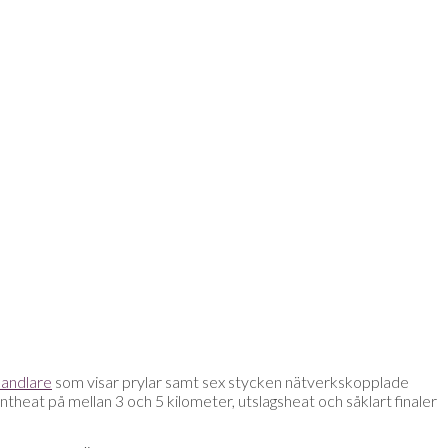
handlare
som visar prylar samt sex stycken nätverkskopplade
ntheat på mellan 3 och 5 kilometer, utslagsheat och såklart finaler