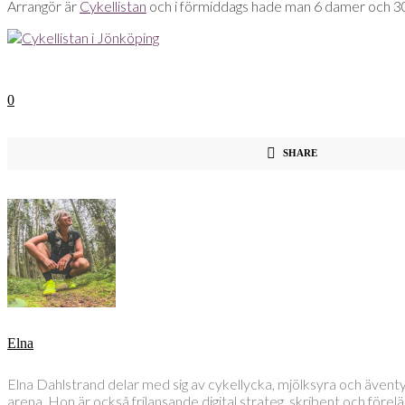
Arrangör är
Cykellistan
och i förmiddags hade man 6 damer och 30 he
0
SHARE
Elna
Elna Dahlstrand delar med sig av cykellycka, mjölksyra och även
arena. Hon är också frilansande digital strateg, skribent och före