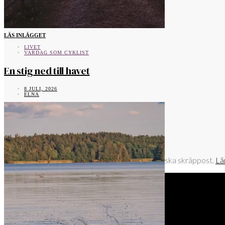
LÄS INLÄGGET
LIVET
VARDAG SOM CYKLIST
En stig ned till havet
8 JULI, 2026
ELNA
Denna webbplats använder Akismet för att minska skräppost.
Lä
MTB-KURSER & COACHNING
KONTAKT/PR
CYKELPODD
OM ELNA