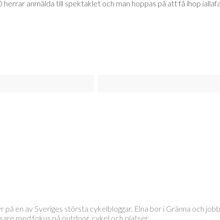
rrar anmälda till spektaklet och man hoppas på att få ihop iallafall
tyr på en av Sveriges största cykelbloggar. Elna bor i Gränna och 
läsare med fokus på outdoor, cykel och platser.