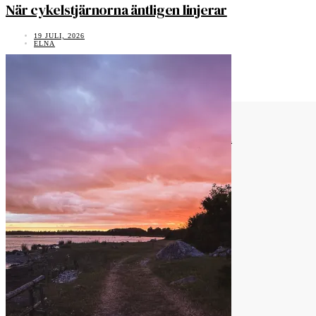
När cykelstjärnorna äntligen linjerar
19 JULI, 2026
ELNA
‹
›
1 comment
Pingback:
Tusen meter watt | elna dahlstrand
Vad tycker du?