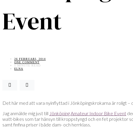
Event
26 FEBRUARI, 2014
ONE COMMENT
1 MINUTE READ
ELNA
Det här med att vara nyinflyttad i Jönköpingskrokarna är roligt – d
Jag anmälde mig just till
Jönköping Amateur Indoor Bike Event
den
watt-bikes som tar hänsyn till kroppstyngd och en fet projektor som
samt finfina priser i både dam- och herrklass.