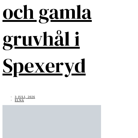
och gamla
gruvhål i
Spexeryd
3 JULI, 2026
ELNA