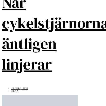
När
cykelstjärnorn
äntligen
linjerar
19 JULI, 2026
ELNA