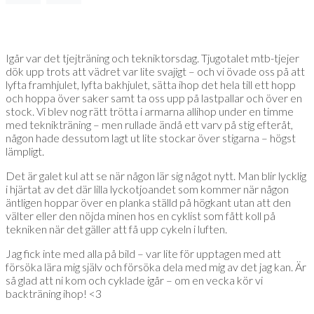
Igår var det tjejträning och tekniktorsdag. Tjugotalet mtb-tjejer
dök upp trots att vädret var lite svajigt – och vi övade oss på att
lyfta framhjulet, lyfta bakhjulet, sätta ihop det hela till ett hopp
och hoppa över saker samt ta oss upp på lastpallar och över en
stock. Vi blev nog rätt trötta i armarna allihop under en timme
med teknikträning – men rullade ändå ett varv på stig efteråt,
någon hade dessutom lagt ut lite stockar över stigarna – högst
lämpligt.
Det är galet kul att se när någon lär sig något nytt. Man blir lycklig
i hjärtat av det där lilla lyckotjoandet som kommer när någon
äntligen hoppar över en planka ställd på högkant utan att den
välter eller den nöjda minen hos en cyklist som fått koll på
tekniken när det gäller att få upp cykeln i luften.
Jag fick inte med alla på bild – var lite för upptagen med att
försöka lära mig själv och försöka dela med mig av det jag kan. Är
så glad att ni kom och cyklade igår – om en vecka kör vi
backträning ihop! <3