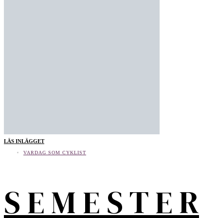
LÄS INLÄGGET
VARDAG SOM CYKLIST
S E M E S T E R