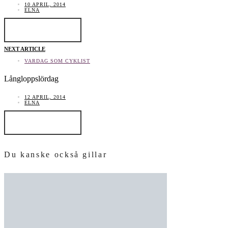
10 APRIL, 2014
ELNA
LÄS INLÄGGET
NEXT ARTICLE
VARDAG SOM CYKLIST
Långloppslördag
12 APRIL, 2014
ELNA
LÄS INLÄGGET
Du kanske också gillar