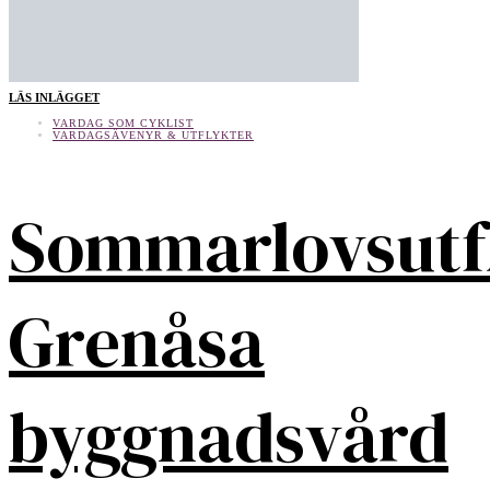
LÄS INLÄGGET
VARDAG SOM CYKLIST
VARDAGSÄVENYR & UTFLYKTER
Sommarlovsutf
Grenåsa
byggnadsvård