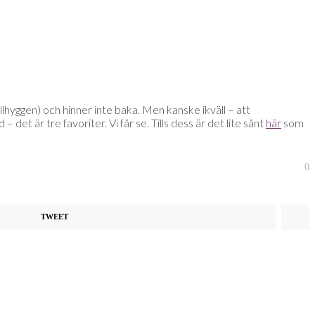
llhyggen) och hinner inte baka. Men kanske ikväll – att
det är tre favoriter. Vi får se. Tills dess är det lite sånt
här
som
0
TWEET