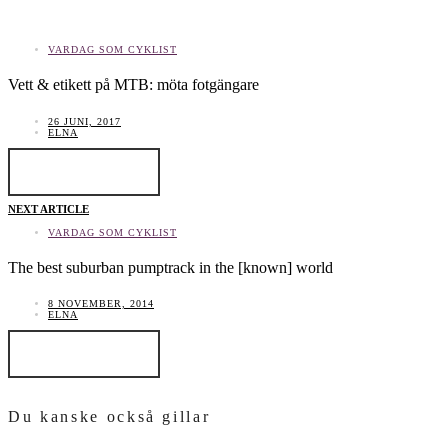
VARDAG SOM CYKLIST
Vett & etikett på MTB: möta fotgängare
26 JUNI, 2017
ELNA
LÄS INLÄGGET
NEXT ARTICLE
VARDAG SOM CYKLIST
The best suburban pumptrack in the [known] world
8 NOVEMBER, 2014
ELNA
LÄS INLÄGGET
Du kanske också gillar