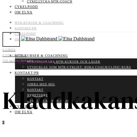
CYKELLYCKA MTB-COACH
CYKELPODD
OM ELNA
MTB-KURSER & COACHNING
KONTAKT/PR
CYKELPODD
OM ELNA
0
LIKES
0
FOLLOWERS
MTB-KURSER & COACHNING
710
SUBSCRIBERS
BOKNINGSBARA MTB-KURSER OCH LÄGER
VARDAG SOM CYKLIST
UTVECKLAS SOM MTB-CYKLIST: BOKA COACH/CLINIC/KURS
KONTAKT/PR
KONTAKT
JOBBA MED MIG
Kladdkakan
KONTAKT
NYHETSBREV
CYKELLYCKA MTB-COACH
CYKELPODD
OM ELNA
0