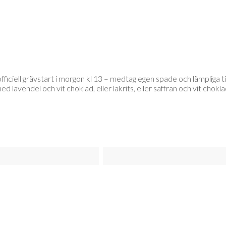
ficiell grävstart i morgon kl 13 – medtag egen spade och lämpliga ti
vendel och vit choklad, eller lakrits, eller saffran och vit choklad – 