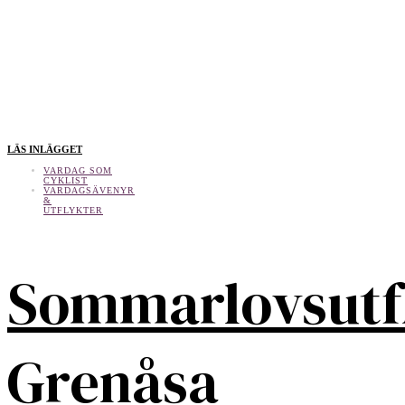
LÄS INLÄGGET
VARDAG SOM
CYKLIST
VARDAGSÄVENYR
&
UTFLYKTER
Sommarlovsutf
Grenåsa