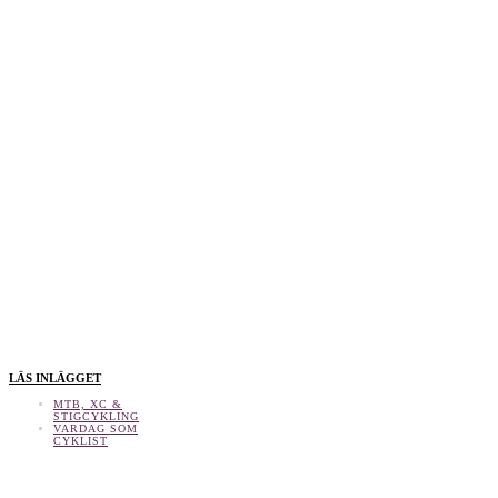
LÄS INLÄGGET
MTB, XC &
STIGCYKLING
VARDAG SOM
CYKLIST