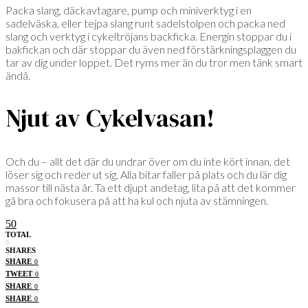
Packa slang, däckavtagare, pump och miniverktyg i en
sadelväska, eller tejpa slang runt sadelstolpen och packa ned
slang och verktyg i cykeltröjans backficka. Energin stoppar du i
bakfickan och där stoppar du även ned förstärkningsplaggen du
tar av dig under loppet. Det ryms mer än du tror men tänk smart
ändå.
Njut av Cykelvasan!
Och du – allt det där du undrar över om du inte kört innan, det
löser sig och reder ut sig. Alla bitar faller på plats och du lär dig
massor till nästa år. Ta ett djupt andetag, lita på att det kommer
gå bra och fokusera på att ha kul och njuta av stämningen.
50
TOTAL
0
SHARES
SHARE
0
TWEET
0
SHARE
0
SHARE
0