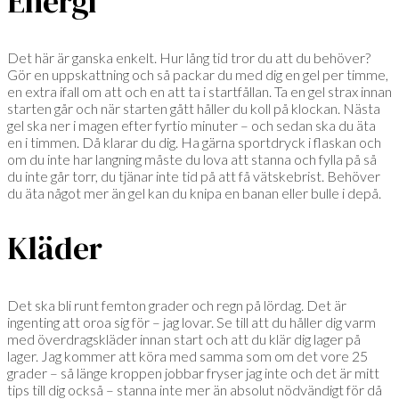
Energi
Det här är ganska enkelt. Hur lång tid tror du att du behöver?
Gör en uppskattning och så packar du med dig en gel per timme,
en extra ifall om att och en att ta i startfållan. Ta en gel strax innan
starten går och när starten gått håller du koll på klockan. Nästa
gel ska ner i magen efter fyrtio minuter – och sedan ska du äta
en i timmen. Då klarar du dig. Ha gärna sportdryck i flaskan och
om du inte har langning måste du lova att stanna och fylla på så
du inte går torr, du tjänar inte tid på att få vätskebrist. Behöver
du äta något mer än gel kan du knipa en banan eller bulle i depå.
Kläder
Det ska bli runt femton grader och regn på lördag. Det är
ingenting att oroa sig för – jag lovar. Se till att du håller dig varm
med överdragskläder innan start och att du klär dig lager på
lager. Jag kommer att köra med samma som om det vore 25
grader – så länge kroppen jobbar fryser jag inte och det är mitt
tips till dig också – stanna inte mer än absolut nödvändigt för då