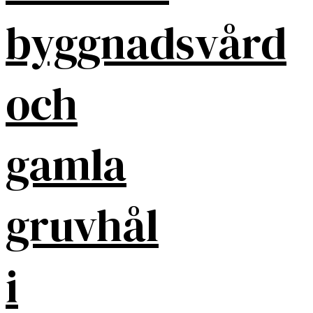
byggnadsvård
och
gamla
gruvhål
i