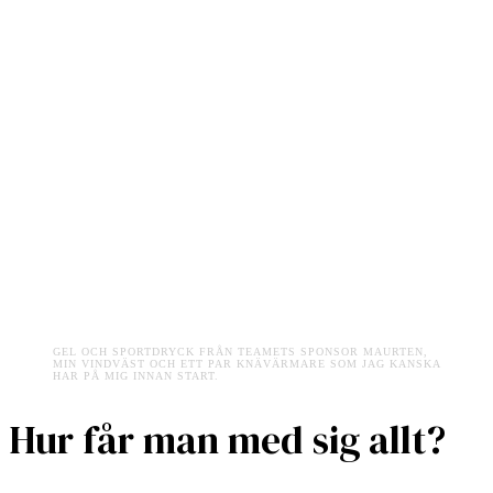
GEL OCH SPORTDRYCK FRÅN TEAMETS SPONSOR MAURTEN,
MIN VINDVÄST OCH ETT PAR KNÄVÄRMARE SOM JAG KANSKA
HAR PÅ MIG INNAN START.
Hur får man med sig allt?