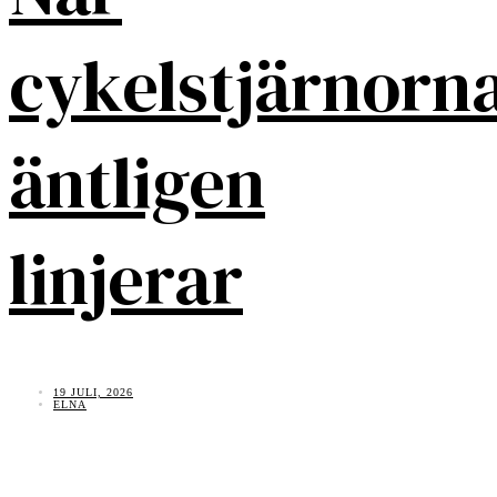
cykelstjärnorn
äntligen
linjerar
19 JULI, 2026
ELNA