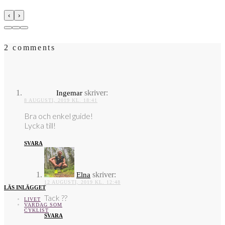
‹
›
2 comments
skriver:
Ingemar
8 AUGUSTI, 2019 KL. 18:41
Bra och enkel guide!
Lycka till!
SVARA
skriver:
Elna
12 AUGUSTI, 2019 KL. 12:48
LÄS INLÄGGET
Tack ??
LIVET
VARDAG SOM
CYKLIST
SVARA