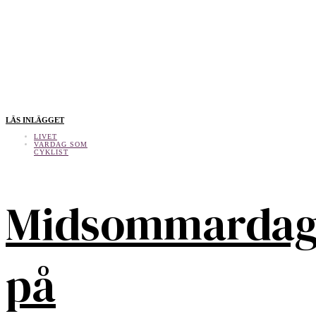
LÄS INLÄGGET
LIVET
VARDAG SOM
CYKLIST
Midsommarda
på