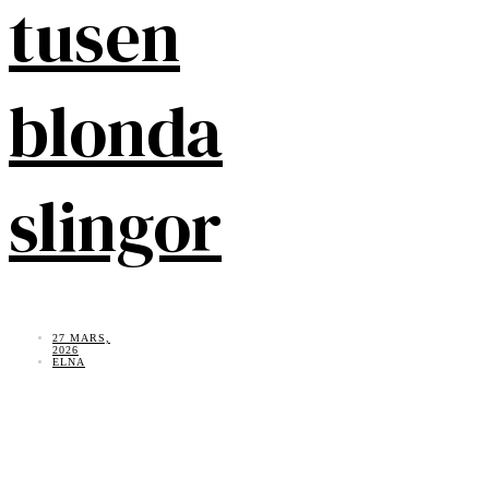
tusen
blonda
slingor
27 MARS,
2026
ELNA