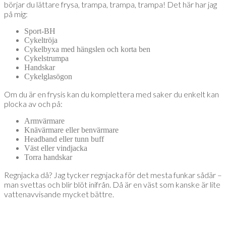
börjar du lättare frysa, trampa, trampa, trampa! Det här har jag
på mig:
Sport-BH
Cykeltröja
Cykelbyxa med hängslen och korta ben
Cykelstrumpa
Handskar
Cykelglasögon
Om du är en frysis kan du komplettera med saker du enkelt kan
plocka av och på:
Armvärmare
Knävärmare eller benvärmare
Headband eller tunn buff
Väst eller vindjacka
Torra handskar
Regnjacka då? Jag tycker regnjacka för det mesta funkar sådär –
man svettas och blir blöt inifrån. Då är en väst som kanske är lite
vattenavvisande mycket bättre.