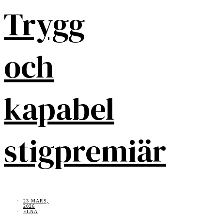
Trygg
och
kapabel
stigpremiär
23 MARS,
2026
ELNA