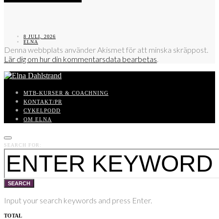
8 JULI, 2026
ELNA
Denna webbplats använder Akismet för att minska skräppost.
Lär dig om hur din kommentarsdata bearbetas
.
MTB-KURSER & COACHNING
KONTAKT/PR
CYKELPODD
OM ELNA
SEARCH FOR:
SEARCH
Input your search keywords and press Enter.
TOTAL