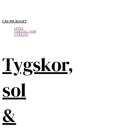
LÄS INLÄGGET
LIVET
VARDAG SOM
CYKLIST
Tygskor,
sol
&