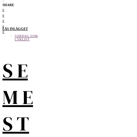
0
SHARE
0
0
0
0
LÄS INLÄGGET
0
VARDAG SOM
CYKLIST
S E
M E
S T