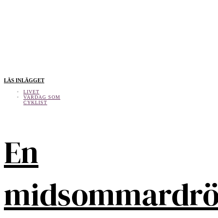
LÄS INLÄGGET
LIVET
VARDAG SOM
CYKLIST
En
midsommardr