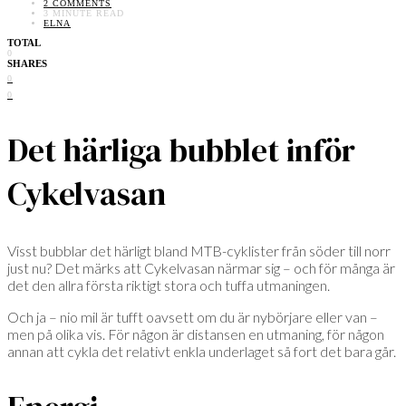
2 COMMENTS
3 MINUTE READ
ELNA
TOTAL
0
SHARES
0
0
Det härliga bubblet inför
Cykelvasan
Visst bubblar det härligt bland MTB-cyklister från söder till norr
just nu? Det märks att Cykelvasan närmar sig – och för många är
det den allra första riktigt stora och tuffa utmaningen.
Och ja – nio mil är tufft oavsett om du är nybörjare eller van –
men på olika vis. För någon är distansen en utmaning, för någon
annan att cykla det relativt enkla underlaget så fort det bara går.