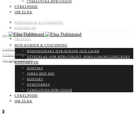
CYKELLYCKA MTB-COACH
CYKELPODD
OM ELNA
MTB-KURSER & COACHNING
KONTAKT/PR
CYKELPODD
OM ELNA
MTB-KURSER & COACHNING
0
LIKES
BOKNINGSBARA MTB-KURSER OCH LÄGER
0
FOLLOWERS
UTVECKLAS SOM MTB-CYKLIST: BOKA COACH/CLINIC/KURS
711
SUBSCRIBERS
KONTAKT/PR
KONTAKT
JOBBA MED MIG
KONTAKT
NYHETSBREV
CYKELLYCKA MTB-COACH
CYKELPODD
OM ELNA
0