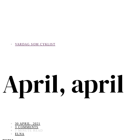
VARDAG SOM CYKLIST
April, april
30 APRIL, 2021
3 COMMENTS
2 MINUTE READ
ELNA