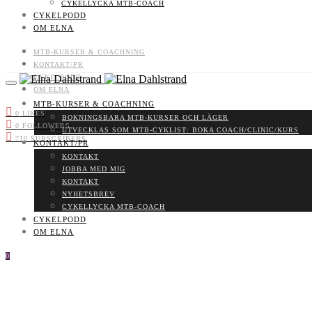
CYKELLYCKA MTB-COACH
CYKELPODD
OM ELNA
MTB-KURSER & COACHNING
KONTAKT/PR
CYKELPODD
OM ELNA
MTB-KURSER & COACHNING
0
LIKES
BOKNINGSBARA MTB-KURSER OCH LÄGER
0
FOLLOWERS
UTVECKLAS SOM MTB-CYKLIST: BOKA COACH/CLINIC/KURS
710
SUBSCRIBERS
KONTAKT/PR
KONTAKT
JOBBA MED MIG
KONTAKT
NYHETSBREV
CYKELLYCKA MTB-COACH
CYKELPODD
OM ELNA
0