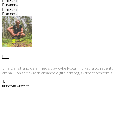
SHARE
0
TWEET
0
SHARE
0
SHARE
0
Elna
Elna Dahlstrand delar med sig av cykellycka, mjölksyra och även
arena. Hon är också frilansande digital strateg, skribent och före
PREVIOUS ARTICLE