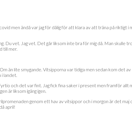
ovid men ändå var jag för dålig för att klara av att träna på riktigt i 
ng. Du vet. Jag vet. Det går liksom inte bra för mig då. Man skulle tro
 till mer.
Om än lite smygande. Vitsipporna var tidiga men sedan kom det av sig
 i landet.
de fyrtio och det var fint. Jag fick fina saker i present men framför a
gen är liksom igång igen.
aprilpromenaden genom ett hav av vitsippor och i morgon är det maj och
då april!