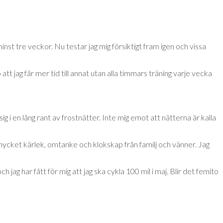
minst tre veckor. Nu testar jag mig försiktigt fram igen och vissa
 att jag får mer tid till annat utan alla timmars träning varje vecka
 i en lång rant av frostnätter. Inte mig emot att nätterna är kalla
llt mycket kärlek, omtanke och klokskap från familj och vänner. Jag
 jag har fått för mig att jag ska cykla 100 mil i maj. Blir det femito