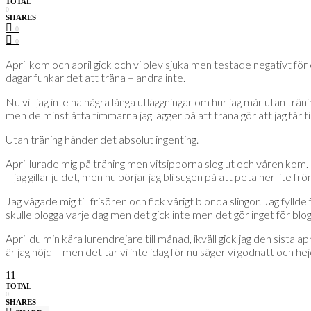
TOTAL
0
SHARES
0
0
April kom och april gick och vi blev sjuka men testade negativt för c
dagar funkar det att träna – andra inte.
Nu vill jag inte ha några långa utläggningar om hur jag mår utan träni
men de minst åtta timmarna jag lägger på att träna gör att jag får tid
Utan träning händer det absolut ingenting.
April lurade mig på träning men vitsipporna slog ut och våren kom. 
– jag gillar ju det, men nu börjar jag bli sugen på att peta ner lite frön
Jag vågade mig till frisören och fick vårigt blonda slingor. Jag fyll
skulle blogga varje dag men det gick inte men det gör inget för blog
April du min kära lurendrejare till månad, ikväll gick jag den sista 
är jag nöjd – men det tar vi inte idag för nu säger vi godnatt och hej
11
TOTAL
0
SHARES