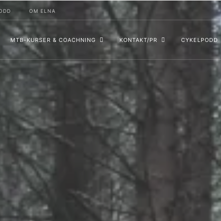
ODD
OM ELNA
MTB-KURSER & COACHNING
KONTAKT/PR
CYKELPODD