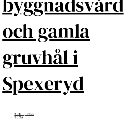
byggnadsvård
och gamla
gruvhål i
Spexeryd
3 JULI, 2026
ELNA