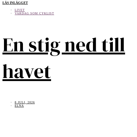
LÄS INLÄGGET
LIVET
VARDAG SOM CYKLIST
En stig ned till
havet
8 JULI, 2026
ELNA