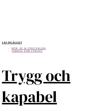
LÄS INLÄGGET
MTB, XC & STIGCYKLING
VARDAG SOM CYKLIST
Trygg och
kapabel