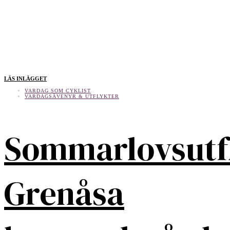
LÄS INLÄGGET
VARDAG SOM CYKLIST
VARDAGSÄVENYR & UTFLYKTER
Sommarlovsutf
Grenåsa