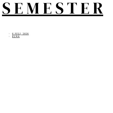
S E M E S T E R
6 JULI, 2026
ELNA