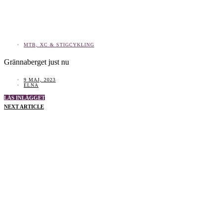
MTB, XC & STIGCYKLING
Grännaberget just nu
9 MAJ, 2023
ELNA
LÄS INLÄGGET
NEXT ARTICLE