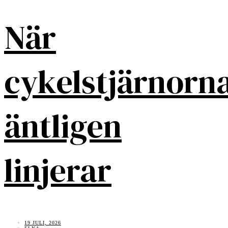
När
cykelstjärnorn
äntligen
linjerar
19 JULI, 2026