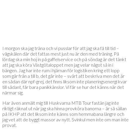
I morgon ska jag träna och vi pusslar för att jag ska få till tid –
vågskålen där det fattas mest just nu är den med träning. På
lördag ska min hoj in på gaffelservice och på söndag är det tänkt
att jag ska köra Västgötaloppet men jag velar något så in i
bängen. Jag har inte rum i hjärnan för logistiken kring ett lopp
som går från a till b, det går inte – svårt att beskriva men det är
en sådan där npf-grej, det finns liksom inte planeringsenergi kvar
till sådant, får bara panikkänslor. Vi får se hur det känns när det
närmar sig.
Har även anmält mig till Huskvarna MTB Tour fastän jag inte
riktigt räknat ut när jag ska hinna provköra banorna – är så sällan
på IKHP att det liksom inte känns som hemmabana längre och
jag vet att de byggt massor av nytt. Svinkul men inte om man inte
provat.