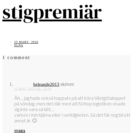
stigpremiär
23 MARS, 2026
ELNA
1 comment
skriver:
heleande2013
12 MAJ, 2023 KL. 12:45
Åh… jag hade också hoppats på att köra Västgötaloppet
på söndag, men det där med att få ihop logistiken visade
sig inte vara så lätt…
varken i min hjärna eller i verkligheten. Så det får nog bli ett
annat år. 🙂
SVARA