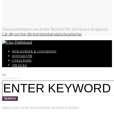
Denna webbplats använder Akismet för att minska skräppost.
Lär dig om hur din kommentarsdata bearbetas
.
MTB-KURSER & COACHNING
KONTAKT/PR
CYKELPODD
OM ELNA
SEARCH FOR:
SEARCH
Input your search keywords and press Enter.