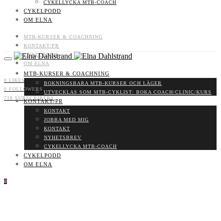
CYKELLYCKA MTB-COACH
CYKELPODD
OM ELNA
MTB-KURSER & COACHNING
KONTAKT/PR
CYKELPODD
OM ELNA
MTB-KURSER & COACHNING
0
LIKES
BOKNINGSBARA MTB-KURSER OCH LÄGER
0
FOLLOWERS
UTVECKLAS SOM MTB-CYKLIST: BOKA COACH/CLINIC/KURS
710
SUBSCRIBERS
KONTAKT/PR
KONTAKT
JOBBA MED MIG
KONTAKT
NYHETSBREV
CYKELLYCKA MTB-COACH
CYKELPODD
OM ELNA
0