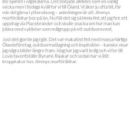
lite ojämnt i vågskålarna. Det började alldeles som en vanlig
vecka men i tisdags kväll for vi till Öland. Vi åker ju ofta hit, för
min del gärna i yttersäsong – anledningen är att Jimmys
morföräldrar bor på ön. Nu föll det sig så himla fint att jag fick ett
uppdrag via Placebrander och skulle snacka om hur man kan
jobba med cyklister som målgrupp på ett outdoorevent.
Just det gjorde jag i går. Det var makalöst fint med massa härliga
Ölandsföretag, outdoormatlagning och inspiration – kanske visar
jag några bilder längre fram. Idag har jag varit ledig och vi for till
Lovis favoritställe Byrums Raukar och sedan har vi ätit
kroppkakor hos Jimmys morföräldrar.