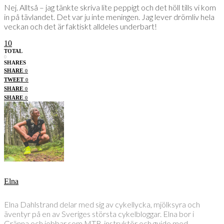
Nej. Alltså – jag tänkte skriva lite peppigt och det höll tills vi kom
in på tävlandet. Det var ju inte meningen. Jag lever drömliv hela
veckan och det är faktiskt alldeles underbart!
10
TOTAL
0
SHARES
SHARE
0
TWEET
0
SHARE
0
SHARE
0
Elna
Elna Dahlstrand delar med sig av cykellycka, mjölksyra och
äventyr på en av Sveriges största cykelbloggar. Elna bor i
Gränna och jobbar som MTB-instruktör och guide med