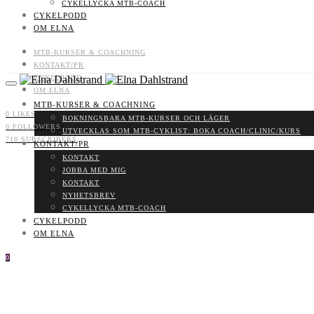
CYKELLYCKA MTB-COACH
CYKELPODD
OM ELNA
MTB-KURSER & COACHNING
KONTAKT/PR
CYKELPODD
OM ELNA
MTB-KURSER & COACHNING
0
LIKES
BOKNINGSBARA MTB-KURSER OCH LÄGER
0
FOLLOWERS
UTVECKLAS SOM MTB-CYKLIST: BOKA COACH/CLINIC/KURS
710
SUBSCRIBERS
KONTAKT/PR
KONTAKT
JOBBA MED MIG
KONTAKT
NYHETSBREV
CYKELLYCKA MTB-COACH
CYKELPODD
OM ELNA
0