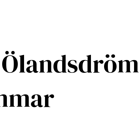
år Ölandsdrö
mmar