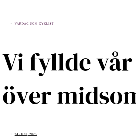
VARDAG SOM CYKLIST
Vi fyllde v
över midso
24 JUNI, 2025