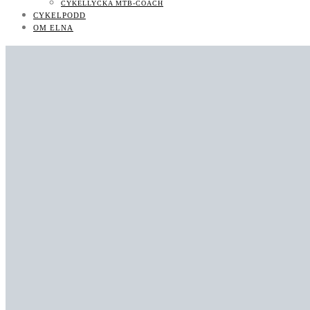
CYKELLYCKA MTB-COACH
CYKELPODD
OM ELNA
MTB-KURSER & COACHNING
KONTAKT/PR
CYKELPODD
OM ELNA
MTB-KURSER & COACHNING
LIKES
FOLLOWERS
710
SUBSCRIBERS
BOKNINGSBARA MTB-KURSER OCH LÄGER
UTVECKLAS SOM MTB-CYKLIST: BOKA COACH/CLINIC/KURS
KONTAKT/PR
KONTAKT
JOBBA MED MIG
KONTAKT
NYHETSBREV
CYKELLYCKA MTB-COACH
CYKELPODD
OM ELNA
0