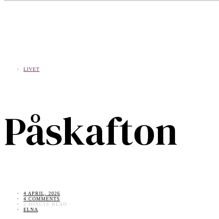
LIVET
Påskafton
4 APRIL, 2026
4 COMMENTS
2 MINUTE READ
ELNA