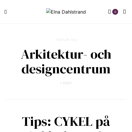
0
POSTS BY TAG
Arkitektur- och
designcentrum
1 POST
Tips: CYKEL på