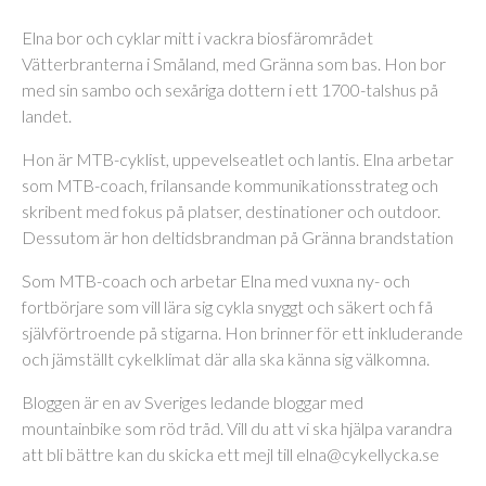
Elna bor och cyklar mitt i vackra biosfärområdet
Vätterbranterna i Småland, med Gränna som bas. Hon bor
med sin sambo och sexåriga dottern i ett 1700-talshus på
landet.
Hon är MTB-cyklist, uppevelseatlet och lantis. Elna arbetar
som MTB-coach, frilansande kommunikationsstrateg och
skribent med fokus på platser, destinationer och outdoor.
Dessutom är hon deltidsbrandman på Gränna brandstation
Som MTB-coach och arbetar Elna med vuxna ny- och
fortbörjare som vill lära sig cykla snyggt och säkert och få
självförtroende på stigarna. Hon brinner för ett inkluderande
och jämställt cykelklimat där alla ska känna sig välkomna.
Bloggen är en av Sveriges ledande bloggar med
mountainbike som röd tråd. Vill du att vi ska hjälpa varandra
att bli bättre kan du skicka ett mejl till elna@cykellycka.se