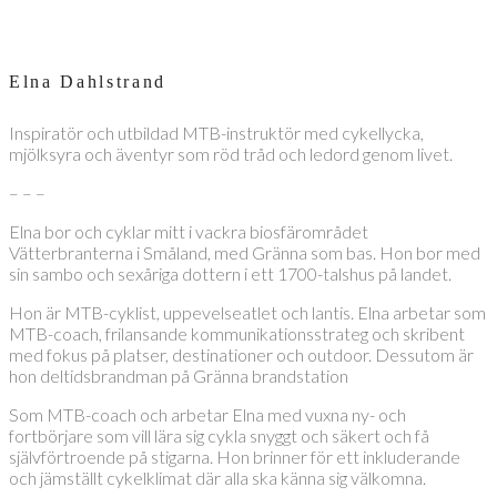
Elna Dahlstrand
Inspiratör och utbildad MTB-instruktör med cykellycka,
mjölksyra och äventyr som röd tråd och ledord genom livet.
– – –
Elna bor och cyklar mitt i vackra biosfärområdet
Vätterbranterna i Småland, med Gränna som bas. Hon bor med
sin sambo och sexåriga dottern i ett 1700-talshus på landet.
Hon är MTB-cyklist, uppevelseatlet och lantis. Elna arbetar som
MTB-coach, frilansande kommunikationsstrateg och skribent
med fokus på platser, destinationer och outdoor. Dessutom är
hon deltidsbrandman på Gränna brandstation
Som MTB-coach och arbetar Elna med vuxna ny- och
fortbörjare som vill lära sig cykla snyggt och säkert och få
självförtroende på stigarna. Hon brinner för ett inkluderande
och jämställt cykelklimat där alla ska känna sig välkomna.