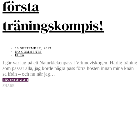
första
träningskompis!
10 SEPTEMBER, 2013
NO COMMENTS
ELNA
I går var jag på ett Naturkickenpass i Vrinneviskogen. Härlig träning
som passar alla, jag körde några pass förra hösten innan mina knän
sa ifrån – och nu när jag…
LÄS INLÄGGET
SHARE