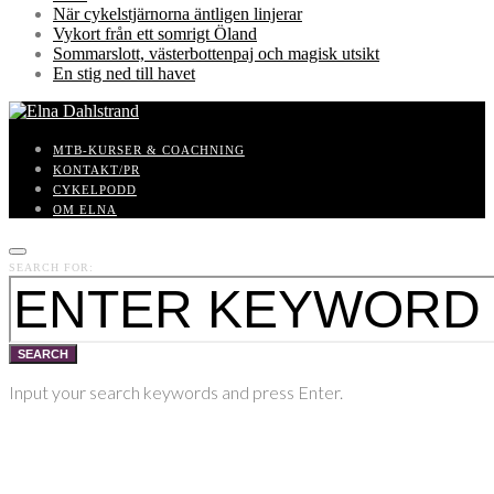
När cykelstjärnorna äntligen linjerar
Vykort från ett somrigt Öland
Sommarslott, västerbottenpaj och magisk utsikt
En stig ned till havet
MTB-KURSER & COACHNING
KONTAKT/PR
CYKELPODD
OM ELNA
SEARCH FOR:
SEARCH
Input your search keywords and press Enter.