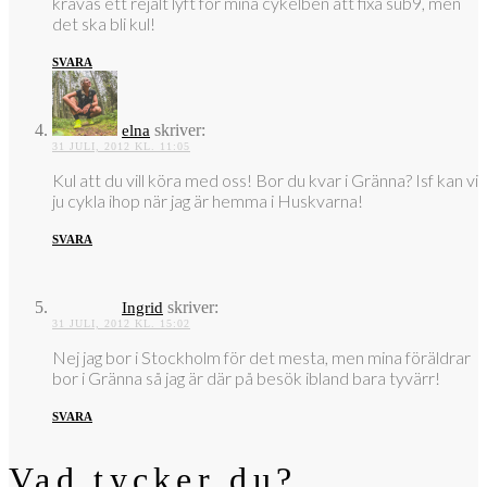
krävas ett rejält lyft för mina cykelben att fixa sub9, men
det ska bli kul!
SVARA
skriver:
elna
31 JULI, 2012 KL. 11:05
Kul att du vill köra med oss! Bor du kvar i Gränna? Isf kan vi
ju cykla ihop när jag är hemma i Huskvarna!
SVARA
skriver:
Ingrid
31 JULI, 2012 KL. 15:02
Nej jag bor i Stockholm för det mesta, men mina föräldrar
bor i Gränna så jag är där på besök ibland bara tyvärr!
SVARA
Vad tycker du?