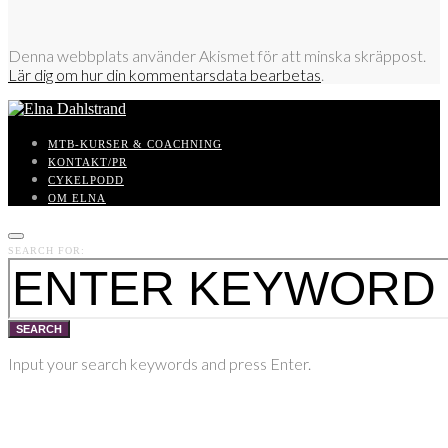
Denna webbplats använder Akismet för att minska skräppost.
Lär dig om hur din kommentarsdata bearbetas
.
MTB-KURSER & COACHNING
KONTAKT/PR
CYKELPODD
OM ELNA
SEARCH FOR:
SEARCH
Input your search keywords and press Enter.