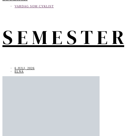
VARDAG SOM CYKLIST
S E M E S T E R
6 JULI, 2026
ELNA