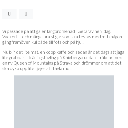
Vi passade på att gå en långpromenad i Getåravinen idag.
Vackert – och många bra stigar som ska testas med mtb någon
gång framöver, kul både till fots och på hjul!
Nu blir det lite mat, en kopp kaffe och sedan är det dags att jaga
lite grabbar – träningstävling på Knivbergarundan – räknar med
en ny Queen of Mountains på Strava och drömmer om att det
ska dyka upp lite tjejer att tävla mot!