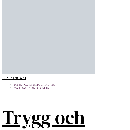
LÄS INLÄGGET
MTB, XC & STIGCYKLING
VARDAG SOM CYKLIST
Trygg och