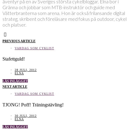
äventyr på en av Sveriges största cykelbloggar. Elna bor i
Gränna och jobbar som MTB-instruktör och guide med
Vätterbranterna som arena. Hon är också frilansande digital
strateg, skribent och föreläsare med fokus på outdoor, cykel
och platser.
PREVIOUS ARTICLE
VARDAG SOM CYKLIST
Stafettguld!
28 JULI, 2012
ELNA
LÄS INLÄGGET
NEXT ARTICLE
VARDAG SOM CYKLIST
TJONG! Poff! Träningstävling!
30 JULI, 2012
ELNA
LÄS INLÄGGET