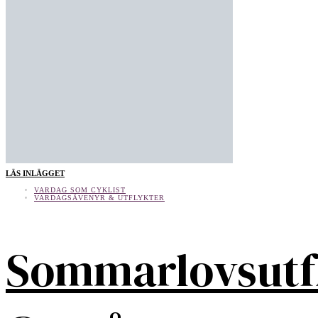
LÄS INLÄGGET
VARDAG SOM CYKLIST
VARDAGSÄVENYR & UTFLYKTER
Sommarlovsutf