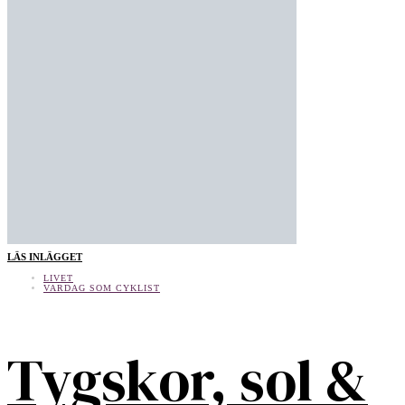
LÄS INLÄGGET
LIVET
VARDAG SOM CYKLIST
Tygskor, sol &