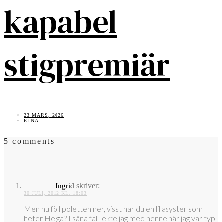
kapabel
stigpremiär
23 MARS, 2026
ELNA
5 comments
skriver:
Ingrid
30 JULI, 2012 KL. 18:03
Men nu föll poletten ner, visst har du en lillasyster som
heter Helga? I såna fall lekte jag med henne när jag var typ