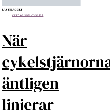
LÄS INLÄGGET
VARDAG SOM CYKLIST
När
cykelstjärnorn
äntligen
linjerar