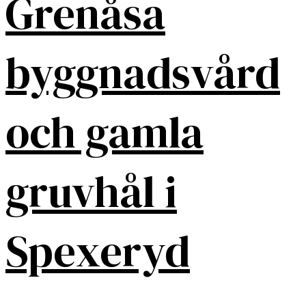
Grenåsa
byggnadsvård
och gamla
gruvhål i
Spexeryd