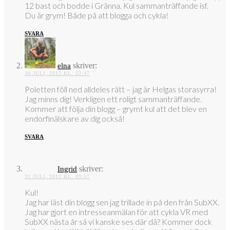
12 bast och bodde i Gränna. Kul sammanträffande isf.
Du är grym! Både på att blogga och cykla!
SVARA
skriver:
elna
30 JULI, 2012 KL. 22:47
Poletten föll ned alldeles rätt – jag är Helgas storasyrra!
Jag minns dig! Verkligen ett roligt sammanträffande.
Kommer att följa din blogg – grymt kul att det blev en
endorfinälskare av dig också!
SVARA
skriver:
Ingrid
31 JULI, 2012 KL. 09:57
Kul!
Jag har läst din blogg sen jag trillade in på den från SubXX.
Jag har gjort en intresseanmälan för att cykla VR med
SubXX nästa år så vi kanske ses där då? Kommer dock