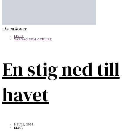
LÄS INLÄGGET
LIVET
VARDAG SOM CYKLIST
En stig ned till
havet
8 JULI, 2026
ELNA