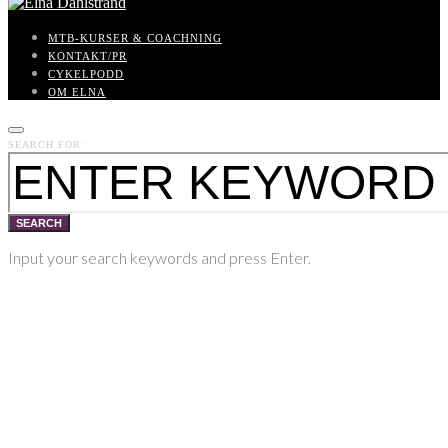
MTB-KURSER & COACHNING
KONTAKT/PR
CYKELPODD
OM ELNA
SEARCH FOR:
SEARCH
Input your search keywords and press Enter.