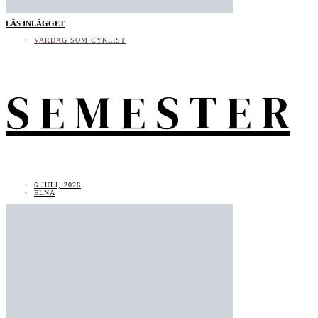
LÄS INLÄGGET
VARDAG SOM CYKLIST
S E M E S T E R
6 JULI, 2026
ELNA