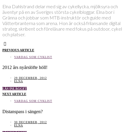
Elna Dahlstrand delar med sig av cykellycka, mjölksyra och
äventyr på en av Sveriges största cykelbloggar. Elna bor i
Gränna och jobbar som MTB-instruktör och guide med
Vätterbranterna som arena. Hon är också frilansande digital
strateg, skribent och föreläsare med fokus på outdoor, cykel
och platser.
PREVIOUS ARTICLE
VARDAG SOM CYKLIST
2012 års nyårslöfte höll!
29 DECEMBER, 2012
ELNA
LÄS INLÄGGET
NEXT ARTICLE
VARDAG SOM CYKLIST
Distanspass i sängen?
30 DECEMBER, 2012
ELNA