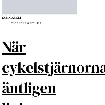
LÄS INLÄGGET
VARDAG SOM CYKLIST
När
cykelstjärnorn
äntligen