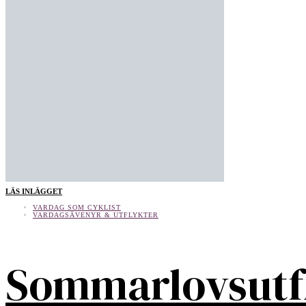
LÄS INLÄGGET
VARDAG SOM CYKLIST
VARDAGSÄVENYR & UTFLYKTER
Sommarlovsutf