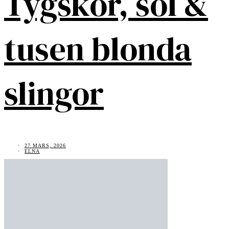
Tygskor, sol &
tusen blonda
slingor
27 MARS, 2026
ELNA