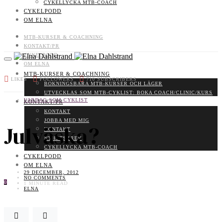
CYKELLYCKA MTB-COACH
CYKELPODD
OM ELNA
MTB-KURSER & COACHNING
KONTAKT/PR
CYKELPODD
OM ELNA
MTB-KURSER & COACHNING
LIKES
FOLLOWERS
710
SUBSCRIBERS
BOKNINGSBARA MTB-KURSER OCH LÄGER
UTVECKLAS SOM MTB-CYKLIST: BOKA COACH/CLINIC/KURS
VARDAG SOM CYKLIST
KONTAKT/PR
KONTAKT
JOBBA MED MIG
Julväska?
KONTAKT
NYHETSBREV
CYKELLYCKA MTB-COACH
CYKELPODD
OM ELNA
29 DECEMBER, 2012
NO COMMENTS
0
1 MINUTE READ
ELNA