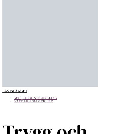
LÄS INLÄGGET
MTB, XC & STIGCYKLING
VARDAG SOM CYKLIST
Trygg och