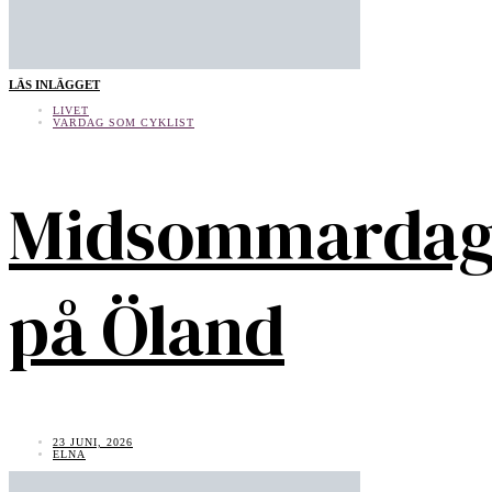
LÄS INLÄGGET
LIVET
VARDAG SOM CYKLIST
Midsommarda
på Öland
23 JUNI, 2026
ELNA