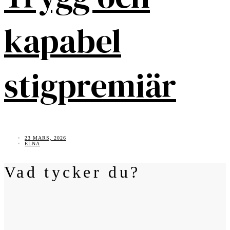
kapabel
stigpremiär
23 MARS, 2026
ELNA
Vad tycker du?