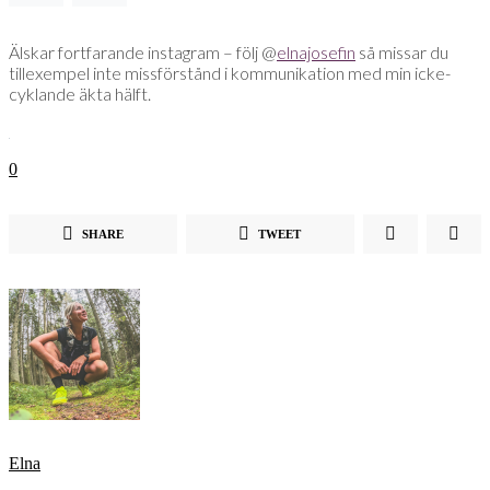
Älskar fortfarande instagram – följ @
elnajosefin
så missar du
tillexempel inte missförstånd i kommunikation med min icke-
cyklande äkta hälft.
0
SHARE
TWEET
Elna