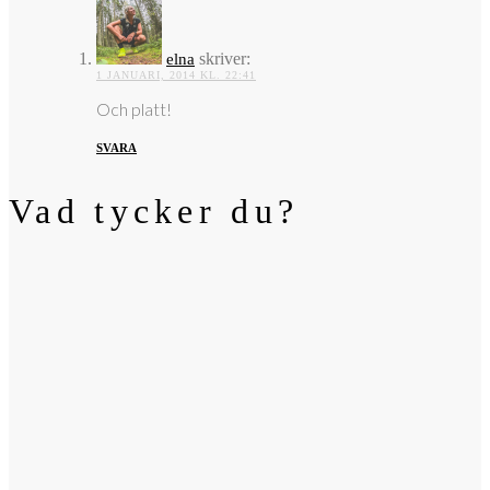
skriver:
elna
1 JANUARI, 2014 KL. 22:41
Och platt!
SVARA
Vad tycker du?