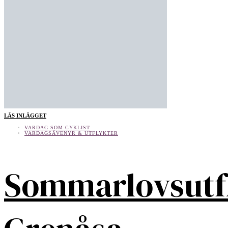
LÄS INLÄGGET
VARDAG SOM CYKLIST
VARDAGSÄVENYR & UTFLYKTER
Sommarlovsutf