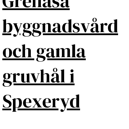
Grenåsa
byggnadsvård
och gamla
gruvhål i
Spexeryd