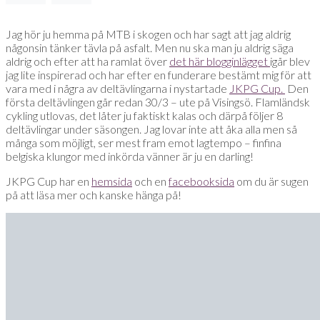
Jag hör ju hemma på MTB i skogen och har sagt att jag aldrig
någonsin tänker tävla på asfalt. Men nu ska man ju aldrig säga
aldrig och efter att ha ramlat över
det här blogginlägget
igår blev
jag lite inspirerad och har efter en funderare bestämt mig för att
vara med i några av deltävlingarna i nystartade
JKPG Cup.
Den
första deltävlingen går redan 30/3 – ute på Visingsö. Flamländsk
cykling utlovas, det låter ju faktiskt kalas och därpå följer 8
deltävlingar under säsongen. Jag lovar inte att åka alla men så
många som möjligt, ser mest fram emot lagtempo – finfina
belgiska klungor med inkörda vänner är ju en darling!
JKPG Cup har en
hemsida
och en
facebooksida
om du är sugen
på att läsa mer och kanske hänga på!