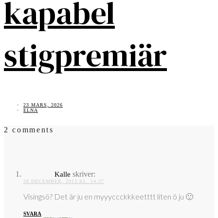
kapabel
stigpremiär
23 MARS, 2026
ELNA
2 comments
skriver:
Kalle
30 DECEMBER, 2013 KL. 14:37
Visingsö? Det är ju en myyyccckkkeetttt liten ö ju 🙂
SVARA