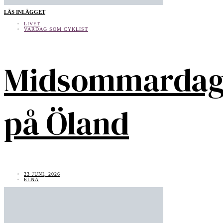
LÄS INLÄGGET
LIVET
VARDAG SOM CYKLIST
Midsommarda
på Öland
23 JUNI, 2026
ELNA