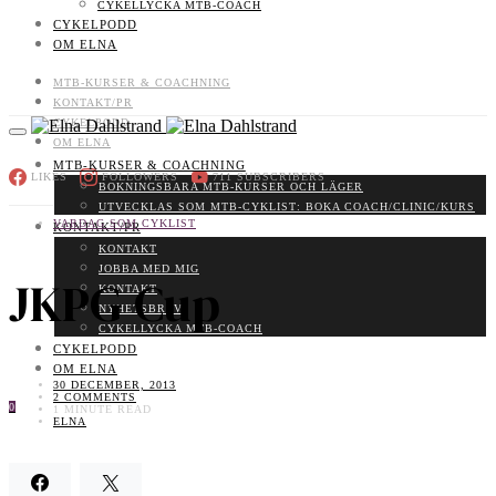
CYKELLYCKA MTB-COACH
CYKELPODD
OM ELNA
MTB-KURSER & COACHNING
KONTAKT/PR
CYKELPODD
OM ELNA
MTB-KURSER & COACHNING
LIKES
FOLLOWERS
711
SUBSCRIBERS
BOKNINGSBARA MTB-KURSER OCH LÄGER
UTVECKLAS SOM MTB-CYKLIST: BOKA COACH/CLINIC/KURS
VARDAG SOM CYKLIST
KONTAKT/PR
KONTAKT
JOBBA MED MIG
JKPG Cup
KONTAKT
NYHETSBREV
CYKELLYCKA MTB-COACH
CYKELPODD
OM ELNA
30 DECEMBER, 2013
2 COMMENTS
0
1 MINUTE READ
ELNA