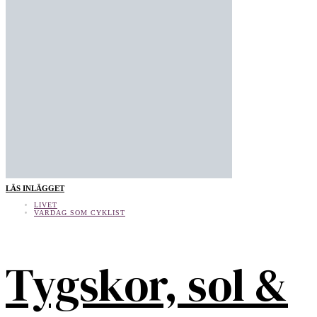
LÄS INLÄGGET
LIVET
VARDAG SOM CYKLIST
Tygskor, sol &