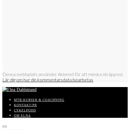
Denna webbplats använder Akismet för att minska skräppost.
Lär dig om hur din kommentarsdata bearbetas
.
MTB-KURSER & COACHNING
KONTAKT/PR
CYKELPODD
OM ELNA