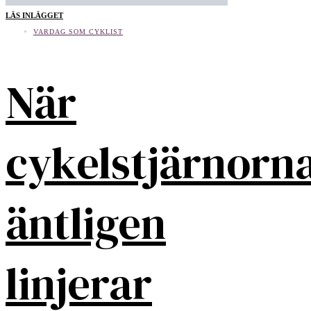
LÄS INLÄGGET
VARDAG SOM CYKLIST
När
cykelstjärnorn
äntligen
linjerar