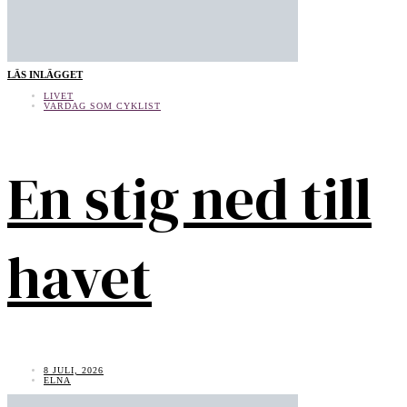
LÄS INLÄGGET
LIVET
VARDAG SOM CYKLIST
En stig ned till
havet
8 JULI, 2026
ELNA