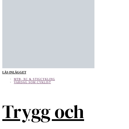
LÄS INLÄGGET
MTB, XC & STIGCYKLING
VARDAG SOM CYKLIST
Trygg och