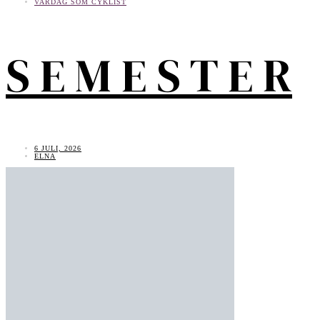
VARDAG SOM CYKLIST
S E M E S T E R
6 JULI, 2026
ELNA