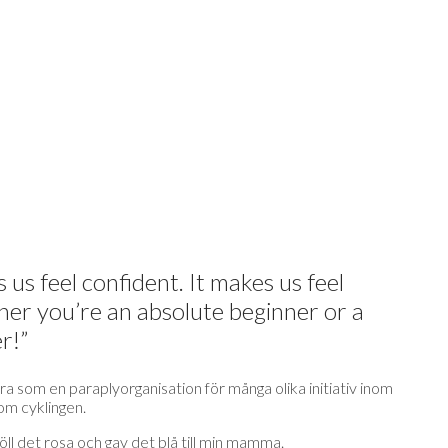
 us feel confident. It makes us feel
er you’re an absolute beginner or a
r!”
ara som en paraplyorganisation för många olika initiativ inom
nom cyklingen.
l det rosa och gav det blå till min mamma.