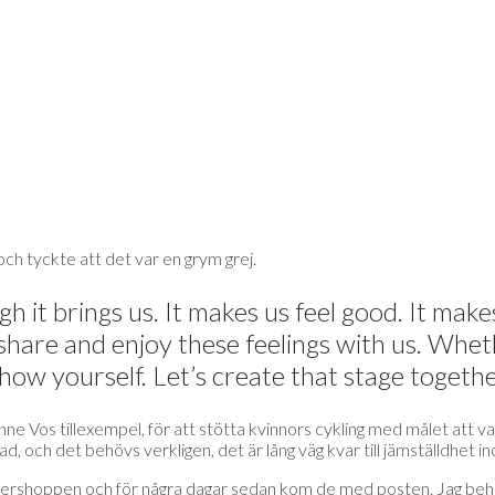
h tyckte att det var en grym grej.
h it brings us. It makes us feel good. It makes
are and enjoy these feelings with us. Wheth
how yourself. Let’s create that stage togethe
anne Vos tillexempel, för att stötta kvinnors cykling med målet att v
d, och det behövs verkligen, det är lång väg kvar till jämställdhet i
gershoppen och för några dagar sedan kom de med posten. Jag behöl