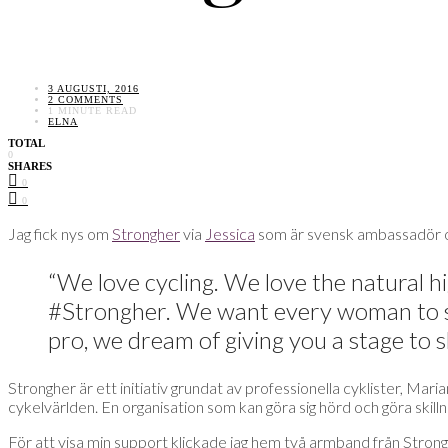
3 AUGUSTI, 2016
2 COMMENTS
1 MINUTE READ
ELNA
TOTAL
0
SHARES
0
0
Jag fick nys om
Strongher
via
Jessica
som är svensk ambassadör oc
“We love cycling. We love the natural hig
#Strongher. We want every woman to sh
pro, we dream of giving you a stage to s
Strongher är ett initiativ grundat av professionella cyklister, Mari
cykelvärlden. En organisation som kan göra sig hörd och göra skillna
För att visa min support klickade jag hem två armband från Stron