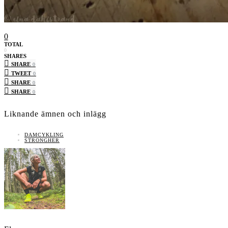
0
TOTAL
0
SHARES
SHARE
0
TWEET
0
SHARE
0
SHARE
0
Liknande ämnen och inlägg
DAMCYKLING
STRONGHER