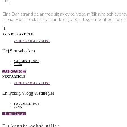
Elna
Elna Dahlstrand delar med sig av cykellycka, mjölksyra och även
arena. Hon är också frilansande digital strateg, skribent och före
PREVIOUS ARTICLE
VARDAG SOM CYKLIST
Hej Strutsabacken
2 AUGUSTI, 2016
ELNA
LÄS INLÄGGET
NEXT ARTICLE
VARDAG SOM CYKLIST
En lycklig Vlogg & stilregler
4 AUGUSTI, 2016
ELNA
LÄS INLÄGGET
Du kanske också gillar