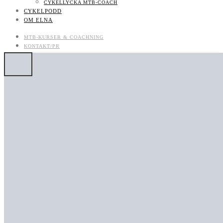
CYKELLYCKA MTB-COACH
CYKELPODD
OM ELNA
MTB-KURSER & COACHNING
KONTAKT/PR
CYKELPODD
OM ELNA
LIKES
FOLLOWERS
710
SUBSCRIBERS
MTB-KURSER & COACHNING
BOKNINGSBARA MTB-KURSER OCH LÄGER
UTVECKLAS SOM MTB-CYKLIST: BOKA COACH/CLINIC/KURS
KONTAKT/PR
KONTAKT
JOBBA MED MIG
KONTAKT
NYHETSBREV
CYKELLYCKA MTB-COACH
CYKELPODD
OM ELNA
0