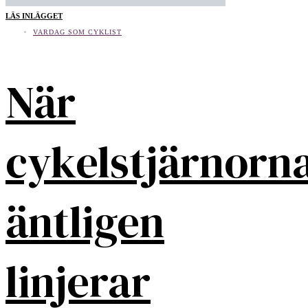
LÄS INLÄGGET
VARDAG SOM CYKLIST
När
cykelstjärnorn
äntligen
linjerar