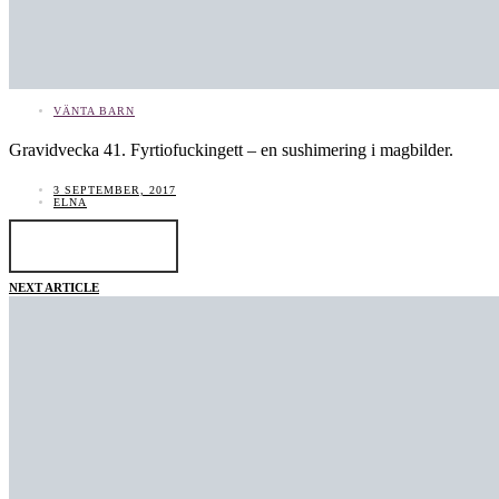
VÄNTA BARN
Gravidvecka 41. Fyrtiofuckingett – en sushimering i magbilder.
3 SEPTEMBER, 2017
ELNA
LÄS INLÄGGET
NEXT ARTICLE