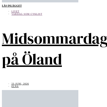
LÄS INLÄGGET
LIVET
VARDAG SOM CYKLIST
Midsommarda
på Öland
23 JUNI, 2026
ELNA