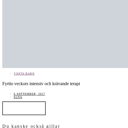
VÄNTA BARN
Fyrtio veckors intensiv och krävande terapi
6 SEPTEMBER, 2017
ELNA
LÄS INLÄGGET
Du kanske också gillar