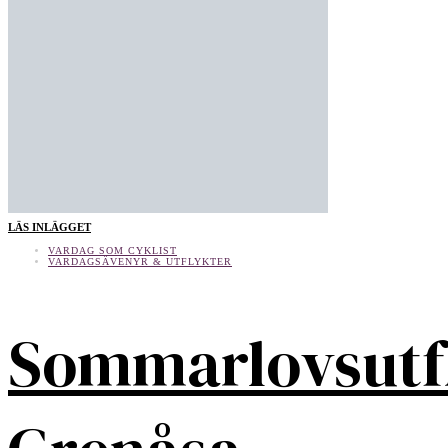
LÄS INLÄGGET
VARDAG SOM CYKLIST
VARDAGSÄVENYR & UTFLYKTER
Sommarlovsutf