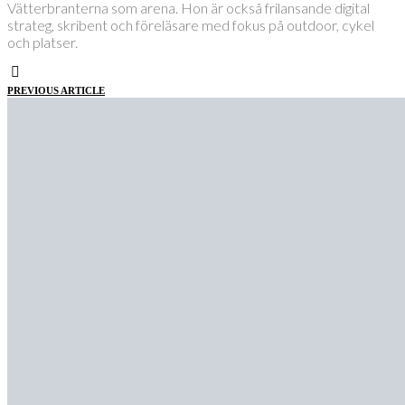
Vätterbranterna som arena. Hon är också frilansande digital
strateg, skribent och föreläsare med fokus på outdoor, cykel
och platser.
PREVIOUS ARTICLE