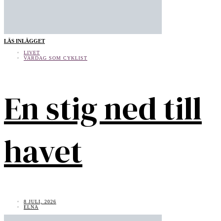
LÄS INLÄGGET
LIVET
VARDAG SOM CYKLIST
En stig ned till
havet
8 JULI, 2026
ELNA