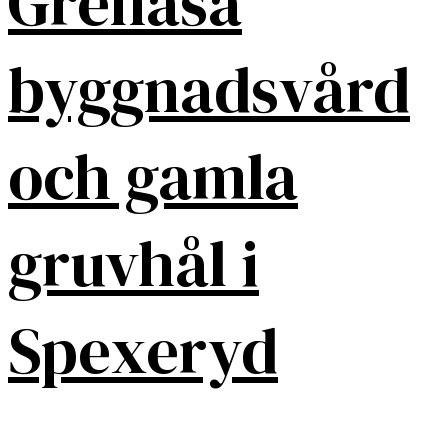
Grenåsa
byggnadsvård
och gamla
gruvhål i
Spexeryd