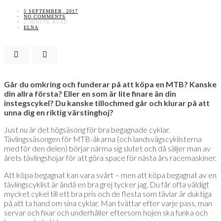
5 SEPTEMBER, 2017
NO COMMENTS
2 MINUTE READ
ELNA
Går du omkring och funderar på att köpa en MTB? Kanske
din allra första? Eller en som är lite finare än din
instegscykel? Du kanske tillochmed går och klurar på att
unna dig en riktig värstinghoj?
Just nu är det högsäsong för bra begagnade cyklar.
Tävlingssäsongen för MTB-åkarna (och landsvägscyklisterna
med för den delen) börjar närma sig slutet och då säljer man av
årets tävlingshojar för att göra space för nästa års racemaskiner.
Att köpa begagnat kan vara svårt – men att köpa begagnat av en
tävlingscyklist är ändå en bra grej tycker jag. Du får ofta väldigt
mycket cykel till ett bra pris och de flesta som tävlar är duktiga
på att ta hand om sina cyklar. Man tvättar efter varje pass, man
servar och fixar och underhåller eftersom hojen ska funka och