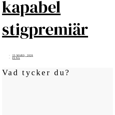
kapabel
stigpremiär
23 MARS, 2026
ELNA
Vad tycker du?