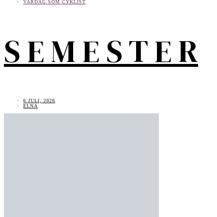
VARDAG SOM CYKLIST
S E M E S T E R
6 JULI, 2026
ELNA