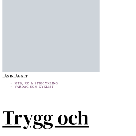
LÄS INLÄGGET
MTB, XC & STIGCYKLING
VARDAG SOM CYKLIST
Trygg och