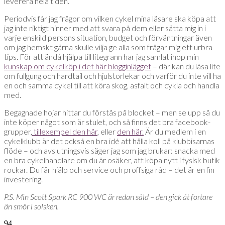
leverera hela tiden.
Periodvis får jag frågor om vilken cykel mina läsare ska köpa att
jag inte riktigt hinner med att svara på dem eller sätta mig in i
varje enskild persons situation, budget och förväntningar även
om jag hemskt gärna skulle vilja ge alla som frågar mig ett urbra
tips. För att ändå hjälpa till litegrann har jag samlat ihop min
kunskap om cykelköp i det här blogginlägget
– där kan du läsa lite
om fullgung och hardtail och hjulstorlekar och varför du inte vill ha
en och samma cykel till att köra skog, asfalt och cykla och handla
med.
Begagnade hojar hittar du förstås på blocket – men se upp så du
inte köper något som är stulet, och så finns det bra facebook-
grupper,
tillexempel den här
, eller
den här.
Är du medlem i en
cykelklubb är det också en bra idé att hålla koll på klubbisarnas
flöde – och avslutningsvis säger jag som jag brukar: snacka med
en bra cykelhandlare om du är osäker, att köpa nytt i fysisk butik
rockar. Du får hjälp och service och proffsiga råd – det är en fin
investering.
P.S. Min Scott Spark RC 900 WC är redan såld – den gick åt fortare
än smör i solsken.
94