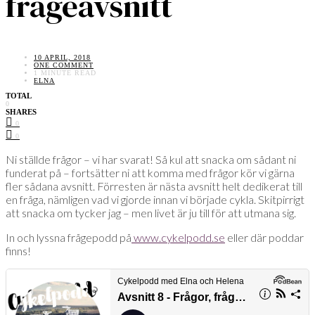
frågeavsnitt
10 APRIL, 2018
ONE COMMENT
1 MINUTE READ
ELNA
TOTAL
0
SHARES
0
0
Ni ställde frågor – vi har svarat! Så kul att snacka om sådant ni
funderat på – fortsätter ni att komma med frågor kör vi gärna
fler sådana avsnitt. Förresten är nästa avsnitt helt dedikerat till
en fråga, nämligen vad vi gjorde innan vi började cykla. Skitpirrigt
att snacka om tycker jag – men livet är ju till för att utmana sig.
In och lyssna frågepodd på
www.cykelpodd.se
eller där poddar
finns!