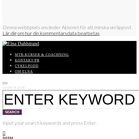
Denna webbplats använder Akismet för att minska skräppost.
Lär dig om hur din kommentarsdata bearbetas
.
MTB-KURSER & COACHNING
KONTAKT/PR
CYKELPODD
OM ELNA
SEARCH FOR:
SEARCH
Input your search keywords and press Enter.
TOTAL