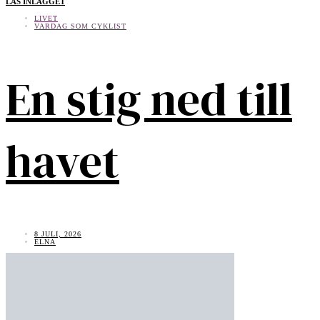
LÄS INLÄGGET
LIVET
VARDAG SOM CYKLIST
En stig ned till
havet
8 JULI, 2026
ELNA