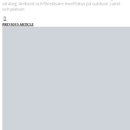
strateg, skribent och föreläsare med fokus på outdoor, cykel
och platser.
PREVIOUS ARTICLE