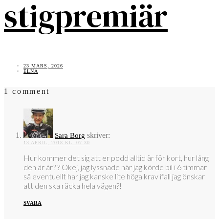
stigpremiär
23 MARS, 2026
ELNA
1 comment
skriver:
Sara Borg
13 APRIL, 2018 KL. 07:30
Hur kommer det sig att er podd alltid är för kort, hur lång
den är är? ? Okej, jag lyssnade när jag körde bil i 6 timmar
så eventuellt har jag kanske lite höga krav ifall jag önskar
att den ska räcka hela vägen?!
SVARA