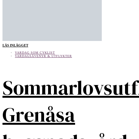
LÄS INLÄGGET
VARDAG SOM CYKLIST
VARDAGSÄVENYR & UTFLYKTER
Sommarlovsutf
Grenåsa