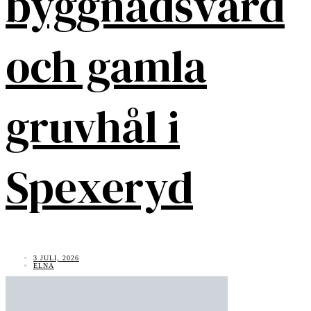
byggnadsvård
och gamla
gruvhål i
Spexeryd
3 JULI, 2026
ELNA