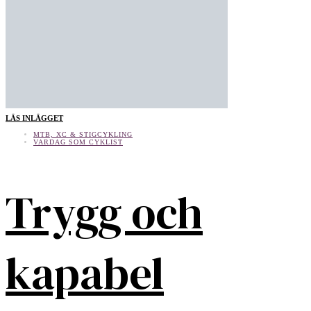
LÄS INLÄGGET
MTB, XC & STIGCYKLING
VARDAG SOM CYKLIST
Trygg och
kapabel