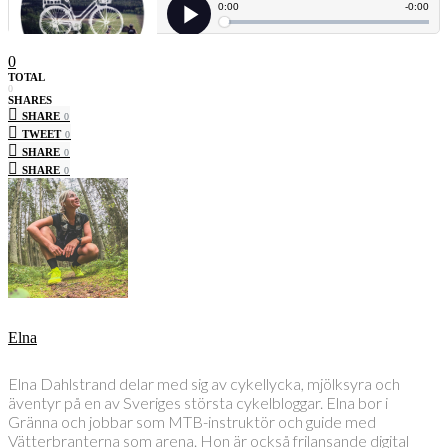
0
TOTAL
0
SHARES
SHARE
0
TWEET
0
SHARE
0
SHARE
0
Elna
Elna Dahlstrand delar med sig av cykellycka, mjölksyra och
äventyr på en av Sveriges största cykelbloggar. Elna bor i
Gränna och jobbar som MTB-instruktör och guide med
Vätterbranterna som arena. Hon är också frilansande digital