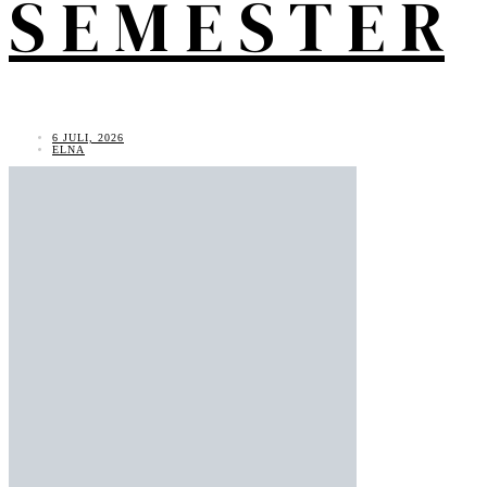
S E M E S T E R
6 JULI, 2026
ELNA