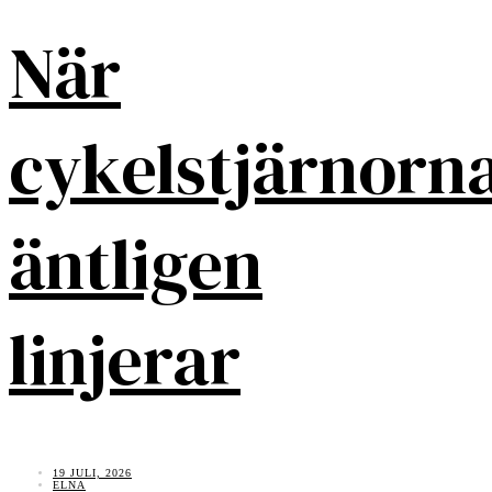
När
cykelstjärnorn
äntligen
linjerar
19 JULI, 2026
ELNA