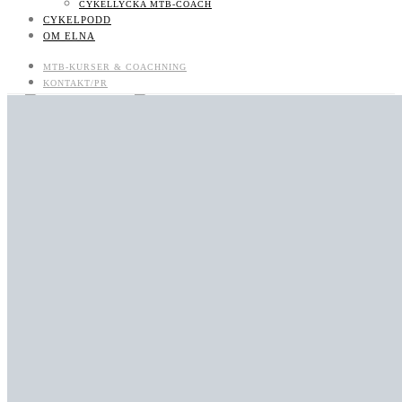
CYKELLYCKA MTB-COACH
CYKELPODD
OM ELNA
MTB-KURSER & COACHNING
KONTAKT/PR
CYKELPODD
OM ELNA
MTB-KURSER & COACHNING
0
LIKES
BOKNINGSBARA MTB-KURSER OCH LÄGER
0
FOLLOWERS
UTVECKLAS SOM MTB-CYKLIST: BOKA COACH/CLINIC/KURS
710
SUBSCRIBERS
KONTAKT/PR
KONTAKT
JOBBA MED MIG
KONTAKT
NYHETSBREV
CYKELLYCKA MTB-COACH
CYKELPODD
OM ELNA
0