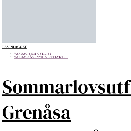
LÄS INLÄGGET
VARDAG SOM CYKLIST
VARDAGSÄVENYR & UTFLYKTER
Sommarlovsutf
Grenåsa