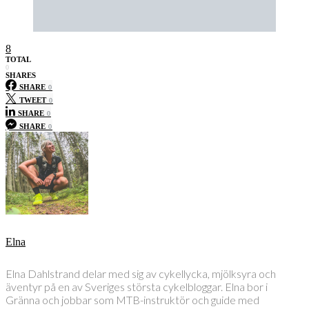
8
TOTAL
0
SHARES
SHARE
0
TWEET
0
SHARE
0
SHARE
0
Elna
Elna Dahlstrand delar med sig av cykellycka, mjölksyra och
äventyr på en av Sveriges största cykelbloggar. Elna bor i
Gränna och jobbar som MTB-instruktör och guide med