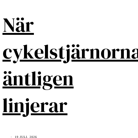
När
cykelstjärnorn
äntligen
linjerar
19 JULI, 2026