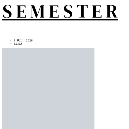
S E M E S T E R
6 JULI, 2026
ELNA