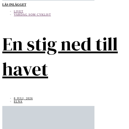
LÄS INLÄGGET
LIVET
VARDAG SOM CYKLIST
En stig ned till
havet
8 JULI, 2026
ELNA