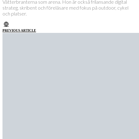
Vätterbranterna som arena. Hon är också frilansande digital
strateg, skribent och föreläsare med fokus på outdoor, cykel
och platser.
PREVIOUS ARTICLE