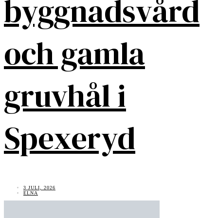
byggnadsvård
och gamla
gruvhål i
Spexeryd
3 JULI, 2026
ELNA