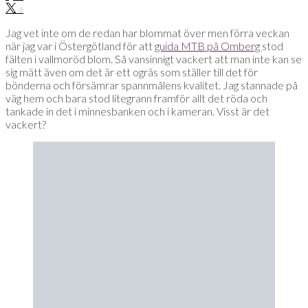
0
Jag vet inte om de redan har blommat över men förra veckan
när jag var i Östergötland för att
guida MTB på Omberg
stod
fälten i vallmoröd blom. Så vansinnigt vackert att man inte kan se
sig mätt även om det är ett ogräs som ställer till det för
bönderna och försämrar spannmålens kvalitet. Jag stannade på
väg hem och bara stod litegrann framför allt det röda och
tankade in det i minnesbanken och i kameran. Visst är det
vackert?