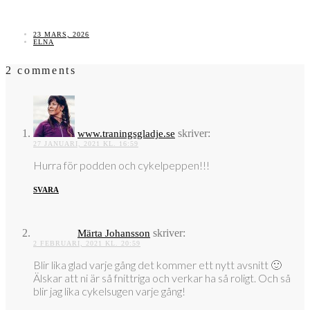
23 MARS, 2026
ELNA
2 comments
skriver:
www.traningsgladje.se
27 JANUARI, 2021 KL. 16:59
Hurra för podden och cykelpeppen!!!
SVARA
skriver:
Märta Johansson
2 FEBRUARI, 2021 KL. 20:59
Blir lika glad varje gång det kommer ett nytt avsnitt 🙂
Älskar att ni är så fnittriga och verkar ha så roligt. Och så
blir jag lika cykelsugen varje gång!