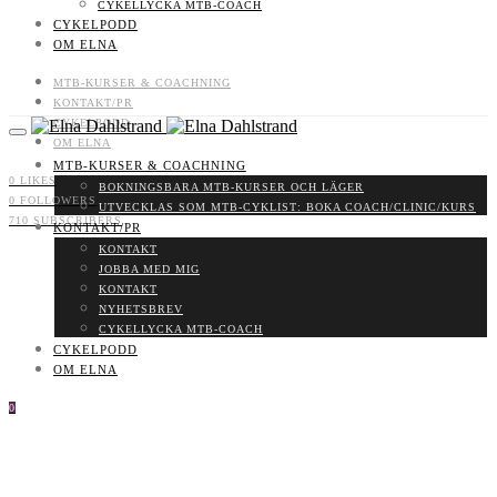
CYKELLYCKA MTB-COACH
CYKELPODD
OM ELNA
MTB-KURSER & COACHNING
KONTAKT/PR
CYKELPODD
OM ELNA
MTB-KURSER & COACHNING
0
LIKES
BOKNINGSBARA MTB-KURSER OCH LÄGER
0
FOLLOWERS
UTVECKLAS SOM MTB-CYKLIST: BOKA COACH/CLINIC/KURS
710
SUBSCRIBERS
KONTAKT/PR
KONTAKT
JOBBA MED MIG
KONTAKT
NYHETSBREV
CYKELLYCKA MTB-COACH
CYKELPODD
OM ELNA
0