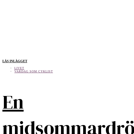
LÄS INLÄGGET
LIVET
VARDAG SOM CYKLIST
En
midsommardr