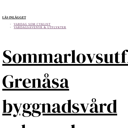
LÄS INLÄGGET
VARDAG SOM CYKLIST
VARDAGSÄVENYR & UTFLYKTER
Sommarlovsutf
Grenåsa
byggnadsvård