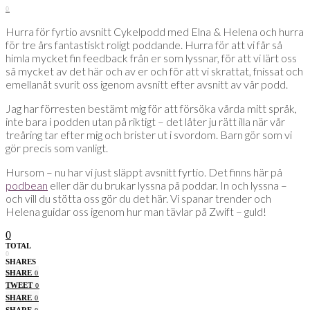
0
Hurra för fyrtio avsnitt Cykelpodd med Elna & Helena och hurra
för tre års fantastiskt roligt poddande. Hurra för att vi får så
himla mycket fin feedback från er som lyssnar, för att vi lärt oss
så mycket av det här och av er och för att vi skrattat, fnissat och
emellanåt svurit oss igenom avsnitt efter avsnitt av vår podd.
Jag har förresten bestämt mig för att försöka vårda mitt språk,
inte bara i podden utan på riktigt – det låter ju rätt illa när vår
treåring tar efter mig och brister ut i svordom. Barn gör som vi
gör precis som vanligt.
Hursom – nu har vi just släppt avsnitt fyrtio. Det finns här på
podbean
eller där du brukar lyssna på poddar. In och lyssna –
och vill du stötta oss gör du det här. Vi spanar trender och
Helena guidar oss igenom hur man tävlar på Zwift – guld!
0
TOTAL
0
SHARES
SHARE
0
TWEET
0
SHARE
0