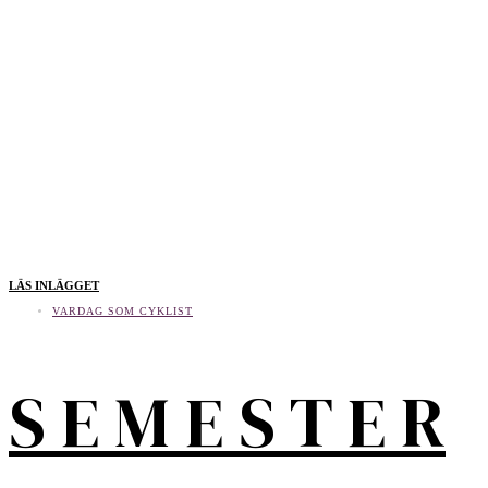
LÄS INLÄGGET
VARDAG SOM CYKLIST
S E M E S T E R