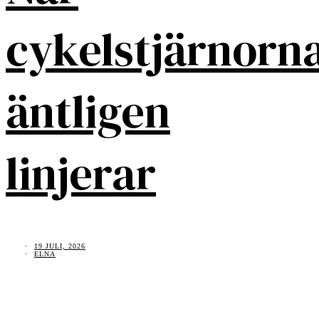
cykelstjärnorn
äntligen
linjerar
19 JULI, 2026
ELNA