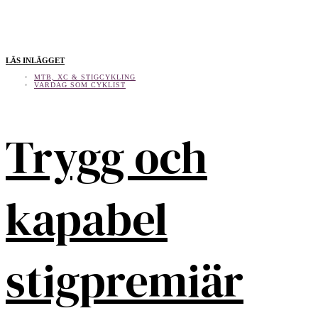
LÄS INLÄGGET
MTB, XC & STIGCYKLING
VARDAG SOM CYKLIST
Trygg och
kapabel
stigpremiär