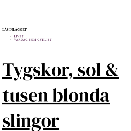
LÄS INLÄGGET
LIVET
VARDAG SOM CYKLIST
Tygskor, sol &
tusen blonda
slingor