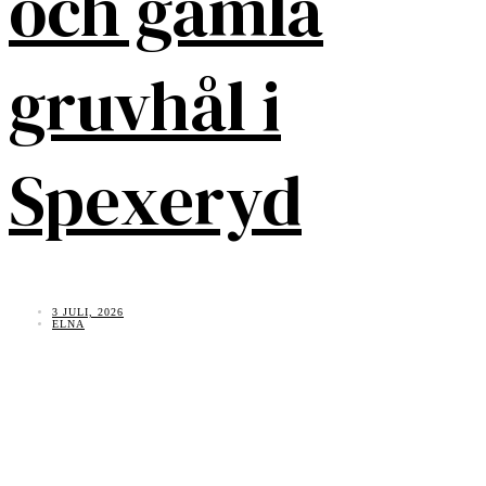
och gamla
gruvhål i
Spexeryd
3 JULI, 2026
ELNA