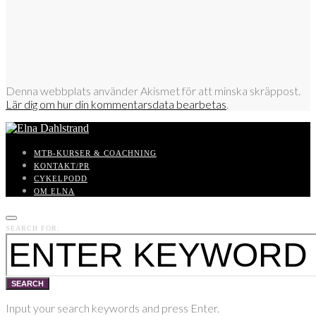
Denna webbplats använder Akismet för att minska skräppost.
Lär dig om hur din kommentarsdata bearbetas
.
MTB-KURSER & COACHNING
KONTAKT/PR
CYKELPODD
OM ELNA
SEARCH FOR:
SEARCH
Input your search keywords and press Enter.