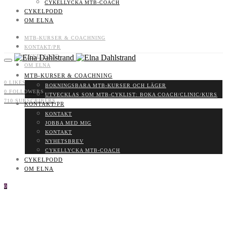
CYKELLYCKA MTB-COACH
CYKELPODD
OM ELNA
MTB-KURSER & COACHNING
KONTAKT/PR
CYKELPODD
OM ELNA
MTB-KURSER & COACHNING
0
LIKES
BOKNINGSBARA MTB-KURSER OCH LÄGER
0
FOLLOWERS
UTVECKLAS SOM MTB-CYKLIST: BOKA COACH/CLINIC/KURS
710
SUBSCRIBERS
KONTAKT/PR
KONTAKT
JOBBA MED MIG
KONTAKT
NYHETSBREV
CYKELLYCKA MTB-COACH
CYKELPODD
OM ELNA
0