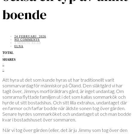
boende
24 FEBRUARI, 2026
NO COMMENTS
3 MINUTE READ
ELNA
TOTAL
0
SHARES
0
0
Att hyra ut det som kunde hyras ut har traditionellt varit
sommarvardag för människor på Öland. Den släktgård vi har
tagit över, Jimmys morföräldrars gård, är inget undantag. Om
somrarna flyttade familjen ut i det som kallas sommarkök och
hyrde ut sitt bostadshus. Och sitt lilla extrahus, undantaget där
en farmor och farfar bodde när äldste sonen tog över gården.
Senare hyrdes sommarköket och undantaget ut och man bodde
kvar i bostadshuset över sommaren.
När vi tog över gården (eller, det är ju Jimmy som tog över den