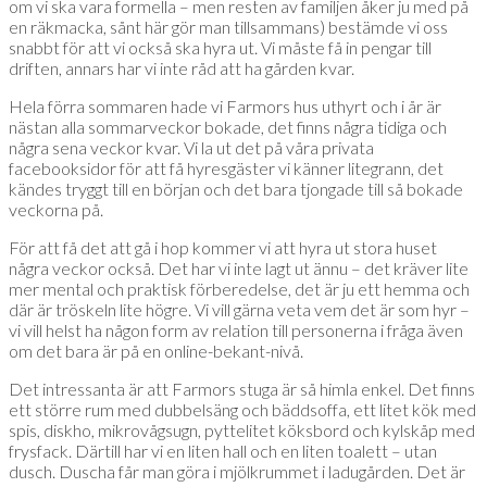
om vi ska vara formella – men resten av familjen åker ju med på
en räkmacka, sånt här gör man tillsammans) bestämde vi oss
snabbt för att vi också ska hyra ut. Vi måste få in pengar till
driften, annars har vi inte råd att ha gården kvar.
Hela förra sommaren hade vi Farmors hus uthyrt och i år är
nästan alla sommarveckor bokade, det finns några tidiga och
några sena veckor kvar. Vi la ut det på våra privata
facebooksidor för att få hyresgäster vi känner litegrann, det
kändes tryggt till en början och det bara tjongade till så bokade
veckorna på.
För att få det att gå i hop kommer vi att hyra ut stora huset
några veckor också. Det har vi inte lagt ut ännu – det kräver lite
mer mental och praktisk förberedelse, det är ju ett hemma och
där är tröskeln lite högre. Vi vill gärna veta vem det är som hyr –
vi vill helst ha någon form av relation till personerna i fråga även
om det bara är på en online-bekant-nivå.
Det intressanta är att Farmors stuga är så himla enkel. Det finns
ett större rum med dubbelsäng och bäddsoffa, ett litet kök med
spis, diskho, mikrovågsugn, pyttelitet köksbord och kylskåp med
frysfack. Därtill har vi en liten hall och en liten toalett – utan
dusch. Duscha får man göra i mjölkrummet i ladugården. Det är