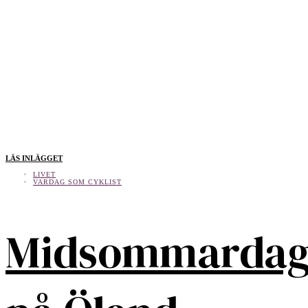
LÄS INLÄGGET
LIVET
VARDAG SOM CYKLIST
Midsommarda