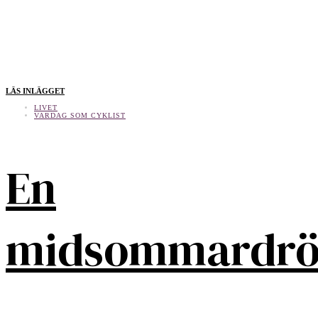
LÄS INLÄGGET
LIVET
VARDAG SOM CYKLIST
En
midsommardr