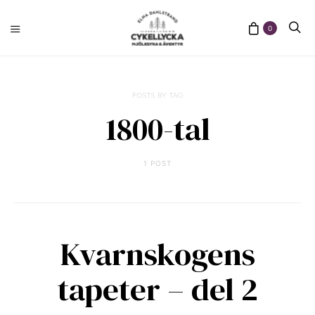
0
POSTS BY TAG
1800-tal
1 POST
Kvarnskogens
tapeter – del 2