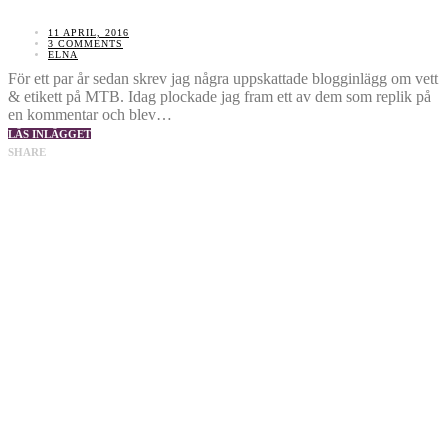
11 APRIL, 2016
3 COMMENTS
ELNA
För ett par år sedan skrev jag några uppskattade blogginlägg om vett
& etikett på MTB. Idag plockade jag fram ett av dem som replik på
en kommentar och blev…
LÄS INLÄGGET
SHARE