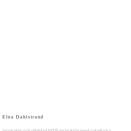
Elna Dahlstrand
Inspiratör och utbildad MTB-instruktör med cykellycka,