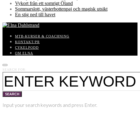
Vykort från ett somrigt Öland
Sommarslott, västerbottenpaj och magisk utsikt
En stig ned till havet
MTB-KURSER & COACHNING
KONTAKT/PR
CYKELPODD
OM ELNA
SEARCH FOR:
SEARCH
Input your search keywords and press Enter.