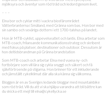
mjölksyra och äventyr som röd tråd och ledord genom livet.
– – –
Elna bor och cyklar mitt i vackra biosfärområdet
Vätterbranterna i Småland, med Gränna som bas. Hon bor med
sin sambo och sexåriga dottern i ett 1700-talshus på landet.
Hon är MTB-cyklist, uppevelseatlet och lantis. Elna arbetar som
MTB-coach, frilansande kommunikationsstrateg och skribent
med fokus på platser, destinationer och outdoor. Dessutom är
hon deltidsbrandman på Gränna brandstation
Som MTB-coach och arbetar Elna med vuxna ny- och
fortbörjare som vill lära sig cykla snyggt och säkert och få
självförtroende på stigarna. Hon brinner för ett inkluderande
och jämställt cykelklimat där alla ska känna sig välkomna.
Bloggen är en av Sveriges ledande bloggar med mountainbike
som röd tråd. Vill du att vi ska hjälpa varandra att bli bättre kan
du skicka ett mejl till elna@cykellycka.se